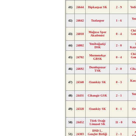
41)
24644
Dipkarpaz SK
2 - 9
Yed
Yen
42)
24642
Tuzlaspor
1 - 6
Chi
Mağusa Spor
43)
24018
0 - 4
Gen
Akademisi
Yeniboğaziçi
44)
24802
2 - 0
DSK
Kay
Chi
Mormenekşe
45)
24702
0 - 4
Gen
GBSK
Dumlupınar
46)
24692
2 - 0
Cih
TSK
Kar
47)
24340
Ozanköy SK
0 - 3
Yen
48)
24431
Cihangir GSK
2 - 1
49)
24328
Ozanköy SK
0 - 1
Or
Türk Ocağı
50)
24452
11 - 0
Ma
Limasol SK
DND L.
51)
24303
Gençler Birliği
2 - 1
Ge