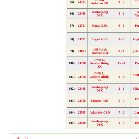
95)
23793
0 - 7
Ardahan SK
Yeniboğaziçi
A
96)
23468
4 - 1
DSK
Ye
97)
23791
Maraş GSK
9 - 1
Pe
98)
23792
Ergazi GSK
3 - 3
Geç
1461 İskele
99)
23693
0 - 1
Çet
Trabzonspor
DND L.
100)
23790
Gençler Birliği
15 - 0
Pe
SK
DND L.
Atol
101)
23578
Gençler Birliği
8 - 0
SK
Yeniboğaziçi
102)
23448
2 - 1
Cih
DSK
Tü
103)
23758
Taşkent TSK
5 - 3
104)
23565
Aslanköy GSD
7 - 2
La
Yeniboğaziçi
105)
23420
1 - 3
Ye
DSK