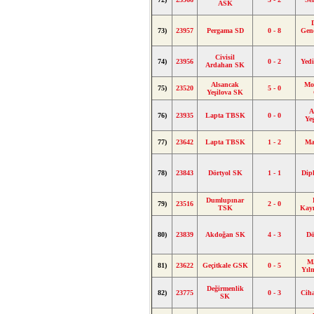
ASK
73)
23957
Pergama SD
0 - 8
Genç
Civisil
74)
23956
0 - 2
Yed
Ardahan SK
Alsancak
Mo
75)
23520
5 - 0
Yeşilova SK
A
76)
23935
Lapta TBSK
0 - 0
Ye
77)
23642
Lapta TBSK
1 - 2
Ma
78)
23843
Dörtyol SK
1 - 1
Dip
Dumlupınar
79)
23516
2 - 0
TSK
Kay
80)
23839
Akdoğan SK
4 - 3
Dö
M.
81)
23622
Geçitkale GSK
0 - 5
Yıl
Değirmenlik
82)
23775
0 - 3
Cih
SK