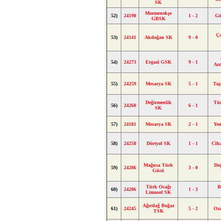
SK
Mormenekşe
52)
24190
1 - 2
Gö
GBSK
Ç
53)
24141
Akdoğan SK
9 - 0
54)
24273
Ergazi GSK
9 - 1
Ar
55)
24259
Mesarya SK
5 - 1
Ta
Değirmenlik
Tü
56)
24260
6 - 1
SK
57)
24181
Mesarya SK
2 - 1
Ye
58)
24258
Dörtyol SK
1 - 1
Cih
Mağusa Türk
Do
59)
24286
3 - 0
Gücü
Türk Ocağı
B
60)
24206
1 - 3
Limasol SK
Ağırdağ Boğaz
61)
24245
5 - 2
Oz
TSK