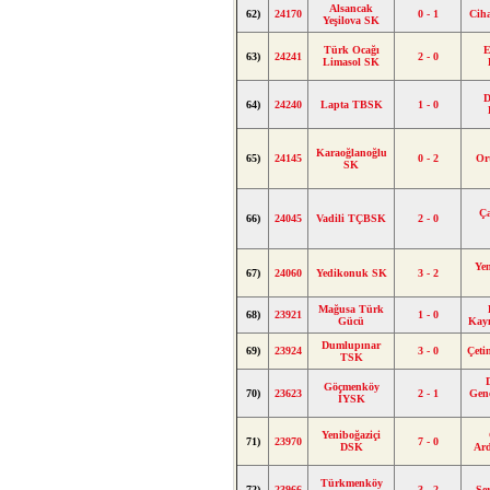
Alsancak
62)
24170
0 - 1
Cih
Yeşilova SK
Türk Ocağı
E
63)
24241
2 - 0
Limasol SK
D
64)
24240
Lapta TBSK
1 - 0
Karaoğlanoğlu
65)
24145
0 - 2
Or
SK
Ç
66)
24045
Vadili TÇBSK
2 - 0
Yen
67)
24060
Yedikonuk SK
3 - 2
Mağusa Türk
68)
23921
1 - 0
Gücü
Kay
Dumlupınar
69)
23924
3 - 0
Çet
TSK
Göçmenköy
70)
23623
2 - 1
Genç
İYSK
Yeniboğaziçi
71)
23970
7 - 0
DSK
Ar
Türkmenköy
72)
23966
3 - 2
Se