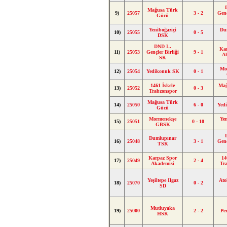
Mağusa Türk
9)
25057
3 - 2
Genç
Gücü
Yeniboğaziçi
Du
10)
25055
0 - 5
DSK
DND L.
Ka
11)
25053
Gençler Birliği
9 - 1
A
SK
Mo
12)
25054
Yedikonuk SK
0 - 1
1461 İskele
Mağ
13)
25052
0 - 3
Trabzonspor
Mağusa Türk
14)
25050
6 - 0
Yed
Gücü
Mormenekşe
Yen
15)
25051
0 - 10
GBSK
Dumlupınar
16)
25048
3 - 1
Genç
TSK
Karpaz Spor
14
17)
25049
2 - 4
Akademisi
Tr
Yeşiltepe Ilgaz
Ato
18)
25070
0 - 2
SD
Mutluyaka
19)
25000
2 - 2
Pe
HSK