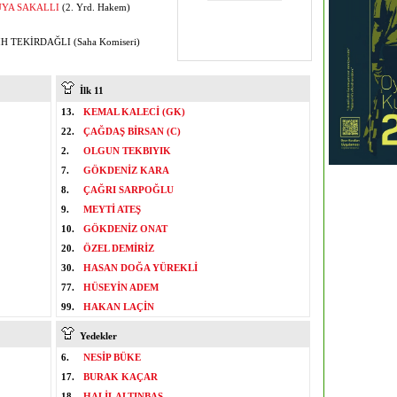
ÜYA SAKALLI
(2. Yrd. Hakem)
H TEKİRDAĞLI (Saha Komiseri)
İlk 11
13.
KEMAL KALECİ (GK)
22.
ÇAĞDAŞ BİRSAN (C)
2.
OLGUN TEKBIYIK
7.
GÖKDENİZ KARA
8.
ÇAĞRI SARPOĞLU
9.
MEYTİ ATEŞ
10.
GÖKDENİZ ONAT
20.
ÖZEL DEMİRİZ
30.
HASAN DOĞA YÜREKLİ
77.
HÜSEYİN ADEM
99.
HAKAN LAÇİN
Yedekler
6.
NESİP BÜKE
17.
BURAK KAÇAR
18.
HALİL ALTINBAŞ