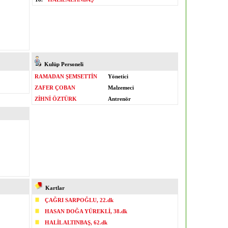
Kulüp Personeli
RAMADAN ŞEMSETTİN
Yönetici
ZAFER ÇOBAN
Malzemeci
ZİHNİ ÖZTÜRK
Antrenör
Kartlar
ÇAĞRI SARPOĞLU, 22.dk
HASAN DOĞA YÜREKLİ, 38.dk
HALİL ALTINBAŞ, 62.dk