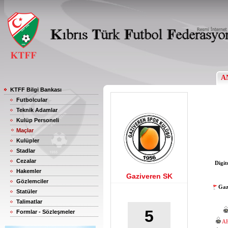
A
KTFF Bilgi Bankası
Futbolcular
Teknik Adamlar
Kulüp Personeli
Maçlar
Kulüpler
Stadlar
Cezalar
Digit
Hakemler
Gaziveren SK
Gözlemciler
Gaz
Statüler
Talimatlar
5
Formlar - Sözleşmeler
A