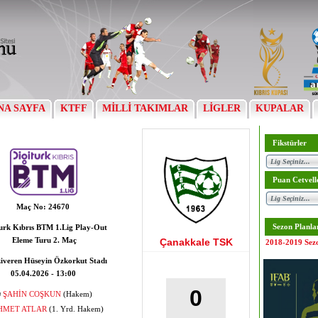
NA SAYFA
KTFF
MİLLİ TAKIMLAR
LİGLER
KUPALAR
Fikstürler
Puan Cetvell
Maç No:
24670
Sezon Planla
urk Kıbrıs BTM 1.Lig Play-Out
Eleme Turu 2. Maç
Çanakkale TSK
2018-2019 Sez
iveren Hüseyin Özkorkut Stadı
05.04.2026 - 13:00
0
ŞAHİN COŞKUN
(Hakem)
HMET ATLAR
(1. Yrd. Hakem)