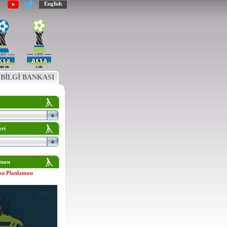
English
BİLGİ BANKASI
eri
ması
on Planlaması