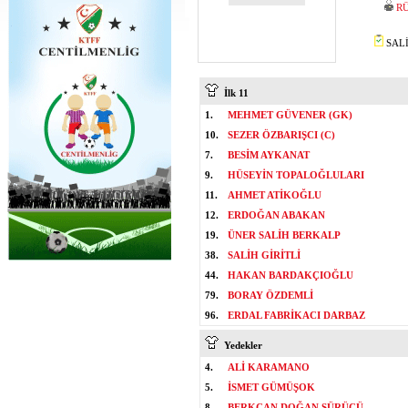
R
SALİ
İlk 11
1.
MEHMET GÜVENER (GK)
10.
SEZER ÖZBARIŞCI (C)
7.
BESİM AYKANAT
9.
HÜSEYİN TOPALOĞLULARI
11.
AHMET ATİKOĞLU
12.
ERDOĞAN ABAKAN
19.
ÜNER SALİH BERKALP
38.
SALİH GİRİTLİ
44.
HAKAN BARDAKÇIOĞLU
79.
BORAY ÖZDEMLİ
96.
ERDAL FABRİKACI DARBAZ
Yedekler
4.
ALİ KARAMANO
5.
İSMET GÜMÜŞOK
8.
BERKCAN DOĞAN SÜRÜCÜ