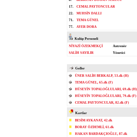
17.
CEMAL PAYTONCULAR
22.
MUHSİN DALLI
71.
TEMA GÜNEL
77.
AYER DORA
Kulüp Personeli
NİYAZİ ÖZEKMEKÇİ
Antrenör
SALİH SAYILIR
Yönetici
Goller
ÜNER SALİH BERKALP, 53.dk (H)
TEMA GÜNEL, 65.dk (F)
HÜSEYİN TOPALOĞLULARI, 69.dk (H)
HÜSEYİN TOPALOĞLULARI, 79.dk (F)
CEMAL PAYTONCULAR, 82.dk (F)
Kartlar
BESİM AYKANAT, 42.dk
BORAY ÖZDEMLİ, 61.dk
HAKAN BARDAKÇIOĞLU, 87.dk