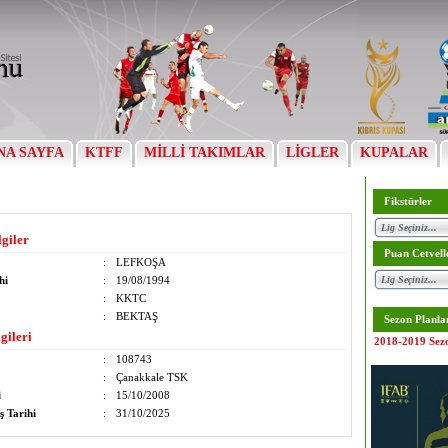
NA SAYFA
KTFF
MİLLİ TAKIMLAR
LİGLER
KUPALAR
Fikstürler
lgiler
Puan Cetvell
:
LEFKOŞA
hi
:
19/08/1994
:
KKTC
:
BEKTAŞ
Sezon Planla
gileri
2018-2019 Sez
:
108743
:
Çanakkale TSK
i
:
15/10/2008
ş Tarihi
:
31/10/2025