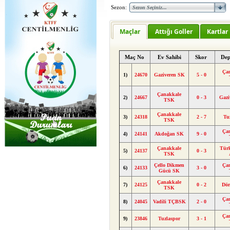
Sezon:
Maçlar
Attığı Goller
Kartlar
Maç No
Ev Sahibi
Skor
Dep
Ça
1)
24670
Gaziveren SK
5 - 0
Çanakkale
2)
24667
0 - 3
Gazi
TSK
Çanakkale
3)
24318
2 - 7
Tu
TSK
Ça
4)
24141
Akdoğan SK
9 - 0
Çanakkale
Tür
5)
24137
0 - 3
TSK
Çello Dikmen
Ça
6)
24133
3 - 0
Gücü SK
Çanakkale
7)
24125
0 - 2
Dör
TSK
Ça
8)
24045
Vadili TÇBSK
2 - 0
Ça
9)
23846
Tuzlaspor
3 - 1