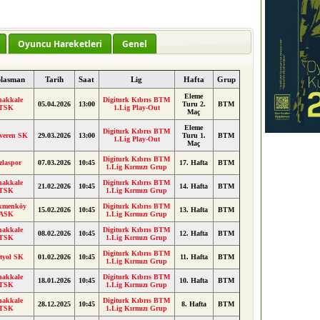
Oyuncu Hareketleri
Genel
lasman
Tarih
Saat
Lig
Hafta
Grup
Eleme
nakkale
Digiturk Kıbrıs BTM
05.04.2026
13:00
Turu 2.
BTM
TSK
1.Lig Play-Out
Maç
Eleme
Digiturk Kıbrıs BTM
veren SK
29.03.2026
13:00
Turu 1.
BTM
1.Lig Play-Out
Maç
Digiturk Kıbrıs BTM
zlaspor
07.03.2026
10:45
17. Hafta
BTM
1.Lig Kırmızı Grup
nakkale
Digiturk Kıbrıs BTM
21.02.2026
10:45
14. Hafta
BTM
TSK
1.Lig Kırmızı Grup
kmenköy
Digiturk Kıbrıs BTM
15.02.2026
10:45
13. Hafta
BTM
ASK
1.Lig Kırmızı Grup
nakkale
Digiturk Kıbrıs BTM
08.02.2026
10:45
12. Hafta
BTM
TSK
1.Lig Kırmızı Grup
Digiturk Kıbrıs BTM
tyol SK
01.02.2026
10:45
11. Hafta
BTM
1.Lig Kırmızı Grup
nakkale
Digiturk Kıbrıs BTM
18.01.2026
10:45
10. Hafta
BTM
TSK
1.Lig Kırmızı Grup
nakkale
Digiturk Kıbrıs BTM
28.12.2025
10:45
8. Hafta
BTM
TSK
1.Lig Kırmızı Grup