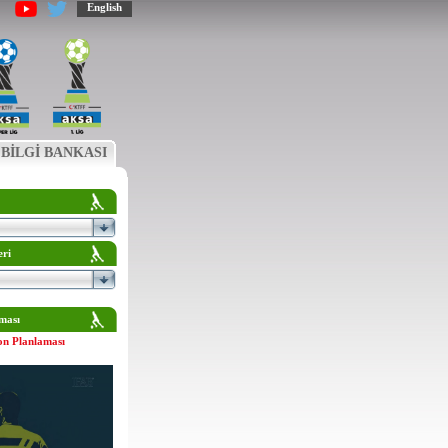
English
BİLGİ BANKASI
eri
ması
on Planlaması