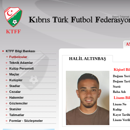
A
KTFF Bilgi Bankası
Futbolcular
HALİL ALTINBAŞ
Teknik Adamlar
Kulüp Personeli
Kişisel Bi
Maçlar
Doğum Yeri
Kulüpler
Doğum Tari
Stadlar
Statü
Cezalar
Baba Adı
Lisans Bil
Hakemler
Gözlemciler
Lisans No
Statüler
Kulüp
Kayıt Tarih
Talimatlar
Lisans Verili
Formlar - Sözleşmeler