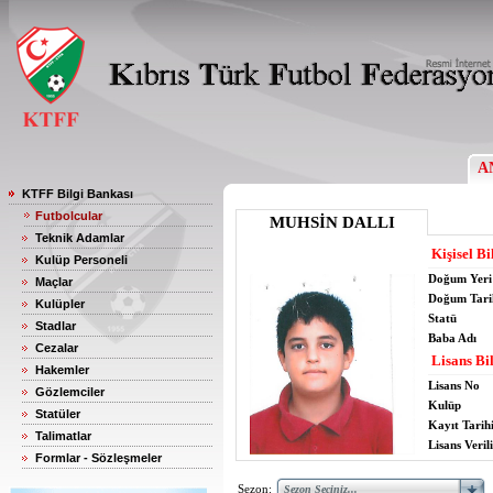
A
KTFF Bilgi Bankası
Futbolcular
MUHSİN DALLI
Teknik Adamlar
Kişisel Bi
Kulüp Personeli
Doğum Yeri
Maçlar
Doğum Tari
Kulüpler
Statü
Stadlar
Baba Adı
Cezalar
Lisans Bil
Hakemler
Lisans No
Gözlemciler
Kulüp
Statüler
Kayıt Tarih
Talimatlar
Lisans Verili
Formlar - Sözleşmeler
Sezon: