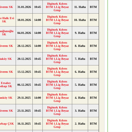
Digiturk Kıbrıs
iveren SK
31.01.2026
10:45
BTM 1.Lig Beyaz
11. Hafta
BTM
Grup
Digiturk Kıbrıs
e Halk Evi
18.01.2026
14:00
BTM 1.Lig Beyaz
10. Hafta
BTM
SK
Grup
Digiturk Kıbrıs
aoğlanoğlu
04.01.2026
14:00
BTM 1.Lig Beyaz
9. Hafta
BTM
SK
Grup
Digiturk Kıbrıs
iveren SK
28.12.2025
14:00
BTM 1.Lig Beyaz
8. Hafta
BTM
Grup
Digiturk Kıbrıs
taköy SK
20.12.2025
10:45
BTM 1.Lig Beyaz
7. Hafta
BTM
Grup
Digiturk Kıbrıs
iveren SK
13.12.2025
10:45
BTM 1.Lig Beyaz
6. Hafta
BTM
Grup
Digiturk Kıbrıs
 Ersalıcı
06.12.2025
10:45
BTM 1.Lig Beyaz
5. Hafta
BTM
pebaşı SK
Grup
Digiturk Kıbrıs
anköy SK
29.11.2025
14:00
BTM 1.Lig Beyaz
4. Hafta
BTM
Grup
Digiturk Kıbrıs
iveren SK
23.11.2025
10:45
BTM 1.Lig Beyaz
3. Hafta
BTM
Grup
Digiturk Kıbrıs
arbaşı ÇSK
16.11.2025
10:45
BTM 1.Lig Beyaz
2. Hafta
BTM
Grup