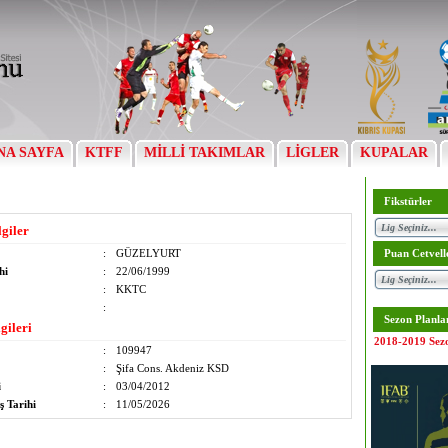
NA SAYFA
KTFF
MİLLİ TAKIMLAR
LİGLER
KUPALAR
Fikstürler
lgiler
:
GÜZELYURT
Puan Cetvell
hi
:
22/06/1999
:
KKTC
:
Sezon Planla
gileri
2018-2019 Sez
:
109947
:
Şifa Cons. Akdeniz KSD
i
:
03/04/2012
ş Tarihi
:
11/05/2026