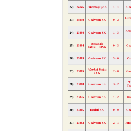
22)
24146
Pınarbaşı ÇSK
1 - 1
Gaz
Girn
23)
24040
Gaziveren SK
0 - 2
Kar
24)
23898
Gaziveren SK
1 - 3
Bellapais
25)
23894
0 - 3
Gaz
Tatlısu HOSK
26)
23889
Gaziveren SK
3 - 0
Or
Ağırdağ Boğaz
27)
23885
2 - 0
Gaz
TSK
T.
28)
23880
Gaziveren SK
3 - 2
Te
29)
23875
Gaziveren SK
1 - 2
Oz
30)
23866
Denizli SK
0 - 0
Gaz
31)
23862
Gaziveren SK
2 - 1
Pın