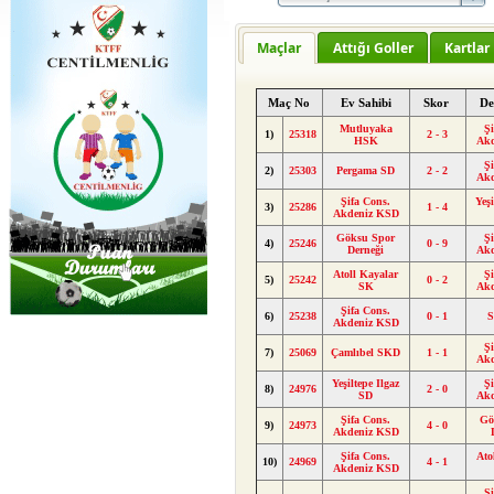
Maçlar
Attığı Goller
Kartlar
Maç No
Ev Sahibi
Skor
De
Mutluyaka
Ş
1)
25318
2 - 3
HSK
Ak
Ş
2)
25303
Pergama SD
2 - 2
Ak
Şifa Cons.
Yeşi
3)
25286
1 - 4
Akdeniz KSD
Göksu Spor
Ş
4)
25246
0 - 9
Derneği
Ak
Atoll Kayalar
Ş
5)
25242
0 - 2
SK
Ak
Şifa Cons.
6)
25238
0 - 1
S
Akdeniz KSD
Ş
7)
25069
Çamlıbel SKD
1 - 1
Ak
Yeşiltepe Ilgaz
Ş
8)
24976
2 - 0
SD
Ak
Şifa Cons.
Gö
9)
24973
4 - 0
Akdeniz KSD
Şifa Cons.
Ato
10)
24969
4 - 1
Akdeniz KSD
Ş