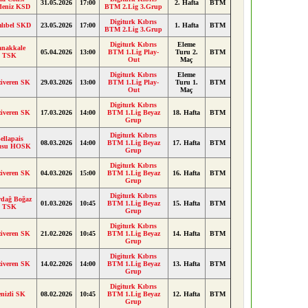
31.05.2026
17:00
2. Hafta
BTM
deniz KSD
BTM 2.Lig 3.Grup
Digiturk Kıbrıs
lıbel SKD
23.05.2026
17:00
1. Hafta
BTM
BTM 2.Lig 3.Grup
Digiturk Kıbrıs
Eleme
anakkale
05.04.2026
13:00
BTM 1.Lig Play-
Turu 2.
BTM
TSK
Out
Maç
Digiturk Kıbrıs
Eleme
iveren SK
29.03.2026
13:00
BTM 1.Lig Play-
Turu 1.
BTM
Out
Maç
Digiturk Kıbrıs
iveren SK
17.03.2026
14:00
BTM 1.Lig Beyaz
18. Hafta
BTM
Grup
Digiturk Kıbrıs
ellapais
08.03.2026
14:00
BTM 1.Lig Beyaz
17. Hafta
BTM
lısu HOSK
Grup
Digiturk Kıbrıs
iveren SK
04.03.2026
15:00
BTM 1.Lig Beyaz
16. Hafta
BTM
Grup
Digiturk Kıbrıs
rdağ Boğaz
01.03.2026
10:45
BTM 1.Lig Beyaz
15. Hafta
BTM
TSK
Grup
Digiturk Kıbrıs
iveren SK
21.02.2026
10:45
BTM 1.Lig Beyaz
14. Hafta
BTM
Grup
Digiturk Kıbrıs
iveren SK
14.02.2026
14:00
BTM 1.Lig Beyaz
13. Hafta
BTM
Grup
Digiturk Kıbrıs
nizli SK
08.02.2026
10:45
BTM 1.Lig Beyaz
12. Hafta
BTM
Grup