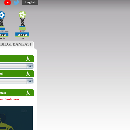
English
BİLGİ BANKASI
eri
ması
on Planlaması