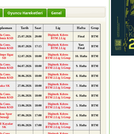
Oyuncu Hareketleri
Genel
plasman
Tarih
Saat
Lig
Hafta
Grup
ifa Cons.
Digiturk Kıbrıs
25.07.2026
20:00
Final
BTM
deniz KSD
BTM 2.Lig
ifa Cons.
Digiturk Kıbrıs
Yarı
18.07.2026
17:15
BTM
deniz KSD
BTM 2.Lig
Final
ltepe Ilgaz
Digiturk Kıbrıs
12.07.2026
18:00
10. Hafta
BTM
SD
BTM 2.Lig 3.Grup
ifa Cons.
Digiturk Kıbrıs
04.07.2026
18:00
9. Hafta
BTM
deniz KSD
BTM 2.Lig 3.Grup
ifa Cons.
Digiturk Kıbrıs
30.06.2026
18:00
8. Hafta
BTM
deniz KSD
BTM 2.Lig 3.Grup
Digiturk Kıbrıs
aka SK
27.06.2026
18:00
7. Hafta
BTM
BTM 2.Lig 3.Grup
ifa Cons.
Digiturk Kıbrıs
21.06.2026
18:00
6. Hafta
BTM
deniz KSD
BTM 2.Lig 3.Grup
ifa Cons.
Digiturk Kıbrıs
13.06.2026
18:00
5. Hafta
BTM
deniz KSD
BTM 2.Lig 3.Grup
ksu Spor
Digiturk Kıbrıs
07.06.2026
17:00
4. Hafta
BTM
Derneği
BTM 2.Lig 3.Grup
ll Kayalar
Digiturk Kıbrıs
03.06.2026
17:00
3. Hafta
BTM
SK
BTM 2.Lig 3.Grup
ifa Cons.
Digiturk Kıbrıs