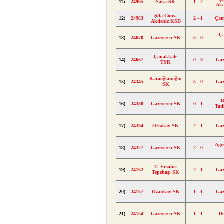
11)
24965
Saka SK
1 - 2
Ak
Şifa Cons.
12)
24963
2 - 1
Çam
Akdeniz KSD
Ç
13)
24670
Gaziveren SK
5 - 0
Çanakkale
14)
24667
0 - 3
Gaz
TSK
Karaoğlanoğlu
15)
24345
5 - 0
Gaz
SK
B
16)
24338
Gaziveren SK
0 - 1
Tat
17)
24334
Ortaköy SK
2 - 1
Gaz
Ağı
18)
24327
Gaziveren SK
2 - 0
T. Ersalıcı
19)
24162
2 - 1
Gaz
Tepebaşı SK
20)
24157
Ozanköy SK
1 - 1
Gaz
21)
24154
Gaziveren SK
1 - 1
De