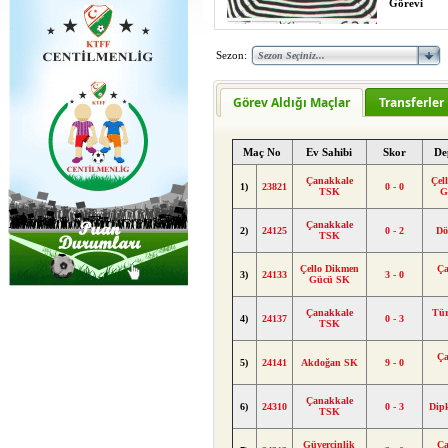
Görevi
Sezon:
Görev Aldığı Maçlar
Transferler
Maç No
Ev Sahibi
Skor
De
Çanakkale
Çel
1)
23821
0 - 0
TSK
G
Çanakkale
2)
24125
0 - 2
Dö
TSK
Çello Dikmen
Ça
3)
24133
3 - 0
Gücü SK
Çanakkale
Tü
4)
24137
0 - 3
TSK
Ça
5)
24141
Akdoğan SK
9 - 0
Çanakkale
6)
24310
0 - 3
Dip
TSK
Güvercinlik
Ça