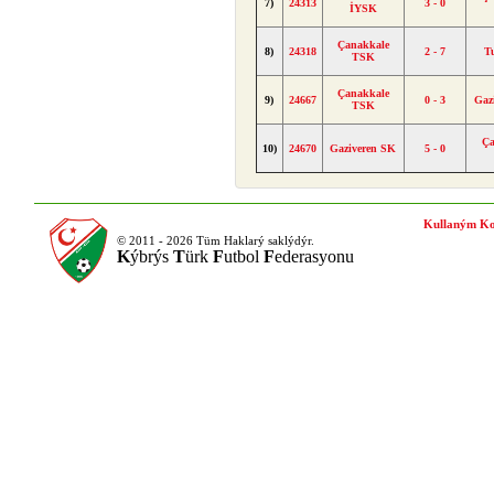
7)
24313
3 - 0
İYSK
Çanakkale
8)
24318
2 - 7
T
TSK
Çanakkale
9)
24667
0 - 3
Gaz
TSK
Ça
10)
24670
Gaziveren SK
5 - 0
Kullaným Ko
© 2011 - 2026 Tüm Haklarý saklýdýr.
K
ýbrýs
T
ürk
F
utbol
F
ederasyonu