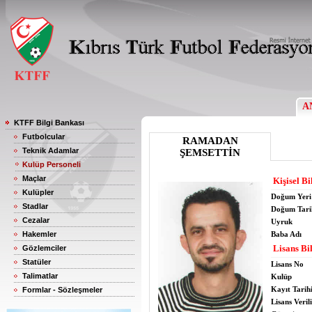
A
KTFF Bilgi Bankası
Futbolcular
RAMADAN
Teknik Adamlar
ŞEMSETTİN
Kulüp Personeli
Maçlar
Kişisel Bi
Kulüpler
Doğum Yeri
Stadlar
Doğum Tari
Cezalar
Uyruk
Hakemler
Baba Adı
Lisans Bil
Gözlemciler
Statüler
Lisans No
Talimatlar
Kulüp
Kayıt Tarih
Formlar - Sözleşmeler
Lisans Verili