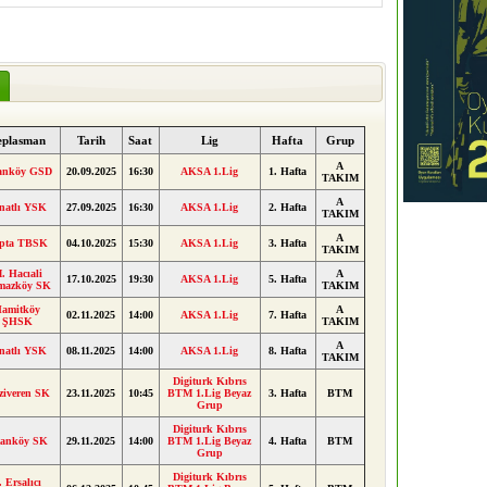
eplasman
Tarih
Saat
Lig
Hafta
Grup
A
anköy GSD
20.09.2025
16:30
AKSA 1.Lig
1. Hafta
TAKIM
A
natlı YSK
27.09.2025
16:30
AKSA 1.Lig
2. Hafta
TAKIM
A
pta TBSK
04.10.2025
15:30
AKSA 1.Lig
3. Hafta
TAKIM
. Hacıali
A
17.10.2025
19:30
AKSA 1.Lig
5. Hafta
lmazköy SK
TAKIM
amitköy
A
02.11.2025
14:00
AKSA 1.Lig
7. Hafta
ŞHSK
TAKIM
A
natlı YSK
08.11.2025
14:00
AKSA 1.Lig
8. Hafta
TAKIM
Digiturk Kıbrıs
ziveren SK
23.11.2025
10:45
BTM 1.Lig Beyaz
3. Hafta
BTM
Grup
Digiturk Kıbrıs
anköy SK
29.11.2025
14:00
BTM 1.Lig Beyaz
4. Hafta
BTM
Grup
Digiturk Kıbrıs
. Ersalıcı