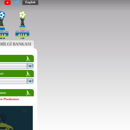
English
BİLGİ BANKASI
eri
ması
on Planlaması