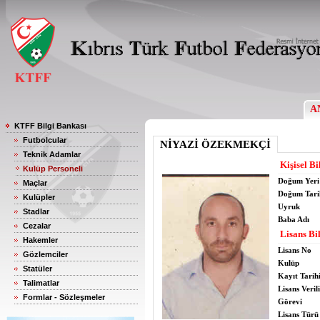
A
KTFF Bilgi Bankası
Futbolcular
NİYAZİ ÖZEKMEKÇİ
Teknik Adamlar
Kişisel Bi
Kulüp Personeli
Doğum Yeri
Maçlar
Doğum Tari
Kulüpler
Uyruk
Stadlar
Baba Adı
Cezalar
Lisans Bil
Hakemler
Lisans No
Gözlemciler
Kulüp
Statüler
Kayıt Tarih
Talimatlar
Lisans Verili
Formlar - Sözleşmeler
Görevi
Lisans Türü