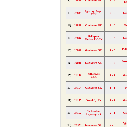
9)
23880
Gaziveren SK
3 - 2
Te
Ağırdağ Boğaz
10)
23885
2 - 0
Ga
TSK
11)
23889
Gaziveren SK
3 - 0
Or
Bellapais
12)
23894
0 - 3
Ga
Tatlısu HOSK
Kar
13)
23898
Gaziveren SK
1 - 3
Gir
14)
24040
Gaziveren SK
0 - 2
Pınarbaşı
15)
24146
1 - 1
Ga
ÇSK
16)
24154
Gaziveren SK
1 - 1
D
17)
24157
Ozanköy SK
1 - 1
Ga
T. Ersalıcı
18)
24162
2 - 1
Ga
Tepebaşı SK
Ağı
19)
24327
Gaziveren SK
2 - 0