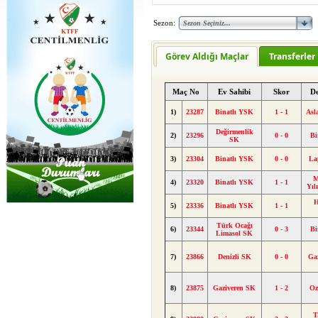
Sezon:
Görev Aldığı Maçlar
Transferler
Maç No
Ev Sahibi
Skor
D
1)
23287
Binatlı YSK
1 - 1
Asl
Değirmenlik
2)
23296
0 - 0
Bi
SK
3)
23304
Binatlı YSK
0 - 0
La
M
4)
23320
Binatlı YSK
1 - 1
Yı
H
5)
23336
Binatlı YSK
1 - 1
Türk Ocağı
6)
23344
0 - 3
Bi
Limasol SK
7)
23866
Denizli SK
0 - 0
Ga
8)
23875
Gaziveren SK
1 - 2
Oz
T