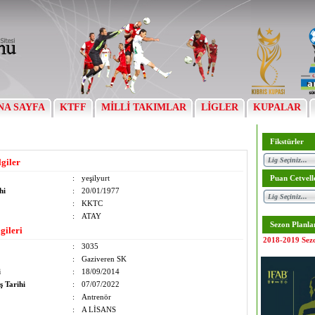
NA SAYFA
KTFF
MİLLİ TAKIMLAR
LİGLER
KUPALAR
Fikstürler
lgiler
:
yeşilyurt
Puan Cetvell
hi
:
20/01/1977
:
KKTC
:
ATAY
Sezon Planla
gileri
2018-2019 Sez
:
3035
:
Gaziveren SK
i
:
18/09/2014
ş Tarihi
:
07/07/2022
:
Antrenör
:
A LİSANS