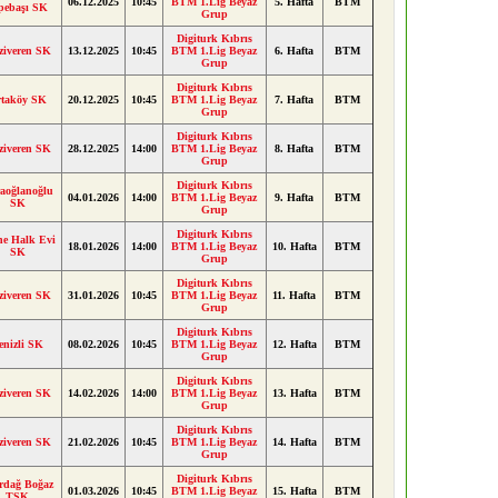
06.12.2025
10:45
BTM 1.Lig Beyaz
5. Hafta
BTM
pebaşı SK
Grup
Digiturk Kıbrıs
ziveren SK
13.12.2025
10:45
BTM 1.Lig Beyaz
6. Hafta
BTM
Grup
Digiturk Kıbrıs
taköy SK
20.12.2025
10:45
BTM 1.Lig Beyaz
7. Hafta
BTM
Grup
Digiturk Kıbrıs
ziveren SK
28.12.2025
14:00
BTM 1.Lig Beyaz
8. Hafta
BTM
Grup
Digiturk Kıbrıs
aoğlanoğlu
04.01.2026
14:00
BTM 1.Lig Beyaz
9. Hafta
BTM
SK
Grup
Digiturk Kıbrıs
ne Halk Evi
18.01.2026
14:00
BTM 1.Lig Beyaz
10. Hafta
BTM
SK
Grup
Digiturk Kıbrıs
ziveren SK
31.01.2026
10:45
BTM 1.Lig Beyaz
11. Hafta
BTM
Grup
Digiturk Kıbrıs
enizli SK
08.02.2026
10:45
BTM 1.Lig Beyaz
12. Hafta
BTM
Grup
Digiturk Kıbrıs
ziveren SK
14.02.2026
14:00
BTM 1.Lig Beyaz
13. Hafta
BTM
Grup
Digiturk Kıbrıs
ziveren SK
21.02.2026
10:45
BTM 1.Lig Beyaz
14. Hafta
BTM
Grup
Digiturk Kıbrıs
rdağ Boğaz
01.03.2026
10:45
BTM 1.Lig Beyaz
15. Hafta
BTM
TSK