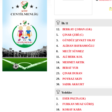
İlk 11
12.
BERKAY ÇOBAN (GK)
5.
ÇINAR ÇEBİ (C)
3.
GÜNDÜZ ŞEVKET OKAY
4.
ALİHAN BAYRAMOĞLU
8.
MECİT SÜNMEZ
11.
ALİ BERK KOL
14.
MEHMET ARTIK
18.
BERAT YUR
23.
ÇINAR DURAN
29.
POYRAZ AKIN
30.
SADIK AKKURT
Yedekler
1.
ESER PALTA (GK)
2.
FURKAN MUAZ GÜREŞ
10.
KORAY KABA