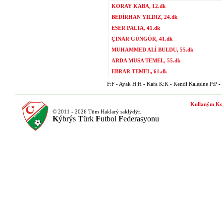
KORAY KABA, 12.dk
BEDİRHAN YILDIZ, 24.dk
ESER PALTA, 41.dk
ÇINAR GÜNGÖR, 41.dk
MUHAMMED ALİ BULDU, 55.dk
ARDA MUSA TEMEL, 55.dk
EBRAR TEMEL, 61.dk
F:F - Ayak H:H - Kafa K:K - Kendi Kalesine P:P - P
Kullaným Ko
© 2011 - 2026 Tüm Haklarý saklýdýr.
K
ýbrýs
T
ürk
F
utbol
F
ederasyonu