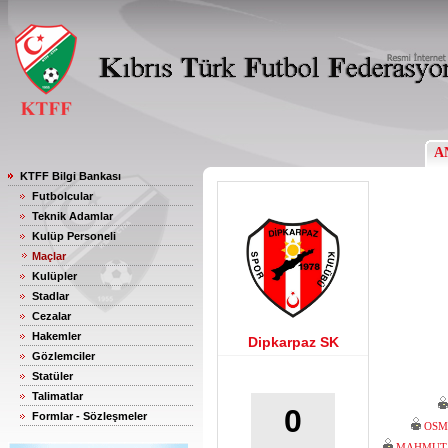
A
KTFF Bilgi Bankası
Futbolcular
Teknik Adamlar
Kulüp Personeli
Maçlar
Kulüpler
Stadlar
Cezalar
Hakemler
Dipkarpaz SK
Gözlemciler
Statüler
Talimatlar
0
Formlar - Sözleşmeler
OSM
MAHMUT 