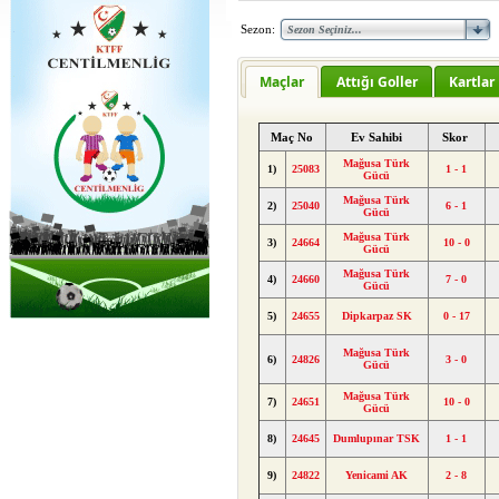
Sezon:
Maçlar
Attığı Goller
Kartlar
Maç No
Ev Sahibi
Skor
Mağusa Türk
1)
25083
1 - 1
Gücü
Mağusa Türk
2)
25040
6 - 1
Gücü
Mağusa Türk
3)
24664
10 - 0
Gücü
Mağusa Türk
4)
24660
7 - 0
Gücü
5)
24655
Dipkarpaz SK
0 - 17
Mağusa Türk
6)
24826
3 - 0
Gücü
Mağusa Türk
7)
24651
10 - 0
Gücü
8)
24645
Dumlupınar TSK
1 - 1
9)
24822
Yenicami AK
2 - 8