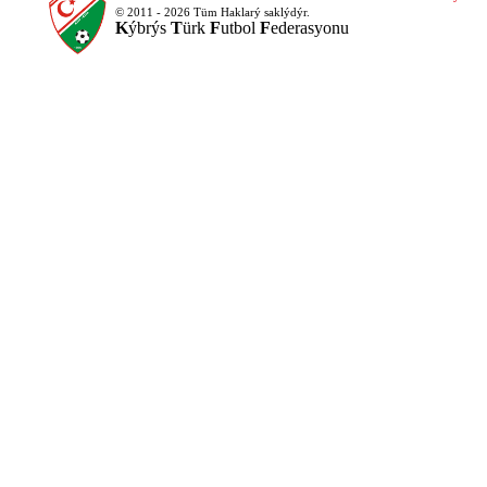
© 2011 - 2026 Tüm Haklarý saklýdýr.
K
ýbrýs
T
ürk
F
utbol
F
ederasyonu