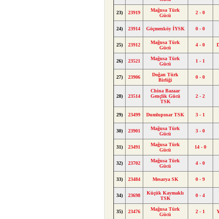
Mağusa Türk
23)
23919
2 - 0
Gücü
24)
23914
Göçmenköy İYSK
0 - 0
Mağusa Türk
25)
23912
4 - 0
Gücü
Mağusa Türk
26)
23521
1 - 1
Gücü
Doğan Türk
27)
23906
0 - 0
Birliği
China Bazaar
28)
23514
Gençlik Gücü
2 - 2
TSK
29)
23499
Dumlupınar TSK
3 - 1
Mağusa Türk
30)
23901
3 - 0
Gücü
Mağusa Türk
31)
23491
14 - 0
Gücü
Mağusa Türk
32)
23702
4 - 0
Gücü
33)
23484
Mesarya SK
0 - 9
Küçük Kaymaklı
34)
23698
0 - 4
TSK
Mağusa Türk
35)
23476
2 - 1
Gücü