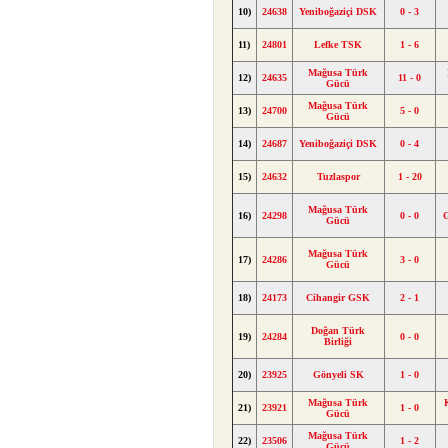
10)
24638
Yeniboğaziçi DSK
0 - 3
11)
24801
Lefke TSK
1 - 6
Mağusa Türk
12)
24635
11 - 0
Gücü
Mağusa Türk
13)
24700
5 - 0
Gücü
14)
24687
Yeniboğaziçi DSK
0 - 4
15)
24632
Tuzlaspor
1 - 20
Mağusa Türk
16)
24298
0 - 0
Gücü
Mağusa Türk
17)
24286
3 - 0
Gücü
18)
24173
Cihangir GSK
2 - 1
Doğan Türk
19)
24284
0 - 0
Birliği
20)
23925
Gönyeli SK
1 - 0
Mağusa Türk
21)
23921
1 - 0
Gücü
Mağusa Türk
22)
23506
1 - 2
Gücü