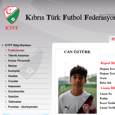
A
KTFF Bilgi Bankası
Futbolcular
CAN ÖZTÜRK
Teknik Adamlar
Kulüp Personeli
Kişisel Bi
Maçlar
Doğum Yeri
Kulüpler
Doğum Tari
Stadlar
Statü
Cezalar
Baba Adı
Hakemler
Lisans Bil
Gözlemciler
Lisans No
Statüler
Kulüp
Talimatlar
Kayıt Tarih
Formlar - Sözleşmeler
Lisans Verili