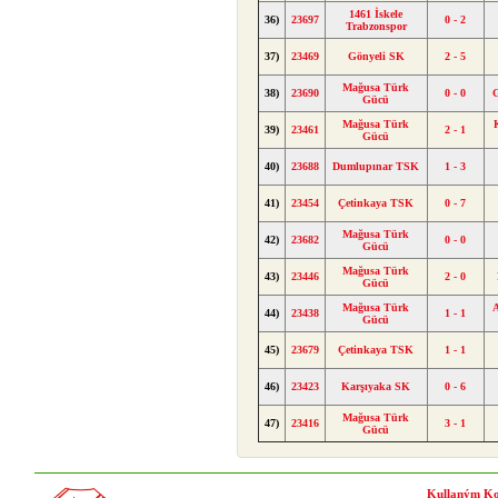
1461 İskele
36)
23697
0 - 2
Trabzonspor
37)
23469
Gönyeli SK
2 - 5
Mağusa Türk
38)
23690
0 - 0
Gücü
Mağusa Türk
39)
23461
2 - 1
Gücü
40)
23688
Dumlupınar TSK
1 - 3
41)
23454
Çetinkaya TSK
0 - 7
Mağusa Türk
42)
23682
0 - 0
Gücü
Mağusa Türk
43)
23446
2 - 0
Gücü
Mağusa Türk
A
44)
23438
1 - 1
Gücü
45)
23679
Çetinkaya TSK
1 - 1
46)
23423
Karşıyaka SK
0 - 6
Mağusa Türk
47)
23416
3 - 1
Gücü
Kullaným Ko