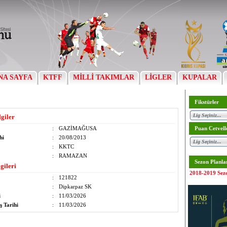
NA SAYFA
KTFF
MİLLİ TAKIMLAR
LİGLER
KUPALAR
Fikstürler
lgiler
:
GAZİMAĞUSA
Puan Cetvell
hi
:
20/08/2013
:
KKTC
:
RAMAZAN
Sezon Planla
gileri
2018-2019 Sez
:
121822
:
Dipkarpaz SK
i
:
11/03/2026
ş Tarihi
:
11/03/2026