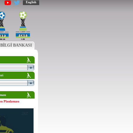
English
BİLGİ BANKASI
eri
ması
on Planlaması