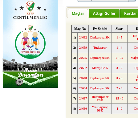
Maçlar
Attığı Goller
Kartlar
Maç No
Ev Sahibi
Skor
D
DND
1)
24662
Dipkarpaz SK
1 - 5
2)
24659
Tuzlaspor
1 - 4
Di
3)
24655
Dipkarpaz SK
0 - 17
Mağu
4)
24652
Maraş GSK
3 - 2
Di
1
5)
24648
Dipkarpaz SK
0 - 5
T
6)
24644
Dipkarpaz SK
2 - 9
Ye
Dumlupınar
7)
24637
15 - 0
Di
TSK
Yeniboğaziçi
8)
24630
4 - 0
Di
DSK