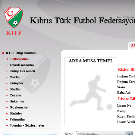
A
KTFF Bilgi Bankası
Futbolcular
ARDA MUSA TEMEL
Teknik Adamlar
Kişisel Bi
Kulüp Personeli
Doğum Yeri
Maçlar
Doğum Tari
Kulüpler
Statü
Stadlar
Baba Adı
Cezalar
Lisans Bil
Hakemler
Lisans No
Gözlemciler
Kulüp
Statüler
Kayıt Tarih
Talimatlar
Lisans Verili
Formlar - Sözleşmeler
Sezon: