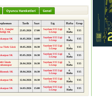
Oyuncu Hareketleri
Genel
eplasman
Tarih
Saat
Lig
Hafta
Grup
 L. Gençler
Saydam U15 Ligi
9.
23.05.2026
17:00
U15
Birliği SK
5.Grup
Hafta
Saydam U15 Ligi
8.
pkarpaz SK
16.05.2026
14:00
U15
5.Grup
Hafta
Saydam U15 Ligi
7.
sa Türk Gücü
10.05.2026
16:30
U15
5.Grup
Hafta
Saydam U15 Ligi
6.
pkarpaz SK
03.05.2026
16:30
U15
5.Grup
Hafta
461 İskele
Saydam U15 Ligi
5.
26.04.2026
16:30
U15
rabzonspor
5.Grup
Hafta
Saydam U15 Ligi
4.
dikonuk SK
18.04.2026
16:30
U15
5.Grup
Hafta
Saydam U15 Ligi
3.
pkarpaz SK
12.04.2026
16:30
U15
5.Grup
Hafta
Saydam U15 Ligi
1.
pkarpaz SK
14.03.2026
15:00
U15
5.Grup
Hafta