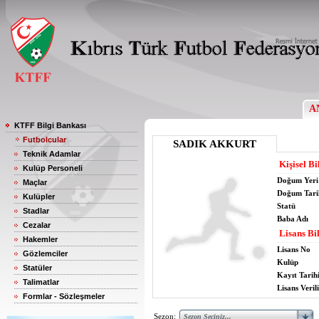
A
KTFF Bilgi Bankası
Futbolcular
SADIK AKKURT
Teknik Adamlar
Kişisel Bi
Kulüp Personeli
Doğum Yeri
Maçlar
Doğum Tari
Kulüpler
Statü
Stadlar
Baba Adı
Cezalar
Lisans Bil
Hakemler
Lisans No
Gözlemciler
Kulüp
Statüler
Kayıt Tarih
Talimatlar
Lisans Verili
Formlar - Sözleşmeler
Sezon: