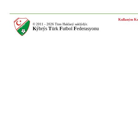
Kullaným Ko
© 2011 - 2026 Tüm Haklarý saklýdýr.
K
ýbrýs
T
ürk
F
utbol
F
ederasyonu