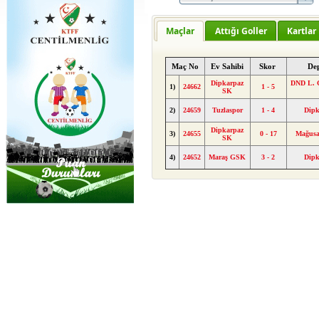
Maçlar
Attığı Goller
Kartlar
Maç No
Ev Sahibi
Skor
De
Dipkarpaz
DND L. G
1)
24662
1 - 5
SK
2)
24659
Tuzlaspor
1 - 4
Dipk
Dipkarpaz
3)
24655
0 - 17
Mağusa
SK
4)
24652
Maraş GSK
3 - 2
Dipk