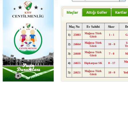
Maçlar
Attığı Goller
Kartlar
Maç No
Ev Sahibi
Skor
D
Mağusa Türk
1)
25083
1 - 1
G
Gücü
Mağusa Türk
1
2)
24664
10 - 0
Gücü
Tr
Mağusa Türk
3)
24660
7 - 0
M
Gücü
Ma
4)
24655
Dipkarpaz SK
0 - 17
Mağusa Türk
5)
24651
10 - 0
Ye
Gücü