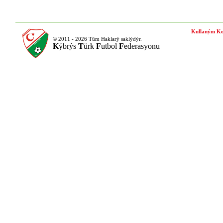
Kullaným Ko
© 2011 - 2026 Tüm Haklarý saklýdýr.
K
ýbrýs
T
ürk
F
utbol
F
ederasyonu