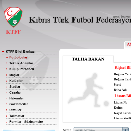
A
KTFF Bilgi Bankası
Futbolcular
TALHA BAKAN
Teknik Adamlar
Kişisel Bi
Kulüp Personeli
Doğum Yeri
Maçlar
Doğum Tari
Kulüpler
Statü
Stadlar
Baba Adı
Cezalar
Lisans Bil
Hakemler
Lisans No
Gözlemciler
Kulüp
Statüler
Kayıt Tarih
Talimatlar
Lisans Verili
Formlar - Sözleşmeler
Sezon: