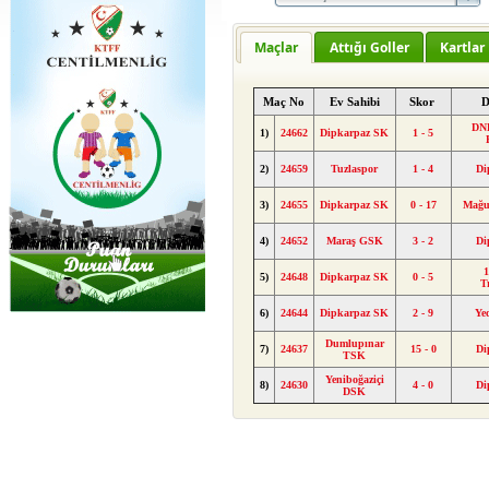
Maçlar
Attığı Goller
Kartlar
Maç No
Ev Sahibi
Skor
D
DND
1)
24662
Dipkarpaz SK
1 - 5
2)
24659
Tuzlaspor
1 - 4
Di
3)
24655
Dipkarpaz SK
0 - 17
Mağu
4)
24652
Maraş GSK
3 - 2
Di
1
5)
24648
Dipkarpaz SK
0 - 5
T
6)
24644
Dipkarpaz SK
2 - 9
Ye
Dumlupınar
7)
24637
15 - 0
Di
TSK
Yeniboğaziçi
8)
24630
4 - 0
Di
DSK