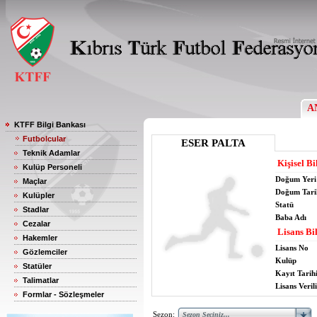
A
KTFF Bilgi Bankası
Futbolcular
ESER PALTA
Teknik Adamlar
Kişisel Bi
Kulüp Personeli
Doğum Yeri
Maçlar
Doğum Tari
Kulüpler
Statü
Stadlar
Baba Adı
Cezalar
Lisans Bil
Hakemler
Lisans No
Gözlemciler
Kulüp
Statüler
Kayıt Tarih
Talimatlar
Lisans Verili
Formlar - Sözleşmeler
Sezon: