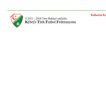
Kullaným Ko
© 2011 - 2026 Tüm Haklarý saklýdýr.
K
ýbrýs
T
ürk
F
utbol
F
ederasyonu