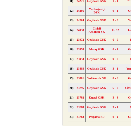
11)
24271
Geçitkale GSK
1 - 1
Yeniboğaziçi
12)
24266
0 - 1
G
DSK
13)
24264
Geçitkale GSK
5 - 0
Y
Civisil
14)
24058
0 - 12
G
Ardahan SK
15)
23972
Geçitkale GSK
6 - 0
16)
23958
Maraş GSK
0 - 1
G
17)
23953
Geçitkale GSK
9 - 0
18)
23803
Geçitkale GSK
3 - 1
Yen
19)
23801
Yedikonuk SK
0 - 8
G
20)
23796
Geçitkale GSK
6 - 0
Civi
21)
23792
Ergazi GSK
3 - 3
G
22)
23788
Geçitkale GSK
3 - 1
23)
23783
Pergama SD
0 - 4
G