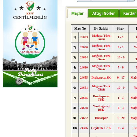
Maçlar
Attığı Goller
Kartlar
Maç No
Ev Sahibi
Skor
Mağusa Türk
1)
25083
1 - 1
Gücü
Mağusa Türk
2)
25040
6 - 1
Y
Gücü
Mağusa Türk
3)
24664
10 - 0
Gücü
Mağusa Türk
4)
24660
7 - 0
Gücü
5)
24655
Dipkarpaz SK
0 - 17
Mağ
Mağusa Türk
6)
24651
10 - 0
Y
Gücü
Dumlupınar
7)
24645
1 - 1
Mağ
TSK
Yeniboğaziçi
8)
24638
0 - 3
Mağ
DSK
9)
24632
Tuzlaspor
1 - 20
Mağ
10)
24306
Geçitkale GSK
0 - 4
De
DN