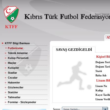
A
KTFF Bilgi Bankası
Futbolcular
SAVAŞ GEZDİGELDİ
Teknik Adamlar
Kişisel Bi
Kulüp Personeli
Doğum Yeri
Maçlar
Doğum Tari
Kulüpler
Statü
Stadlar
Baba Adı
Cezalar
Lisans Bil
Hakemler
Lisans No
Gözlemciler
Kulüp
Statüler
Kayıt Tarih
Talimatlar
Lisans Verili
Formlar - Sözleşmeler
Sezon: