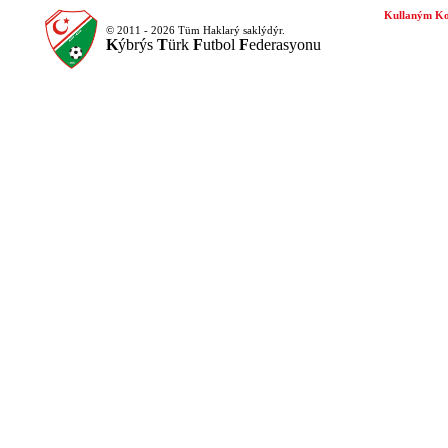
Kullaným Ko
© 2011 - 2026 Tüm Haklarý saklýdýr.
K
ýbrýs
T
ürk
F
utbol
F
ederasyonu