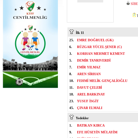
SİB
T
İlk 11
25.
EMRE DOĞRUEL (GK)
6.
RÜZGAR YÜCEL ŞENER (C)
3.
KORHAN MEHMET KEMENT
5.
DEMİR TANRIVERDİ
7.
EMİR YILMAZ
8.
AREN SİRHAN
10.
FEHMİ MELİK GENÇALİOĞLU
11.
DAVUT ÇELEBİ
18.
AREL BARKINAY
23.
YUSUF İSGİT
45.
ÇINAR ELMALI
Yedekler
1.
BATIKAN KIRCA
9.
EFE HÜSEYİN MÜLAYİM