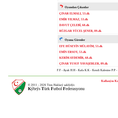
Oyundan Çıkanlar
ÇINAR ELMALI, 53.dk
EMİR YILMAZ, 53.dk
DAVUT ÇELEBİ, 68.dk
RÜZGAR YÜCEL ŞENER, 89.dk
Oyuna Girenler
EFE HÜSEYİN MÜLAYİM, 53.dk
EMİN ERSOY, 53.dk
KERİM AYDEMİR, 68.dk
ÇINAR YUSUF YAVAŞERLER, 89.dk
F:F - Ayak H:H - Kafa K:K - Kendi Kalesine P:P - P
Kullaným Ko
© 2011 - 2026 Tüm Haklarý saklýdýr.
K
ýbrýs
T
ürk
F
utbol
F
ederasyonu