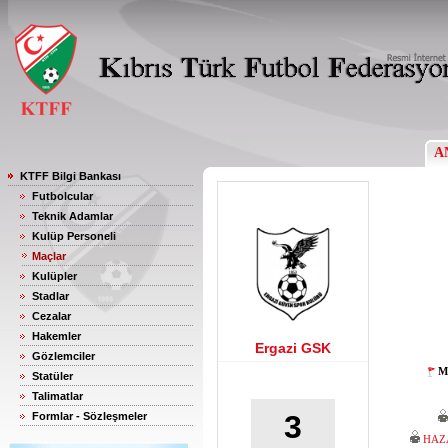
A
KTFF Bilgi Bankası
Futbolcular
Teknik Adamlar
Kulüp Personeli
Maçlar
Kulüpler
Stadlar
Cezalar
Hakemler
Ergazi GSK
Gözlemciler
M
Statüler
Talimatlar
3
Formlar - Sözleşmeler
HAZ