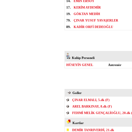
14.
EMİN ERSOY
17.
KERİM AYDEMİR
19.
GÖKTAN MEDİH
79.
ÇINAR YUSUF YAVAŞERLER
89.
KADİR ORFİ DEDEOĞLU
Kulüp Personeli
HÜSEYİN GENEL
Antrenör
Goller
ÇINAR ELMALI, 5.dk (F)
AREL BARKINAY, 8.dk (F)
FEHMİ MELİK GENÇALİOĞLU, 20.dk (
Kartlar
DEMİR TANRIVERDİ, 21.dk