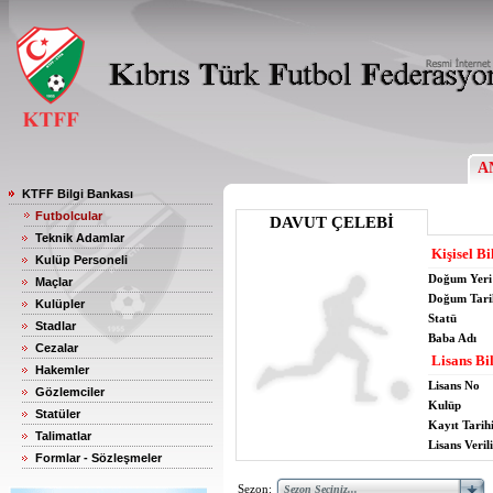
A
KTFF Bilgi Bankası
Futbolcular
DAVUT ÇELEBİ
Teknik Adamlar
Kişisel Bi
Kulüp Personeli
Doğum Yeri
Maçlar
Doğum Tari
Kulüpler
Statü
Stadlar
Baba Adı
Cezalar
Lisans Bil
Hakemler
Lisans No
Gözlemciler
Kulüp
Statüler
Kayıt Tarih
Talimatlar
Lisans Verili
Formlar - Sözleşmeler
Sezon: