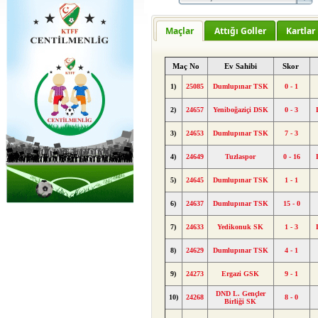
Maçlar
Attığı Goller
Kartlar
Maç No
Ev Sahibi
Skor
1)
25085
Dumlupınar TSK
0 - 1
2)
24657
Yeniboğaziçi DSK
0 - 3
3)
24653
Dumlupınar TSK
7 - 3
4)
24649
Tuzlaspor
0 - 16
5)
24645
Dumlupınar TSK
1 - 1
6)
24637
Dumlupınar TSK
15 - 0
7)
24633
Yedikonuk SK
1 - 3
8)
24629
Dumlupınar TSK
4 - 1
9)
24273
Ergazi GSK
9 - 1
DND L. Gençler
10)
24268
8 - 0
Birliği SK