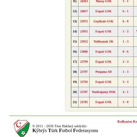
11)
24263
Maraş GSK
1 - 1
12)
24057
Ergazi GSK
6 - 1
13)
23972
Geçitkale GSK
6 - 0
14)
23955
Ergazi GSK
1 - 3
15)
23952
Yedikonuk SK
1 - 3
16)
23806
Ergazi GSK
0 - 6
17)
23799
Ergazi GSK
2 - 3
18)
23797
Pergama SD
1 - 3
19)
23792
Ergazi GSK
3 - 3
20)
23787
Yeniboğaziçi DSK
4 - 1
21)
23785
Ergazi GSK
3 - 0
Kullaným Ko
© 2011 - 2026 Tüm Haklarý saklýdýr.
K
ýbrýs
T
ürk
F
utbol
F
ederasyonu