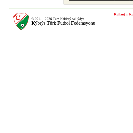
Kullaným Ko
© 2011 - 2026 Tüm Haklarý saklýdýr.
K
ýbrýs
T
ürk
F
utbol
F
ederasyonu