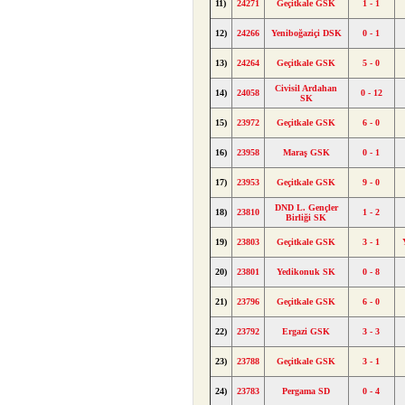
11)
24271
Geçitkale GSK
1 - 1
12)
24266
Yeniboğaziçi DSK
0 - 1
13)
24264
Geçitkale GSK
5 - 0
Civisil Ardahan
14)
24058
0 - 12
SK
15)
23972
Geçitkale GSK
6 - 0
16)
23958
Maraş GSK
0 - 1
17)
23953
Geçitkale GSK
9 - 0
DND L. Gençler
18)
23810
1 - 2
Birliği SK
19)
23803
Geçitkale GSK
3 - 1
20)
23801
Yedikonuk SK
0 - 8
21)
23796
Geçitkale GSK
6 - 0
22)
23792
Ergazi GSK
3 - 3
23)
23788
Geçitkale GSK
3 - 1
24)
23783
Pergama SD
0 - 4