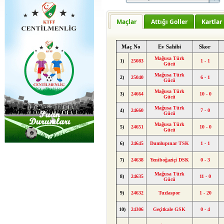
Maçlar
Attığı Goller
Kartlar
Maç No
Ev Sahibi
Skor
Mağusa Türk
1)
25083
1 - 1
Gücü
Mağusa Türk
2)
25040
6 - 1
Gücü
Mağusa Türk
3)
24664
10 - 0
Gücü
Mağusa Türk
4)
24660
7 - 0
Gücü
Mağusa Türk
5)
24651
10 - 0
Gücü
6)
24645
Dumlupınar TSK
1 - 1
7)
24638
Yeniboğaziçi DSK
0 - 3
Mağusa Türk
8)
24635
11 - 0
Gücü
9)
24632
Tuzlaspor
1 - 20
10)
24306
Geçitkale GSK
0 - 4