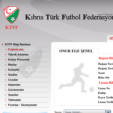
A
KTFF Bilgi Bankası
Futbolcular
ONUR EGE ŞENEL
Teknik Adamlar
Kişisel Bi
Kulüp Personeli
Doğum Yeri
Maçlar
Doğum Tari
Kulüpler
Statü
Stadlar
Baba Adı
Cezalar
Lisans Bil
Hakemler
Lisans No
Gözlemciler
Kulüp
Statüler
Kayıt Tarih
Talimatlar
Lisans Verili
Formlar - Sözleşmeler
Sezon: