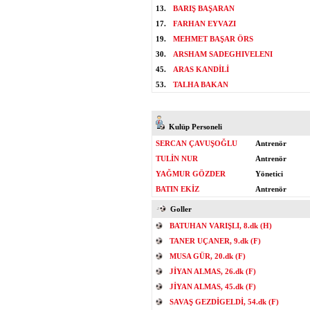
13.
BARIŞ BAŞARAN
17.
FARHAN EYVAZI
19.
MEHMET BAŞAR ÖRS
30.
ARSHAM SADEGHIVELENI
45.
ARAS KANDİLİ
53.
TALHA BAKAN
Kulüp Personeli
SERCAN ÇAVUŞOĞLU
Antrenör
TULİN NUR
Antrenör
YAĞMUR GÖZDER
Yönetici
BATIN EKİZ
Antrenör
Goller
BATUHAN VARIŞLI, 8.dk (H)
TANER UÇANER, 9.dk (F)
MUSA GÜR, 20.dk (F)
JİYAN ALMAS, 26.dk (F)
JİYAN ALMAS, 45.dk (F)
SAVAŞ GEZDİGELDİ, 54.dk (F)