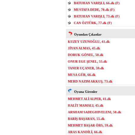
BATUHAN VARIŞLI, 66.dk (F)
MUSTAFA DEDE, 70.dk (F)
BATUHAN VARIŞLI, 73.dk (F)
CAN ÖZTÜRK, 77.dk (F)
Oyundan Çıkanlar
KUZEY UZUNOĞLU, 41.dk
JİYAN ALMAS, 45.dk
DORUK GÖNEL, 50.dk
ONUR EGE ŞENEL, 55.dk
TANER UÇANER, 59.dk
MUSA GÜR, 66.dk
MERD NAZIM AKKUŞ, 73.dk
Oyuna Girenler
MEHMET ALİ ALPER, 41.dk
HALİT MAMALI, 45.dk
ARSHAM SADEGHIVELENI, 50.dk
BARIŞ BAŞARAN, 55.dk
MEHMET BAŞAR ÖRS, 59.dk
ARAS KANDİLİ, 66.dk