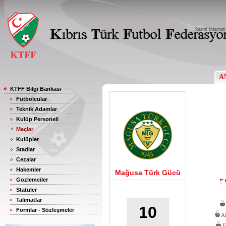
A
KTFF Bilgi Bankası
Futbolcular
Teknik Adamlar
Kulüp Personeli
Maçlar
Kulüpler
Stadlar
Cezalar
Hakemler
Mağusa Türk Gücü
Gözlemciler
Statüler
Talimatlar
10
Formlar - Sözleşmeler
A
E