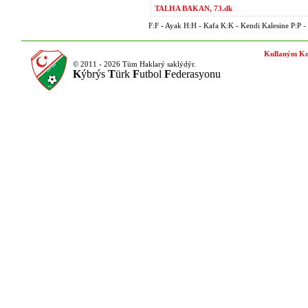
TALHA BAKAN, 73.dk
F:F - Ayak H:H - Kafa K:K - Kendi Kalesine P:P - P
Kullaným Ko
© 2011 - 2026 Tüm Haklarý saklýdýr.
K
ýbrýs
T
ürk
F
utbol
F
ederasyonu