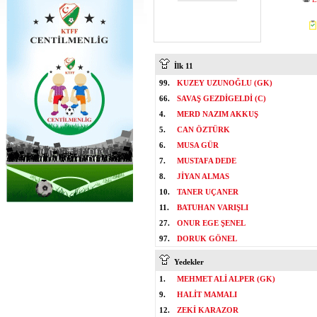
İlk 11
99.
KUZEY UZUNOĞLU (GK)
66.
SAVAŞ GEZDİGELDİ (C)
4.
MERD NAZIM AKKUŞ
5.
CAN ÖZTÜRK
6.
MUSA GÜR
7.
MUSTAFA DEDE
8.
JİYAN ALMAS
10.
TANER UÇANER
11.
BATUHAN VARIŞLI
27.
ONUR EGE ŞENEL
97.
DORUK GÖNEL
Yedekler
1.
MEHMET ALİ ALPER (GK)
9.
HALİT MAMALI
12.
ZEKİ KARAZOR