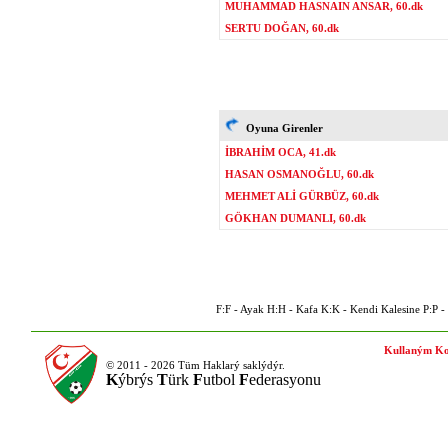
MUHAMMAD HASNAIN ANSAR, 60.dk
SERTU DOĞAN, 60.dk
Oyuna Girenler
İBRAHİM OCA, 41.dk
HASAN OSMANOĞLU, 60.dk
MEHMET ALİ GÜRBÜZ, 60.dk
GÖKHAN DUMANLI, 60.dk
F:F - Ayak H:H - Kafa K:K - Kendi Kalesine P:P - P
Kullaným Ko
© 2011 - 2026 Tüm Haklarý saklýdýr.
K
ýbrýs
T
ürk
F
utbol
F
ederasyonu