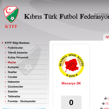
A
KTFF Bilgi Bankası
Futbolcular
Teknik Adamlar
Kulüp Personeli
Maçlar
Kulüpler
Stadlar
Cezalar
Hakemler
Mesarya SK
Gözlemciler
Statüler
Talimatlar
0
Formlar - Sözleşmeler
TE
AHM