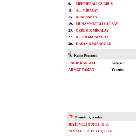
9.
MEHMET ALİ GÜRBÜZ
11.
ALİ MİRALAY
15.
ARAL ŞABAN
19.
MUHAMMET ALİ GÜLBAY
23.
ÖZDEMİR MİRALAY
27.
ALPER MARANGOZ
30.
HASAN OSMANOĞLU
Kulüp Personeli
RAGIP KANATLI
Antrenör
AHMET YAMAN
Yönetici
Oyundan Çıkanlar
SEYİT VELİ GÜNEŞ, 41.dk
NEVZAT SERTBULUT, 60.dk