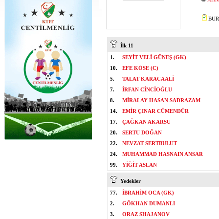
BURA
İlk 11
1.
SEYİT VELİ GÜNEŞ (GK)
10.
EFE KÖSE (C)
5.
TALAT KARACAALİ
7.
İRFAN CİNCİOĞLU
8.
MİRALAY HASAN SADRAZAM
14.
EMİR ÇINAR CÜMENDÜR
17.
ÇAĞKAN AKARSU
20.
SERTU DOĞAN
22.
NEVZAT SERTBULUT
24.
MUHAMMAD HASNAIN ANSAR
99.
YİĞİT ASLAN
Yedekler
77.
İBRAHİM OCA (GK)
2.
GÖKHAN DUMANLI
3.
ORAZ SHAJANOV