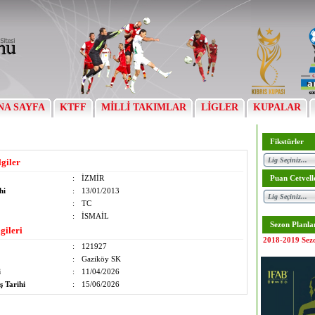
NA SAYFA
KTFF
MİLLİ TAKIMLAR
LİGLER
KUPALAR
Fikstürler
lgiler
:
İZMİR
Puan Cetvell
hi
:
13/01/2013
:
TC
:
İSMAİL
Sezon Planla
gileri
2018-2019 Sez
:
121927
:
Gaziköy SK
i
:
11/04/2026
ş Tarihi
:
15/06/2026