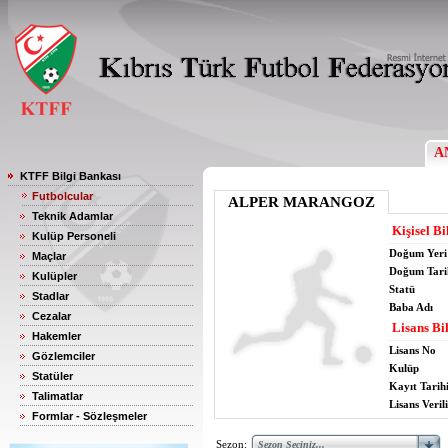
A
KTFF Bilgi Bankası
Futbolcular
ALPER MARANGOZ
Teknik Adamlar
Kişisel Bi
Kulüp Personeli
Doğum Yeri
Maçlar
Doğum Tari
Kulüpler
Statü
Stadlar
Baba Adı
Cezalar
Lisans Bil
Hakemler
Lisans No
Gözlemciler
Kulüp
Statüler
Kayıt Tarih
Talimatlar
Lisans Verili
Formlar - Sözleşmeler
Sezon: