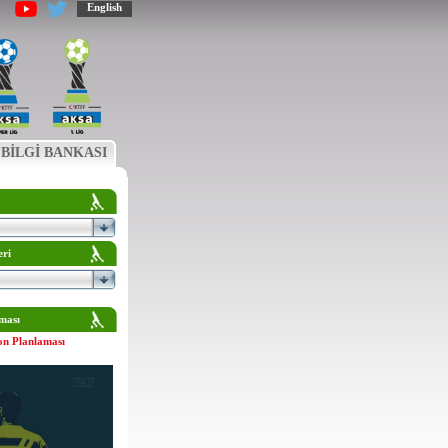
English
BİLGİ BANKASI
eri
ması
on Planlaması