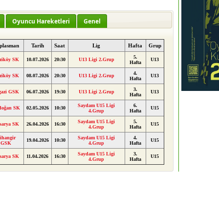
Oyuncu Hareketleri
Genel
plasman
Tarih
Saat
Lig
Hafta
Grup
5.
ziköy SK
10.07.2026
20:30
U13 Ligi 2.Grup
U13
Hafta
4.
ziköy SK
08.07.2026
20:30
U13 Ligi 2.Grup
U13
Hafta
3.
gazi GSK
06.07.2026
19:30
U13 Ligi 2.Grup
U13
Hafta
Saydam U15 Ligi
6.
doğan SK
02.05.2026
10:30
U15
4.Grup
Hafta
Saydam U15 Ligi
5.
sarya SK
26.04.2026
16:30
U15
4.Grup
Hafta
ihangir
Saydam U15 Ligi
4.
19.04.2026
10:30
U15
GSK
4.Grup
Hafta
Saydam U15 Ligi
3.
sarya SK
11.04.2026
16:30
U15
4.Grup
Hafta