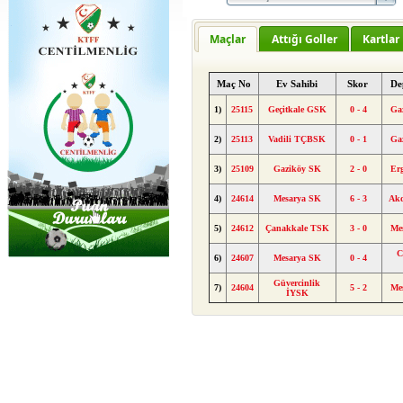
Maçlar
Attığı Goller
Kartlar
Maç No
Ev Sahibi
Skor
De
1)
25115
Geçitkale GSK
0 - 4
Ga
2)
25113
Vadili TÇBSK
0 - 1
Ga
3)
25109
Gaziköy SK
2 - 0
Er
4)
24614
Mesarya SK
6 - 3
Ak
5)
24612
Çanakkale TSK
3 - 0
Me
C
6)
24607
Mesarya SK
0 - 4
Güvercinlik
7)
24604
5 - 2
Me
İYSK