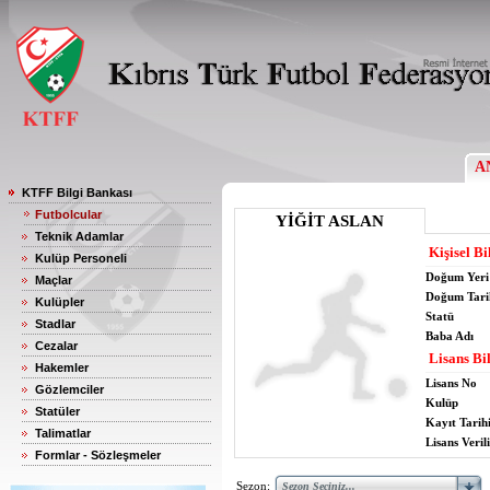
A
KTFF Bilgi Bankası
Futbolcular
YİĞİT ASLAN
Teknik Adamlar
Kişisel Bi
Kulüp Personeli
Doğum Yeri
Maçlar
Doğum Tari
Kulüpler
Statü
Stadlar
Baba Adı
Cezalar
Lisans Bil
Hakemler
Lisans No
Gözlemciler
Kulüp
Statüler
Kayıt Tarih
Talimatlar
Lisans Verili
Formlar - Sözleşmeler
Sezon: