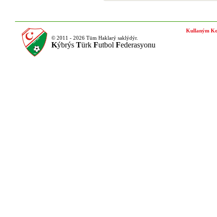
Kullaným Ko
© 2011 - 2026 Tüm Haklarý saklýdýr.
K
ýbrýs
T
ürk
F
utbol
F
ederasyonu