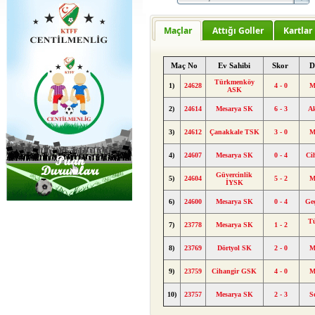
Maçlar
Attığı Goller
Kartlar
Maç No
Ev Sahibi
Skor
D
Türkmenköy
1)
24628
4 - 0
M
ASK
2)
24614
Mesarya SK
6 - 3
A
3)
24612
Çanakkale TSK
3 - 0
M
4)
24607
Mesarya SK
0 - 4
Ci
Güvercinlik
5)
24604
5 - 2
M
İYSK
6)
24600
Mesarya SK
0 - 4
Ge
T
7)
23778
Mesarya SK
1 - 2
8)
23769
Dörtyol SK
2 - 0
M
9)
23759
Cihangir GSK
4 - 0
M
10)
23757
Mesarya SK
2 - 3
S