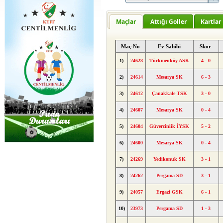
Maçlar
Attığı Goller
Kartlar
Maç No
Ev Sahibi
Skor
1)
24628
Türkmenköy ASK
4 - 0
2)
24614
Mesarya SK
6 - 3
3)
24612
Çanakkale TSK
3 - 0
4)
24607
Mesarya SK
0 - 4
5)
24604
Güvercinlik İYSK
5 - 2
6)
24600
Mesarya SK
0 - 4
7)
24269
Yedikonuk SK
3 - 1
8)
24262
Pergama SD
3 - 1
9)
24057
Ergazi GSK
6 - 1
10)
23973
Pergama SD
1 - 3