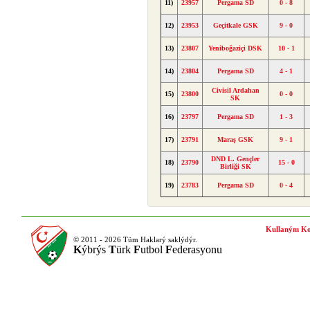
11)
23957
Pergama SD
0 - 8
12)
23953
Geçitkale GSK
9 - 0
13)
23807
Yeniboğaziçi DSK
10 - 1
14)
23804
Pergama SD
4 - 1
Civisil Ardahan
15)
23800
0 - 0
SK
16)
23797
Pergama SD
1 - 3
17)
23791
Maraş GSK
9 - 1
DND L. Gençler
18)
23790
15 - 0
Birliği SK
19)
23783
Pergama SD
0 - 4
Kullaným Ko
© 2011 - 2026 Tüm Haklarý saklýdýr.
K
ýbrýs
T
ürk
F
utbol
F
ederasyonu