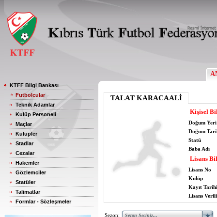
A
KTFF Bilgi Bankası
Futbolcular
TALAT KARACAALİ
Teknik Adamlar
Kişisel Bi
Kulüp Personeli
Doğum Yeri
Maçlar
Doğum Tari
Kulüpler
Statü
Stadlar
Baba Adı
Cezalar
Lisans Bil
Hakemler
Lisans No
Gözlemciler
Kulüp
Statüler
Kayıt Tarih
Talimatlar
Lisans Verili
Formlar - Sözleşmeler
Sezon: