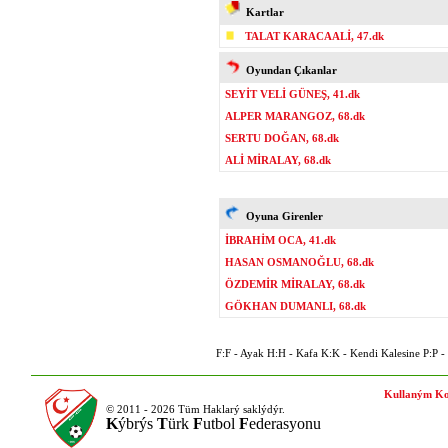
Kartlar
TALAT KARACAALİ, 47.dk
Oyundan Çıkanlar
SEYİT VELİ GÜNEŞ, 41.dk
ALPER MARANGOZ, 68.dk
SERTU DOĞAN, 68.dk
ALİ MİRALAY, 68.dk
Oyuna Girenler
İBRAHİM OCA, 41.dk
HASAN OSMANOĞLU, 68.dk
ÖZDEMİR MİRALAY, 68.dk
GÖKHAN DUMANLI, 68.dk
F:F - Ayak H:H - Kafa K:K - Kendi Kalesine P:P - P
Kullaným Ko
© 2011 - 2026 Tüm Haklarý saklýdýr.
K
ýbrýs
T
ürk
F
utbol
F
ederasyonu