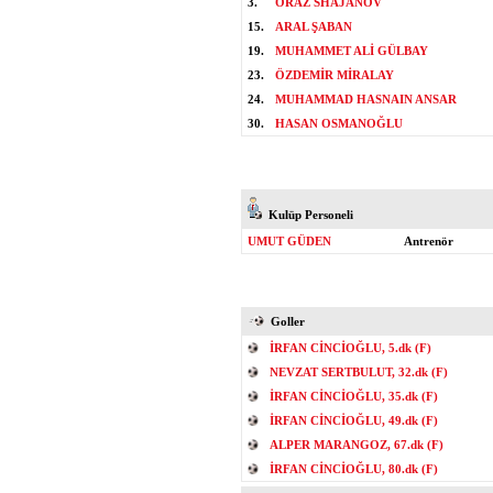
3.
ORAZ SHAJANOV
15.
ARAL ŞABAN
19.
MUHAMMET ALİ GÜLBAY
23.
ÖZDEMİR MİRALAY
24.
MUHAMMAD HASNAIN ANSAR
30.
HASAN OSMANOĞLU
Kulüp Personeli
UMUT GÜDEN
Antrenör
Goller
İRFAN CİNCİOĞLU, 5.dk (F)
NEVZAT SERTBULUT, 32.dk (F)
İRFAN CİNCİOĞLU, 35.dk (F)
İRFAN CİNCİOĞLU, 49.dk (F)
ALPER MARANGOZ, 67.dk (F)
İRFAN CİNCİOĞLU, 80.dk (F)