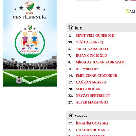
ALİ 
İlk 11
1.
SEYİT VELİ GÜNEŞ (GK)
99.
YİĞİT ASLAN (C)
5.
TALAT KARACAALİ
7.
İRFAN CİNCİOĞLU
8.
MİRALAY HASAN SADRAZAM
11.
ALİ MİRALAY
14.
EMİR ÇINAR CÜMENDÜR
17.
ÇAĞKAN AKARSU
20.
SERTU DOĞAN
22.
NEVZAT SERTBULUT
27.
ALPER MARANGOZ
Yedekler
77.
İBRAHİM OCA (GK)
2.
GÖKHAN DUMANLI