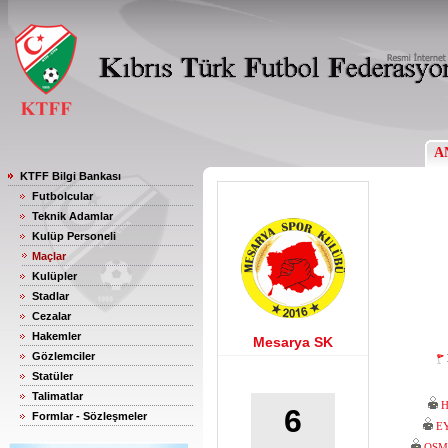
A
KTFF Bilgi Bankası
Futbolcular
Teknik Adamlar
Kulüp Personeli
Maçlar
Kulüpler
Stadlar
Cezalar
Hakemler
Mesarya SK
Gözlemciler
Statüler
Talimatlar
H
6
Formlar - Sözleşmeler
E
OSM