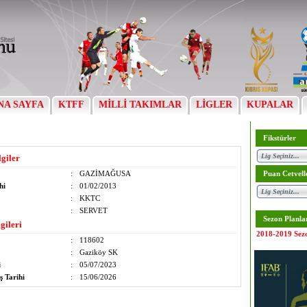
NA SAYFA
KTFF
MİLLİ TAKIMLAR
LİGLER
KUPALAR
Fikstürler
lgiler
:
GAZİMAĞUSA
Puan Cetvell
hi
:
01/02/2013
:
KKTC
:
SERVET
Sezon Planla
gileri
2018-2019 Sez
:
118602
:
Gaziköy SK
i
:
05/07/2023
ş Tarihi
:
15/06/2026