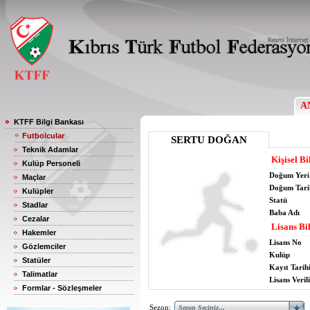
A
KTFF Bilgi Bankası
Futbolcular
SERTU DOĞAN
Teknik Adamlar
Kişisel Bi
Kulüp Personeli
Doğum Yeri
Maçlar
Doğum Tari
Kulüpler
Statü
Stadlar
Baba Adı
Cezalar
Lisans Bil
Hakemler
Lisans No
Gözlemciler
Kulüp
Statüler
Kayıt Tarih
Talimatlar
Lisans Verili
Formlar - Sözleşmeler
Sezon: