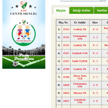
Maçlar
Attığı Goller
Kartlar
Maç No
Ev Sahibi
Skor
Küç
1)
25313
Gaziköy SK
0 - 4
Türkmenköy
2)
25125
2 - 2
ASK
3)
25121
Gaziköy SK
0 - 2
Mu
4)
25115
Geçitkale GSK
0 - 4
5)
25113
Vadili TÇBSK
0 - 1
6)
25109
Gaziköy SK
2 - 0
Akova Vuda
7)
25104
1 - 7
TÇB
Türkmenköy
8)
24628
4 - 0
ASK
9)
24614
Mesarya SK
6 - 3
A
Çanakkale
10)
24612
3 - 0
TSK