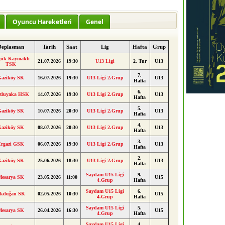
Oyuncu Hareketleri
Genel
Deplasman
Tarih
Saat
Lig
Hafta
Grup
ük Kaymaklı
21.07.2026
19:30
U13 Ligi
2. Tur
U13
TSK
7.
Gaziköy SK
16.07.2026
19:30
U13 Ligi 2.Grup
U13
Hafta
6.
tluyaka HSK
14.07.2026
19:30
U13 Ligi 2.Grup
U13
Hafta
5.
Gaziköy SK
10.07.2026
20:30
U13 Ligi 2.Grup
U13
Hafta
4.
Gaziköy SK
08.07.2026
20:30
U13 Ligi 2.Grup
U13
Hafta
3.
Ergazi GSK
06.07.2026
19:30
U13 Ligi 2.Grup
U13
Hafta
2.
Gaziköy SK
25.06.2026
18:30
U13 Ligi 2.Grup
U13
Hafta
Saydam U15 Ligi
9.
Mesarya SK
23.05.2026
11:00
U15
4.Grup
Hafta
Saydam U15 Ligi
6.
kdoğan SK
02.05.2026
10:30
U15
4.Grup
Hafta
Saydam U15 Ligi
5.
Mesarya SK
26.04.2026
16:30
U15
4.Grup
Hafta
Saydam U15 Ligi
4.