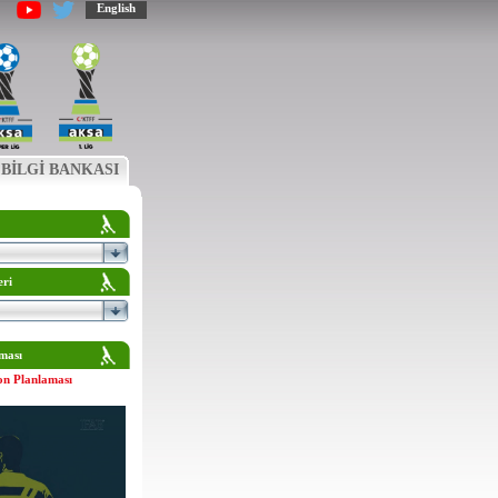
English
BİLGİ BANKASI
eri
ması
on Planlaması