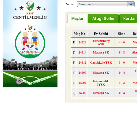
Sezon:
Maçlar
Attığı Goller
Kartlar
Maç No
Ev Sahibi
Skor
De
Türkmenköy
1)
24628
4 - 0
Me
ASK
2)
24614
Mesarya SK
6 - 3
Ak
3)
24612
Çanakkale TSK
3 - 0
Me
C
4)
24607
Mesarya SK
0 - 4
Güvercinlik
5)
24604
5 - 2
Me
İYSK
G
6)
24600
Mesarya SK
0 - 4