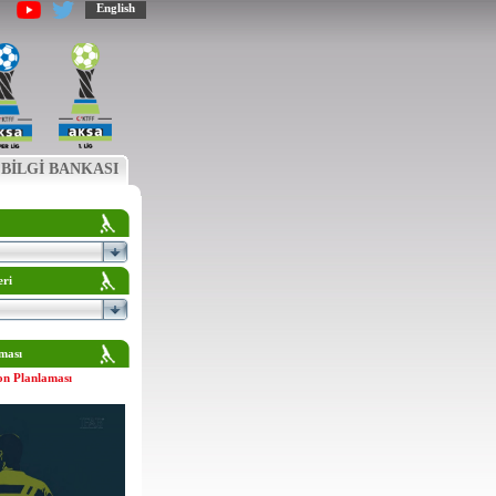
English
BİLGİ BANKASI
eri
ması
on Planlaması