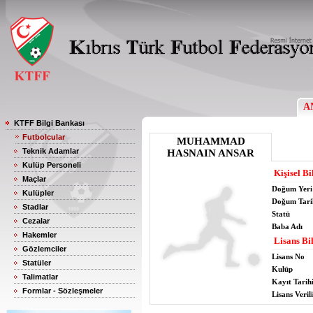
A
KTFF Bilgi Bankası
Futbolcular
MUHAMMAD
Teknik Adamlar
HASNAIN ANSAR
Kulüp Personeli
Kişisel Bi
Maçlar
Doğum Yeri
Kulüpler
Doğum Tari
Stadlar
Statü
Cezalar
Baba Adı
Hakemler
Lisans Bil
Gözlemciler
Lisans No
Statüler
Kulüp
Talimatlar
Kayıt Tarih
Formlar - Sözleşmeler
Lisans Verili