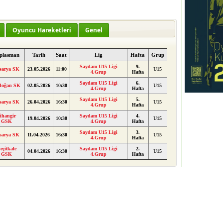
Oyuncu Hareketleri
Genel
plasman
Tarih
Saat
Lig
Hafta
Grup
Saydam U15 Ligi
9.
sarya SK
23.05.2026
11:00
U15
4.Grup
Hafta
Saydam U15 Ligi
6.
doğan SK
02.05.2026
10:30
U15
4.Grup
Hafta
Saydam U15 Ligi
5.
sarya SK
26.04.2026
16:30
U15
4.Grup
Hafta
ihangir
Saydam U15 Ligi
4.
19.04.2026
10:30
U15
GSK
4.Grup
Hafta
Saydam U15 Ligi
3.
sarya SK
11.04.2026
16:30
U15
4.Grup
Hafta
eçitkale
Saydam U15 Ligi
2.
04.04.2026
16:30
U15
GSK
4.Grup
Hafta