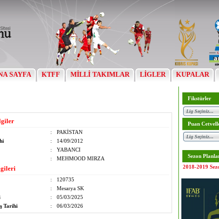
NA SAYFA
KTFF
MİLLİ TAKIMLAR
LİGLER
KUPALAR
Fikstürler
lgiler
Puan Cetvell
:
PAKİSTAN
hi
:
14/09/2012
:
YABANCI
Sezon Planla
:
MEHMOOD MIRZA
2018-2019 Sez
gileri
:
120735
:
Mesarya SK
i
:
05/03/2025
ş Tarihi
:
06/03/2026