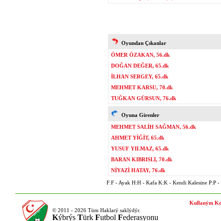
Oyundan Çıkanlar
ÖMER ÖZAKAN, 56.dk
DOĞAN DEĞER, 65.dk
İLHAN SERGEY, 65.dk
MEHMET KARSU, 70.dk
TUĞKAN GÜRSUN, 76.dk
Oyuna Girenler
MEHMET SALİH SAĞMAN, 56.dk
AHMET YİĞİT, 65.dk
YUSUF YILMAZ, 65.dk
BARAN KIBRISLI, 70.dk
NİYAZİ HATAY, 76.dk
F:F - Ayak H:H - Kafa K:K - Kendi Kalesine P:P - P
Kullaným Ko
© 2011 - 2026 Tüm Haklarý saklýdýr.
K
ýbrýs
T
ürk
F
utbol
F
ederasyonu