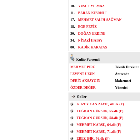
10.
YUSUF YILMAZ
11.
BARAN KIBRISLI
17.
MEHMET SALİH SAĞMAN
18.
EGE FEYİZ
30.
DOĞAN ERDİNE
34.
NİYAZİ HATAY
80.
KADİR KARATAŞ
Kulüp Personeli
MEHMET PİRO
Teknik Direktör
LEVENT UZUN
Antrenör
DERİN AKSAYGIN
Malzemeci
ÖZDER DEĞER
Yönetici
Goller
KUZEY CAN ZAYIF, 40.dk (F)
TUĞKAN GÜRSUN, 55.dk (F)
TUĞKAN GÜRSUN, 58.dk (F)
MEHMET KARSU, 64.dk (F)
MEHMET KARSU, 71.dk (F)
EREZ IŞIK, 76.dk (F)