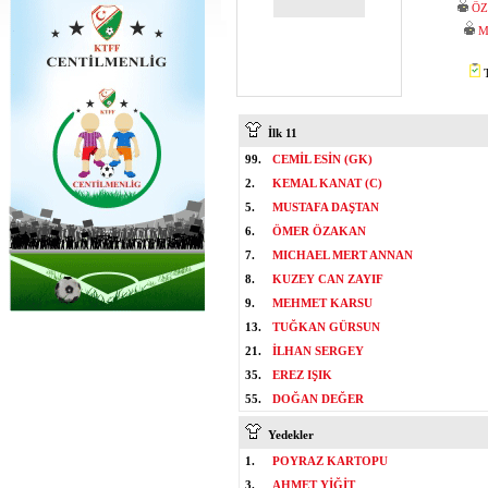
ÖZ
M
T
İlk 11
99.
CEMİL ESİN (GK)
2.
KEMAL KANAT (C)
5.
MUSTAFA DAŞTAN
6.
ÖMER ÖZAKAN
7.
MICHAEL MERT ANNAN
8.
KUZEY CAN ZAYIF
9.
MEHMET KARSU
13.
TUĞKAN GÜRSUN
21.
İLHAN SERGEY
35.
EREZ IŞIK
55.
DOĞAN DEĞER
Yedekler
1.
POYRAZ KARTOPU
3.
AHMET YİĞİT