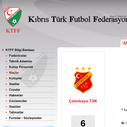
A
KTFF Bilgi Bankası
Futbolcular
Teknik Adamlar
Kulüp Personeli
Maçlar
Kulüpler
Stadlar
Cezalar
Hakemler
Çetinkaya TSK
Gözlemciler
Statüler
Le
Talimatlar
Formlar - Sözleşmeler
6
Y