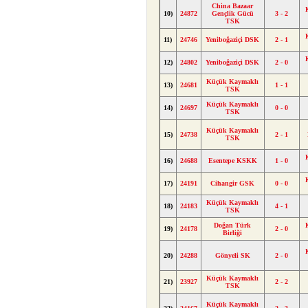
China Bazaar
10)
24872
Gençlik Gücü
3 - 2
TSK
11)
24746
Yeniboğaziçi DSK
2 - 1
12)
24802
Yeniboğaziçi DSK
2 - 0
Küçük Kaymaklı
13)
24681
1 - 1
TSK
Küçük Kaymaklı
14)
24697
0 - 0
TSK
Küçük Kaymaklı
15)
24738
2 - 1
TSK
16)
24688
Esentepe KSKK
1 - 0
17)
24191
Cihangir GSK
0 - 0
Küçük Kaymaklı
18)
24183
4 - 1
TSK
Doğan Türk
19)
24178
2 - 0
Birliği
20)
24288
Gönyeli SK
2 - 0
Küçük Kaymaklı
21)
23927
2 - 2
TSK
Küçük Kaymaklı