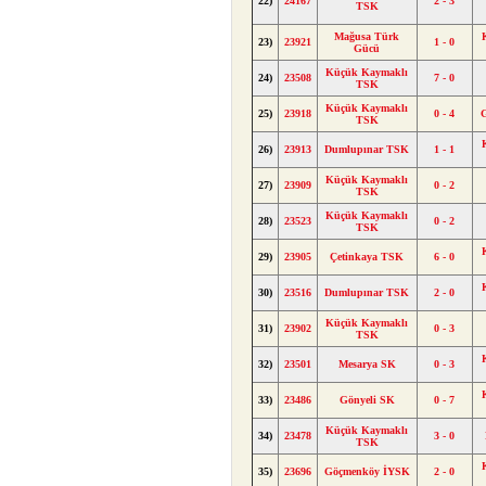
22)
24167
2 - 3
TSK
Mağusa Türk
23)
23921
1 - 0
Gücü
Küçük Kaymaklı
24)
23508
7 - 0
TSK
Küçük Kaymaklı
25)
23918
0 - 4
TSK
26)
23913
Dumlupınar TSK
1 - 1
Küçük Kaymaklı
27)
23909
0 - 2
TSK
Küçük Kaymaklı
28)
23523
0 - 2
TSK
29)
23905
Çetinkaya TSK
6 - 0
30)
23516
Dumlupınar TSK
2 - 0
Küçük Kaymaklı
31)
23902
0 - 3
TSK
32)
23501
Mesarya SK
0 - 3
33)
23486
Gönyeli SK
0 - 7
Küçük Kaymaklı
34)
23478
3 - 0
TSK
35)
23696
Göçmenköy İYSK
2 - 0