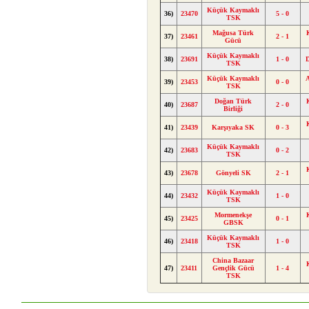
Küçük Kaymaklı
36)
23470
5 - 0
TSK
Mağusa Türk
37)
23461
2 - 1
Gücü
Küçük Kaymaklı
38)
23691
1 - 0
TSK
Küçük Kaymaklı
A
39)
23453
0 - 0
TSK
Doğan Türk
40)
23687
2 - 0
Birliği
41)
23439
Karşıyaka SK
0 - 3
Küçük Kaymaklı
42)
23683
0 - 2
TSK
43)
23678
Gönyeli SK
2 - 1
Küçük Kaymaklı
44)
23432
1 - 0
TSK
Mormenekşe
45)
23425
0 - 1
GBSK
Küçük Kaymaklı
46)
23418
1 - 0
TSK
China Bazaar
47)
23411
Gençlik Gücü
1 - 4
TSK