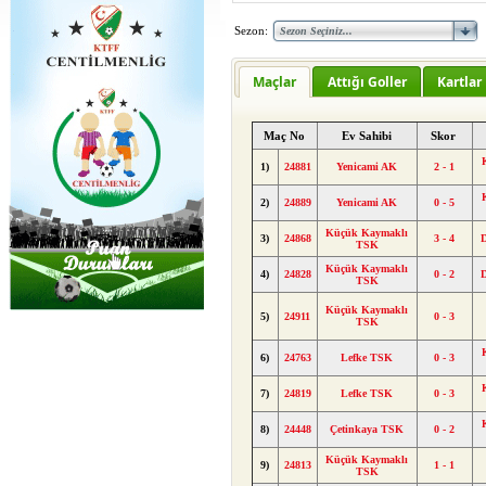
Sezon:
Maçlar
Attığı Goller
Kartlar
Maç No
Ev Sahibi
Skor
1)
24881
Yenicami AK
2 - 1
2)
24889
Yenicami AK
0 - 5
Küçük Kaymaklı
3)
24868
3 - 4
TSK
Küçük Kaymaklı
4)
24828
0 - 2
TSK
Küçük Kaymaklı
5)
24911
0 - 3
TSK
6)
24763
Lefke TSK
0 - 3
7)
24819
Lefke TSK
0 - 3
8)
24448
Çetinkaya TSK
0 - 2
Küçük Kaymaklı
9)
24813
1 - 1
TSK