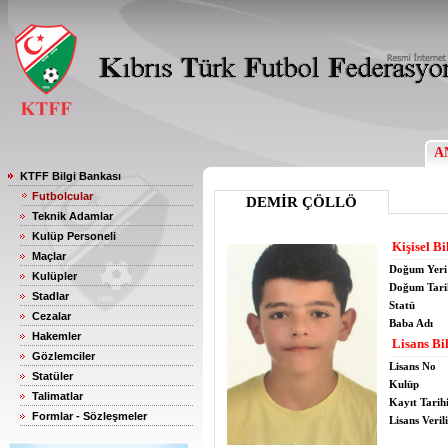
A
KTFF Bilgi Bankası
Futbolcular
DEMİR ÇÖLLÖ
Teknik Adamlar
Kulüp Personeli
Kişisel Bi
Maçlar
Doğum Yeri
Kulüpler
Doğum Tari
Stadlar
Statü
Cezalar
Baba Adı
Hakemler
Lisans Bil
Gözlemciler
Lisans No
Statüler
Kulüp
Talimatlar
Kayıt Tarih
Formlar - Sözleşmeler
Lisans Verili