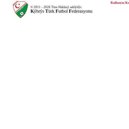
Kullaným Ko
© 2011 - 2026 Tüm Haklarý saklýdýr.
K
ýbrýs
T
ürk
F
utbol
F
ederasyonu