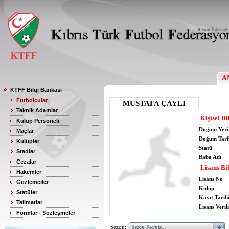
A
KTFF Bilgi Bankası
Futbolcular
MUSTAFA ÇAYLI
Teknik Adamlar
Kişisel Bi
Kulüp Personeli
Doğum Yeri
Maçlar
Doğum Tari
Kulüpler
Statü
Stadlar
Baba Adı
Cezalar
Lisans Bil
Hakemler
Lisans No
Gözlemciler
Kulüp
Statüler
Kayıt Tarih
Talimatlar
Lisans Verili
Formlar - Sözleşmeler
Sezon: