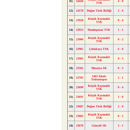
11)
24426
4 - 0
TSK
12)
24178
Doğan Türk Birliği
2 - 0
Küçük Kaymaklı
13)
23918
0 - 4
TSK
14)
23913
Dumlupınar TSK
1 - 1
Küçük Kaymaklı
15)
23909
0 - 2
TSK
16)
23905
Çetinkaya TSK
6 - 0
Küçük Kaymaklı
17)
23902
0 - 3
TSK
18)
23501
Mesarya SK
0 - 3
1461 İskele
19)
23705
2 - 1
Trabzonspor
Küçük Kaymaklı
20)
23698
0 - 4
TSK
Küçük Kaymaklı
21)
23691
1 - 0
TSK
22)
23687
Doğan Türk Birliği
2 - 0
Küçük Kaymaklı
23)
23683
0 - 2
TSK
24)
23678
Gönyeli SK
2 - 1