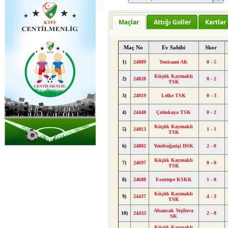
Maçlar
Attığı Goller
Kartlar
Maç No
Ev Sahibi
Skor
1)
24889
Yenicami AK
0 - 5
Küçük Kaymaklı
2)
24828
0 - 2
TSK
3)
24819
Lefke TSK
0 - 3
4)
24448
Çetinkaya TSK
0 - 2
Küçük Kaymaklı
5)
24813
1 - 1
TSK
6)
24802
Yeniboğaziçi DSK
2 - 0
Küçük Kaymaklı
7)
24697
0 - 0
TSK
8)
24688
Esentepe KSKK
1 - 0
Küçük Kaymaklı
9)
24437
4 - 3
TSK
Alsancak Yeşilova
10)
24433
2 - 0
SK
Küçük Kaymaklı