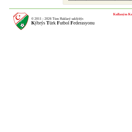
Kullaným Ko
© 2011 - 2026 Tüm Haklarý saklýdýr.
K
ýbrýs
T
ürk
F
utbol
F
ederasyonu