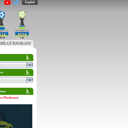
English
BİLGİ BANKASI
eri
ması
on Planlaması