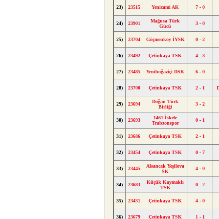
23)
23515
Yenicami AK
7 - 0
Mağusa Türk
24)
23901
3 - 0
Gücü
25)
23704
Göçmenköy İYSK
0 - 2
26)
23492
Çetinkaya TSK
4 - 3
27)
23485
Yeniboğaziçi DSK
6 - 0
28)
23700
Çetinkaya TSK
2 - 1
Doğan Türk
29)
23694
3 - 2
Birliği
1461 İskele
30)
23693
0 - 1
Trabzonspor
31)
23686
Çetinkaya TSK
2 - 1
32)
23454
Çetinkaya TSK
0 - 7
Alsancak Yeşilova
33)
23445
4 - 0
SK
Küçük Kaymaklı
34)
23683
0 - 2
TSK
35)
23431
Çetinkaya TSK
4 - 0
36)
23679
Çetinkaya TSK
1 - 1