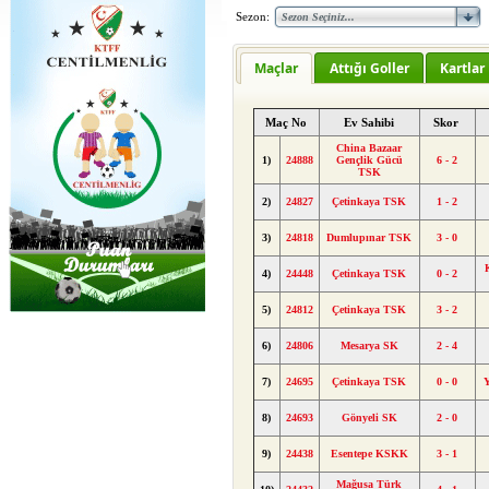
Sezon:
Maçlar
Attığı Goller
Kartlar
Maç No
Ev Sahibi
Skor
China Bazaar
1)
24888
Gençlik Gücü
6 - 2
TSK
2)
24827
Çetinkaya TSK
1 - 2
3)
24818
Dumlupınar TSK
3 - 0
4)
24448
Çetinkaya TSK
0 - 2
5)
24812
Çetinkaya TSK
3 - 2
6)
24806
Mesarya SK
2 - 4
7)
24695
Çetinkaya TSK
0 - 0
8)
24693
Gönyeli SK
2 - 0
9)
24438
Esentepe KSKK
3 - 1
Mağusa Türk