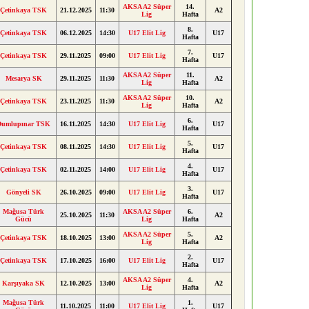
AKSA A2 Süper
14.
Çetinkaya TSK
21.12.2025
11:30
A2
Lig
Hafta
8.
Çetinkaya TSK
06.12.2025
14:30
U17 Elit Lig
U17
Hafta
7.
Çetinkaya TSK
29.11.2025
09:00
U17 Elit Lig
U17
Hafta
AKSA A2 Süper
11.
Mesarya SK
29.11.2025
11:30
A2
Lig
Hafta
AKSA A2 Süper
10.
Çetinkaya TSK
23.11.2025
11:30
A2
Lig
Hafta
6.
Dumlupınar TSK
16.11.2025
14:30
U17 Elit Lig
U17
Hafta
5.
Çetinkaya TSK
08.11.2025
14:30
U17 Elit Lig
U17
Hafta
4.
Çetinkaya TSK
02.11.2025
14:00
U17 Elit Lig
U17
Hafta
3.
Gönyeli SK
26.10.2025
09:00
U17 Elit Lig
U17
Hafta
Mağusa Türk
AKSA A2 Süper
6.
25.10.2025
11:30
A2
Gücü
Lig
Hafta
AKSA A2 Süper
5.
Çetinkaya TSK
18.10.2025
13:00
A2
Lig
Hafta
2.
Çetinkaya TSK
17.10.2025
16:00
U17 Elit Lig
U17
Hafta
AKSA A2 Süper
4.
Karşıyaka SK
12.10.2025
13:00
A2
Lig
Hafta
Mağusa Türk
1.
11.10.2025
11:00
U17 Elit Lig
U17