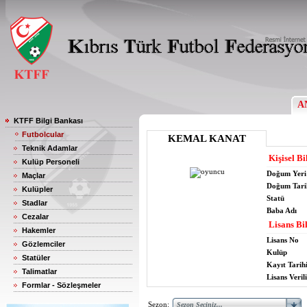
A
KTFF Bilgi Bankası
Futbolcular
KEMAL KANAT
Teknik Adamlar
Kişisel Bi
Kulüp Personeli
Doğum Yeri
Maçlar
Doğum Tari
Kulüpler
Statü
Stadlar
Baba Adı
Cezalar
Lisans Bil
Hakemler
Lisans No
Gözlemciler
Kulüp
Statüler
Kayıt Tarih
Talimatlar
Lisans Verili
Formlar - Sözleşmeler
Sezon: