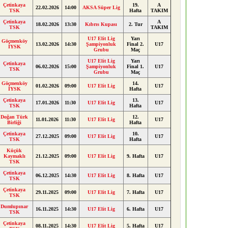
Çetinkaya
19.
A
22.02.2026
14:00
AKSA Süper Lig
TSK
Hafta
TAKIM
Çetinkaya
A
18.02.2026
13:30
Kıbrıs Kupası
2. Tur
TSK
TAKIM
U17 Elit Lig
Yarı
Göçmenköy
13.02.2026
14:30
Şampiyonluk
Final 2.
U17
İYSK
Grubu
Maç
U17 Elit Lig
Yarı
Çetinkaya
06.02.2026
15:00
Şampiyonluk
Final 1.
U17
TSK
Grubu
Maç
Göçmenköy
14.
01.02.2026
09:00
U17 Elit Lig
U17
İYSK
Hafta
Çetinkaya
13.
17.01.2026
11:30
U17 Elit Lig
U17
TSK
Hafta
Doğan Türk
12.
11.01.2026
11:30
U17 Elit Lig
U17
Birliği
Hafta
Çetinkaya
10.
27.12.2025
09:00
U17 Elit Lig
U17
TSK
Hafta
Küçük
Kaymaklı
21.12.2025
09:00
U17 Elit Lig
9. Hafta
U17
TSK
Çetinkaya
06.12.2025
14:30
U17 Elit Lig
8. Hafta
U17
TSK
Çetinkaya
29.11.2025
09:00
U17 Elit Lig
7. Hafta
U17
TSK
Dumlupınar
16.11.2025
14:30
U17 Elit Lig
6. Hafta
U17
TSK
Çetinkaya
08.11.2025
14:30
U17 Elit Lig
5. Hafta
U17