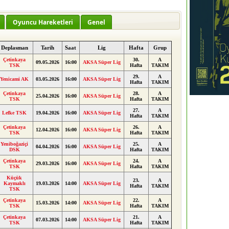
Oyuncu Hareketleri
Genel
Deplasman
Tarih
Saat
Lig
Hafta
Grup
Çetinkaya
30.
A
09.05.2026
16:00
AKSA Süper Lig
TSK
Hafta
TAKIM
29.
A
Yenicami AK
03.05.2026
16:00
AKSA Süper Lig
Hafta
TAKIM
Çetinkaya
28.
A
25.04.2026
16:00
AKSA Süper Lig
TSK
Hafta
TAKIM
27.
A
Lefke TSK
19.04.2026
16:00
AKSA Süper Lig
Hafta
TAKIM
Çetinkaya
26.
A
12.04.2026
16:00
AKSA Süper Lig
TSK
Hafta
TAKIM
Yeniboğaziçi
25.
A
04.04.2026
16:00
AKSA Süper Lig
DSK
Hafta
TAKIM
Çetinkaya
24.
A
29.03.2026
16:00
AKSA Süper Lig
TSK
Hafta
TAKIM
Küçük
23.
A
Kaymaklı
19.03.2026
14:00
AKSA Süper Lig
Hafta
TAKIM
TSK
Çetinkaya
22.
A
15.03.2026
14:00
AKSA Süper Lig
TSK
Hafta
TAKIM
Çetinkaya
21.
A
07.03.2026
14:00
AKSA Süper Lig
TSK
Hafta
TAKIM