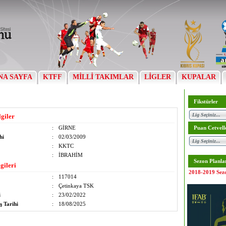
NA SAYFA
KTFF
MİLLİ TAKIMLAR
LİGLER
KUPALAR
Fikstürler
lgiler
:
GİRNE
Puan Cetvell
hi
:
02/03/2009
:
KKTC
:
İBRAHİM
Sezon Planla
gileri
2018-2019 Sez
:
117014
:
Çetinkaya TSK
i
:
23/02/2022
ş Tarihi
:
18/08/2025