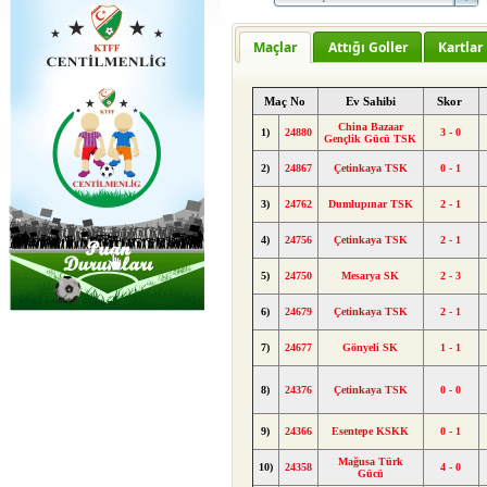
Maçlar
Attığı Goller
Kartlar
Maç No
Ev Sahibi
Skor
China Bazaar
1)
24880
3 - 0
Gençlik Gücü TSK
2)
24867
Çetinkaya TSK
0 - 1
3)
24762
Dumlupınar TSK
2 - 1
4)
24756
Çetinkaya TSK
2 - 1
5)
24750
Mesarya SK
2 - 3
6)
24679
Çetinkaya TSK
2 - 1
7)
24677
Gönyeli SK
1 - 1
8)
24376
Çetinkaya TSK
0 - 0
9)
24366
Esentepe KSKK
0 - 1
Mağusa Türk
10)
24358
4 - 0
Gücü