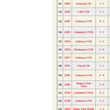
11)
24091
Karşıyaka SK
2 - 1
12)
24281
Lefke TSK
1 - 1
13)
24287
Çetinkaya TSK
0 - 2
14)
24285
Göçmenköy İYSK
1 - 1
15)
23926
Çetinkaya TSK
2 - 2
16)
23924
Dumlupınar TSK
3 - 0
17)
23917
Çetinkaya TSK
2 - 0
18)
23911
Gönyeli SK
1 - 1
19)
23905
Çetinkaya TSK
6 - 0
Mağusa Türk
20)
23901
3 - 0
Gücü
21)
23704
Göçmenköy İYSK
0 - 2
22)
23700
Çetinkaya TSK
2 - 1
23)
23694
Doğan Türk Birliği
3 - 2