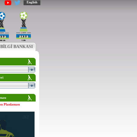
English
BİLGİ BANKASI
eri
ması
on Planlaması