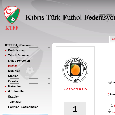
A
KTFF Bilgi Bankası
Futbolcular
Teknik Adamlar
Kulüp Personeli
Maçlar
Kulüpler
Stadlar
Cezalar
Digitu
Hakemler
Gaziveren SK
Gözlemciler
Gaz
Statüler
Talimatlar
1
Formlar - Sözleşmeler
R