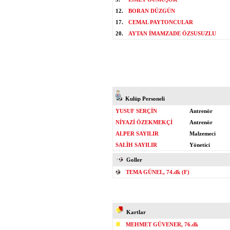
12.
BORAN DÜZGÜN
17.
CEMAL PAYTONCULAR
20.
AYTAN İMAMZADE ÖZSUSUZLU
Kulüp Personeli
YUSUF SERÇİN
Antrenör
NİYAZİ ÖZEKMEKÇİ
Antrenör
ALPER SAYILIR
Malzemeci
SALİH SAYILIR
Yönetici
Goller
TEMA GÜNEL, 74.dk (F)
Kartlar
MEHMET GÜVENER, 76.dk