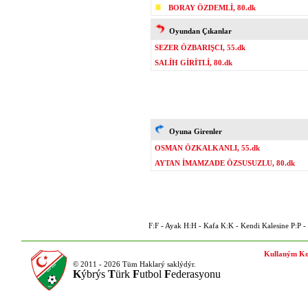
BORAY ÖZDEMLİ, 80.dk
Oyundan Çıkanlar
SEZER ÖZBARIŞCI, 55.dk
SALİH GİRİTLİ, 80.dk
Oyuna Girenler
OSMAN ÖZKALKANLI, 55.dk
AYTAN İMAMZADE ÖZSUSUZLU, 80.dk
F:F - Ayak H:H - Kafa K:K - Kendi Kalesine P:P - P
Kullaným Ko
© 2011 - 2026 Tüm Haklarý saklýdýr.
K
ýbrýs
T
ürk
F
utbol
F
ederasyonu