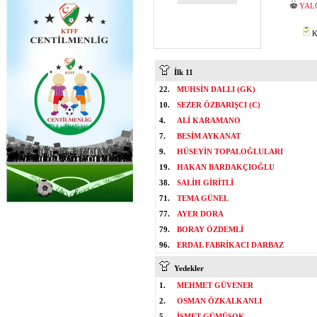
YAL
K
İlk 11
22.
MUHSİN DALLI (GK)
10.
SEZER ÖZBARIŞCI (C)
4.
ALİ KARAMANO
7.
BESİM AYKANAT
9.
HÜSEYİN TOPALOĞLULARI
19.
HAKAN BARDAKÇIOĞLU
38.
SALİH GİRİTLİ
71.
TEMA GÜNEL
77.
AYER DORA
79.
BORAY ÖZDEMLİ
96.
ERDAL FABRİKACI DARBAZ
Yedekler
1.
MEHMET GÜVENER
2.
OSMAN ÖZKALKANLI
5.
İSMET GÜMÜŞOK