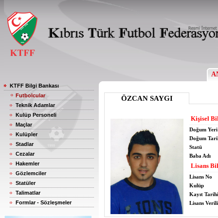
A
KTFF Bilgi Bankası
Futbolcular
ÖZCAN SAYGI
Teknik Adamlar
Kulüp Personeli
Kişisel Bi
Maçlar
Doğum Yeri
Kulüpler
Doğum Tari
Stadlar
Statü
Cezalar
Baba Adı
Hakemler
Lisans Bil
Gözlemciler
Lisans No
Statüler
Kulüp
Talimatlar
Kayıt Tarih
Formlar - Sözleşmeler
Lisans Verili