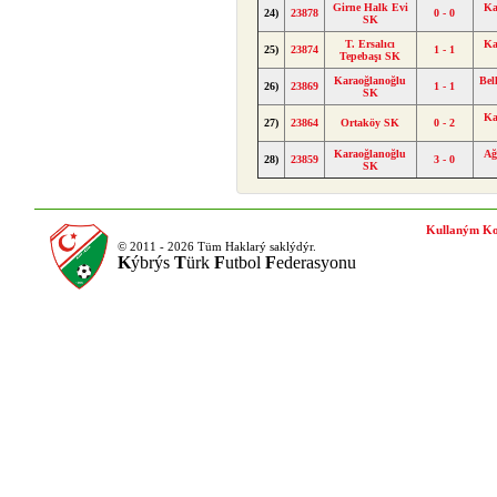
Girne Halk Evi
Ka
24)
23878
0 - 0
SK
T. Ersalıcı
Ka
25)
23874
1 - 1
Tepebaşı SK
Karaoğlanoğlu
Bel
26)
23869
1 - 1
SK
Ka
27)
23864
Ortaköy SK
0 - 2
Karaoğlanoğlu
Ağ
28)
23859
3 - 0
SK
Kullaným Ko
© 2011 - 2026 Tüm Haklarý saklýdýr.
K
ýbrýs
T
ürk
F
utbol
F
ederasyonu