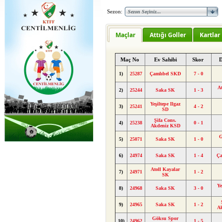
Sezon:
Maçlar
Attığı Goller
Kartlar
Maç No
Ev Sahibi
Skor
D
1)
25287
Çamlıbel SKD
7 - 0
At
2)
25244
Saka SK
1 - 3
Yeşiltepe Ilgaz
3)
25241
4 - 2
SD
Şifa Cons.
4)
25238
0 - 1
Akdeniz KSD
G
5)
25071
Saka SK
1 - 0
6)
24974
Saka SK
1 - 4
Ça
Atoll Kayalar
7)
24971
1 - 2
SK
Ye
8)
24968
Saka SK
3 - 0
9)
24965
Saka SK
1 - 2
A
Göksu Spor
10)
24962
1 - 5