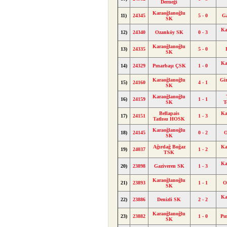
Derneği
Karaoğlanoğlu
11)
24345
5 - 0
G
SK
Ka
12)
24340
Ozanköy SK
0 - 3
Karaoğlanoğlu
13)
24335
5 - 0
SK
Ka
14)
24329
Pınarbaşı ÇSK
1 - 0
Karaoğlanoğlu
Gi
15)
24160
4 - 1
SK
Karaoğlanoğlu
16)
24159
1 - 1
SK
T
Bellapais
Ka
17)
24151
1 - 3
Tatlısu HOSK
Karaoğlanoğlu
18)
24145
0 - 2
O
SK
Ağırdağ Boğaz
Ka
19)
24037
1 - 2
TSK
Ka
20)
23898
Gaziveren SK
1 - 3
Karaoğlanoğlu
21)
23893
1 - 1
O
SK
Ka
22)
23886
Denizli SK
2 - 2
Karaoğlanoğlu
23)
23882
1 - 0
Pı
SK