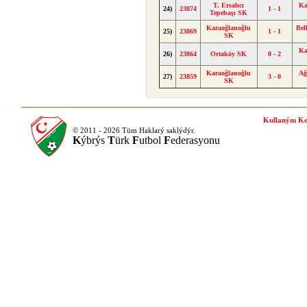
T. Ersalıcı
Ka
24)
23874
1 - 1
Tepebaşı SK
Karaoğlanoğlu
Bel
25)
23869
1 - 1
SK
Ka
26)
23864
Ortaköy SK
0 - 2
Karaoğlanoğlu
Ağ
27)
23859
3 - 0
SK
Kullaným Ko
© 2011 - 2026 Tüm Haklarý saklýdýr.
K
ýbrýs
T
ürk
F
utbol
F
ederasyonu