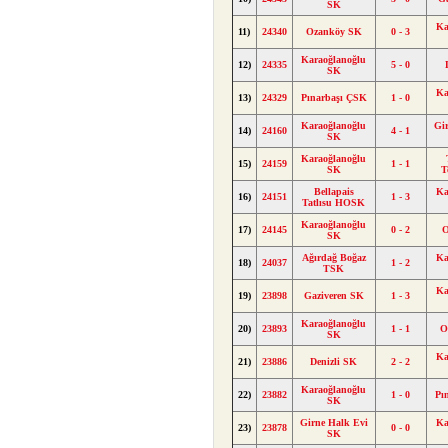
SK
Ka
11)
24340
Ozanköy SK
0 - 3
Karaoğlanoğlu
12)
24335
5 - 0
SK
Ka
13)
24329
Pınarbaşı ÇSK
1 - 0
Karaoğlanoğlu
Gi
14)
24160
4 - 1
SK
Karaoğlanoğlu
15)
24159
1 - 1
SK
T
Bellapais
Ka
16)
24151
1 - 3
Tatlısu HOSK
Karaoğlanoğlu
17)
24145
0 - 2
O
SK
Ağırdağ Boğaz
Ka
18)
24037
1 - 2
TSK
Ka
19)
23898
Gaziveren SK
1 - 3
Karaoğlanoğlu
20)
23893
1 - 1
O
SK
Ka
21)
23886
Denizli SK
2 - 2
Karaoğlanoğlu
22)
23882
1 - 0
Pı
SK
Girne Halk Evi
Ka
23)
23878
0 - 0
SK