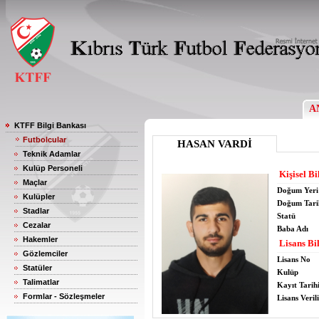
A
KTFF Bilgi Bankası
Futbolcular
HASAN VARDİ
Teknik Adamlar
Kulüp Personeli
Kişisel Bi
Maçlar
Doğum Yeri
Kulüpler
Doğum Tari
Stadlar
Statü
Cezalar
Baba Adı
Hakemler
Lisans Bil
Gözlemciler
Lisans No
Statüler
Kulüp
Talimatlar
Kayıt Tarih
Formlar - Sözleşmeler
Lisans Verili