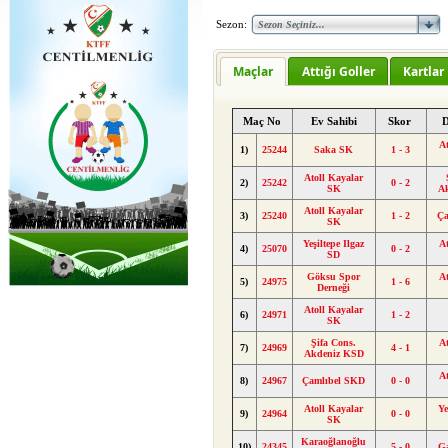
Sezon:
Maçlar
Attığı Goller
Kartlar
Maç No
Ev Sahibi
Skor
D
At
1)
25244
Saka SK
1 - 3
Atoll Kayalar
2)
25242
0 - 2
SK
A
Atoll Kayalar
3)
25240
1 - 2
Ça
SK
Yeşiltepe Ilgaz
At
4)
25070
0 - 2
SD
Göksu Spor
At
5)
24975
1 - 6
Derneği
Atoll Kayalar
6)
24971
1 - 2
SK
Şifa Cons.
At
7)
24969
4 - 1
Akdeniz KSD
At
8)
24967
Çamlıbel SKD
0 - 0
Atoll Kayalar
Ye
9)
24964
0 - 0
SK
Karaoğlanoğlu
10)
24345
5 - 0
G