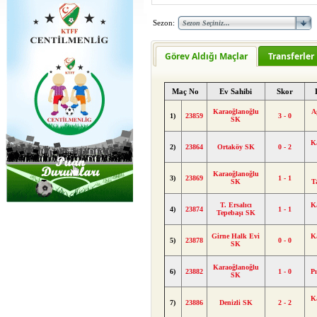
Sezon:
Görev Aldığı Maçlar
Transferler
Maç No
Ev Sahibi
Skor
Karaoğlanoğlu
A
1)
23859
3 - 0
SK
K
2)
23864
Ortaköy SK
0 - 2
Karaoğlanoğlu
3)
23869
1 - 1
SK
T
T. Ersalıcı
K
4)
23874
1 - 1
Tepebaşı SK
Girne Halk Evi
K
5)
23878
0 - 0
SK
Karaoğlanoğlu
6)
23882
1 - 0
P
SK
K
7)
23886
Denizli SK
2 - 2