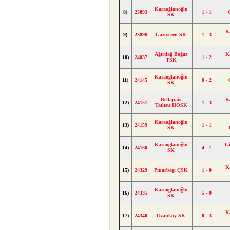
Karaoğlanoğlu
8)
23893
1 - 1
SK
K
9)
23898
Gaziveren SK
1 - 3
Ağırdağ Boğaz
K
10)
24037
1 - 2
TSK
Karaoğlanoğlu
11)
24145
0 - 2
SK
Bellapais
K
12)
24151
1 - 3
Tatlısu HOSK
Karaoğlanoğlu
13)
24159
1 - 1
SK
Karaoğlanoğlu
Gi
14)
24160
4 - 1
SK
K
15)
24329
Pınarbaşı ÇSK
1 - 0
Karaoğlanoğlu
16)
24335
5 - 0
SK
K
17)
24340
Ozanköy SK
0 - 3