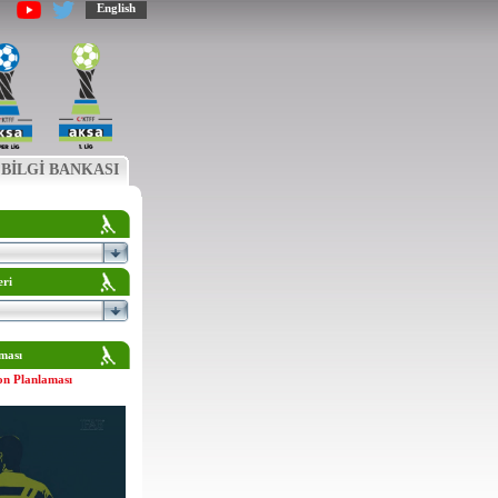
English
BİLGİ BANKASI
eri
ması
on Planlaması