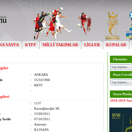
NA SAYFA
KTFF
MİLLİ TAKIMLAR
LİGLER
KUPALAR
Fikstürler
lgiler
:
ANKARA
Puan Cetvell
hi
:
15/10/1966
:
KKTC
:
Sezon Planla
gileri
2018-2019 Sez
:
1137
:
Karaoğlanoğlu SK
i
:
15/09/2011
ş Tarihi
:
07/10/2011
:
Antrenör
:
B LİSANS