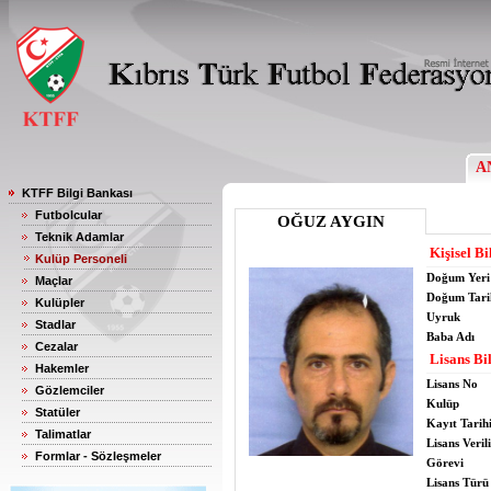
A
KTFF Bilgi Bankası
Futbolcular
OĞUZ AYGIN
Teknik Adamlar
Kişisel Bi
Kulüp Personeli
Doğum Yeri
Maçlar
Doğum Tari
Kulüpler
Uyruk
Stadlar
Baba Adı
Cezalar
Lisans Bil
Hakemler
Lisans No
Gözlemciler
Kulüp
Statüler
Kayıt Tarih
Talimatlar
Lisans Verili
Formlar - Sözleşmeler
Görevi
Lisans Türü