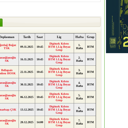
Deplasman
Tarih
Saat
Lig
Hafta
Grup
Digiturk Kıbrıs
ğırdağ Boğaz
1.
09.11.2025
10:45
BTM 1.Lig Beyaz
BTM
TSK
Hafta
Grup
Digiturk Kıbrıs
araoğlanoğlu
2.
16.11.2025
10:45
BTM 1.Lig Beyaz
BTM
SK
Hafta
Grup
Digiturk Kıbrıs
Bellapais
3.
22.11.2025
10:45
BTM 1.Lig Beyaz
BTM
atlısu HOSK
Hafta
Grup
Digiturk Kıbrıs
araoğlanoğlu
4.
30.11.2025
10:45
BTM 1.Lig Beyaz
BTM
SK
Hafta
Grup
Digiturk Kıbrıs
araoğlanoğlu
5.
06.12.2025
10:45
BTM 1.Lig Beyaz
BTM
SK
Hafta
Grup
Digiturk Kıbrıs
6.
ınarbaşı ÇSK
13.12.2025
10:45
BTM 1.Lig Beyaz
BTM
Hafta
Grup
Digiturk Kıbrıs
araoğlanoğlu
7.
20.12.2025
14:00
BTM 1.Lig Beyaz
BTM
SK
Hafta
Grup