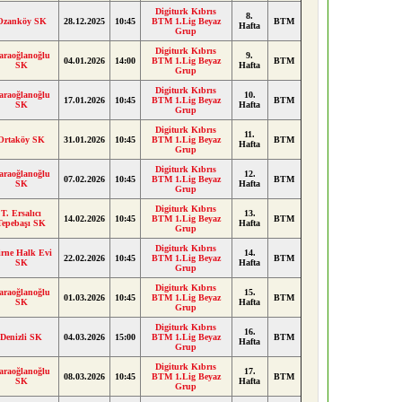
Digiturk Kıbrıs
8.
Ozanköy SK
28.12.2025
10:45
BTM 1.Lig Beyaz
BTM
Hafta
Grup
Digiturk Kıbrıs
araoğlanoğlu
9.
04.01.2026
14:00
BTM 1.Lig Beyaz
BTM
SK
Hafta
Grup
Digiturk Kıbrıs
araoğlanoğlu
10.
17.01.2026
10:45
BTM 1.Lig Beyaz
BTM
SK
Hafta
Grup
Digiturk Kıbrıs
11.
Ortaköy SK
31.01.2026
10:45
BTM 1.Lig Beyaz
BTM
Hafta
Grup
Digiturk Kıbrıs
araoğlanoğlu
12.
07.02.2026
10:45
BTM 1.Lig Beyaz
BTM
SK
Hafta
Grup
Digiturk Kıbrıs
T. Ersalıcı
13.
14.02.2026
10:45
BTM 1.Lig Beyaz
BTM
Tepebaşı SK
Hafta
Grup
Digiturk Kıbrıs
rne Halk Evi
14.
22.02.2026
10:45
BTM 1.Lig Beyaz
BTM
SK
Hafta
Grup
Digiturk Kıbrıs
araoğlanoğlu
15.
01.03.2026
10:45
BTM 1.Lig Beyaz
BTM
SK
Hafta
Grup
Digiturk Kıbrıs
16.
Denizli SK
04.03.2026
15:00
BTM 1.Lig Beyaz
BTM
Hafta
Grup
Digiturk Kıbrıs
araoğlanoğlu
17.
08.03.2026
10:45
BTM 1.Lig Beyaz
BTM
SK
Hafta
Grup