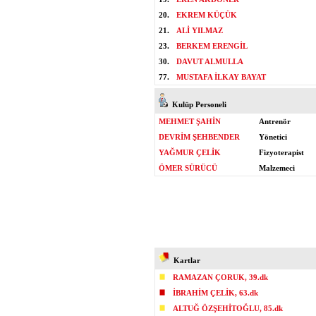
20.
EKREM KÜÇÜK
21.
ALİ YILMAZ
23.
BERKEM ERENGİL
30.
DAVUT ALMULLA
77.
MUSTAFA İLKAY BAYAT
Kulüp Personeli
MEHMET ŞAHİN
Antrenör
DEVRİM ŞEHBENDER
Yönetici
YAĞMUR ÇELİK
Fizyoterapist
ÖMER SÜRÜCÜ
Malzemeci
Kartlar
RAMAZAN ÇORUK, 39.dk
İBRAHİM ÇELİK, 63.dk
ALTUĞ ÖZŞEHİTOĞLU, 85.dk