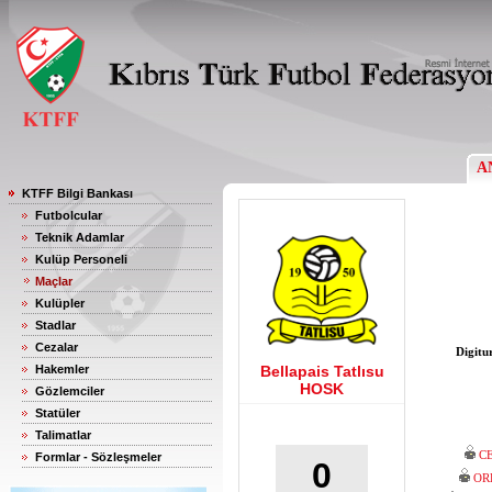
A
KTFF Bilgi Bankası
Futbolcular
Teknik Adamlar
Kulüp Personeli
Maçlar
Kulüpler
Stadlar
Cezalar
Digitu
Hakemler
Bellapais Tatlısu
HOSK
Gözlemciler
Statüler
Talimatlar
C
Formlar - Sözleşmeler
0
OR