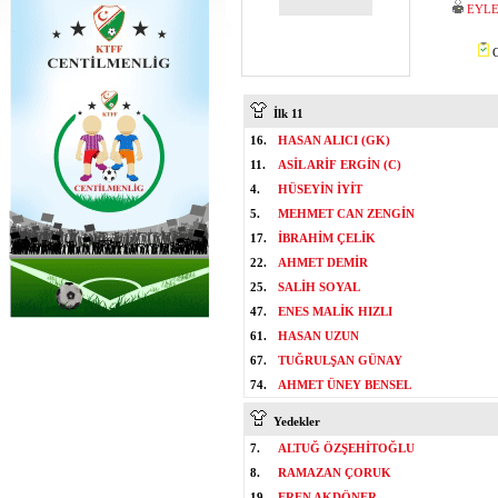
EYLE
C
İlk 11
16.
HASAN ALICI (GK)
11.
ASİL ARİF ERGİN (C)
4.
HÜSEYİN İYİT
5.
MEHMET CAN ZENGİN
17.
İBRAHİM ÇELİK
22.
AHMET DEMİR
25.
SALİH SOYAL
47.
ENES MALİK HIZLI
61.
HASAN UZUN
67.
TUĞRULŞAN GÜNAY
74.
AHMET ÜNEY BENSEL
Yedekler
7.
ALTUĞ ÖZŞEHİTOĞLU
8.
RAMAZAN ÇORUK
19.
EREN AKDÖNER