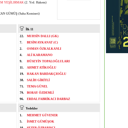
M YEŞİLIRMAK
(2. Yrd. Hakem)
AN GÜMÜŞ (Saha Komiseri)
İlk 11
22.
MUHSİN DALLI (GK)
7.
BESİM AYKANAT (C)
2.
OSMAN ÖZKALKANLI
4.
ALİ KARAMANO
9.
HÜSEYİN TOPALOĞLULARI
11.
AHMET ATİKOĞLU
19.
HAKAN BARDAKÇIOĞLU
38.
SALİH GİRİTLİ
71.
TEMA GÜNEL
79.
BORAY ÖZDEMLİ
96.
ERDAL FABRİKACI DARBAZ
Yedekler
1.
MEHMET GÜVENER
5.
İSMET GÜMÜŞOK
10.
SEZER ÖZBARIŞCI