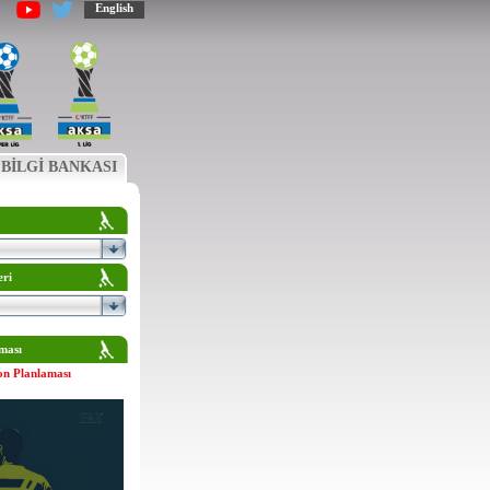
English
BİLGİ BANKASI
eri
ması
on Planlaması