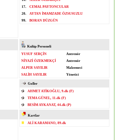
17.
CEMAL PAYTONCULAR
20.
AYTAN İMAMZADE ÖZSUSUZLU
99.
BORAN DÜZGÜN
Kulüp Personeli
YUSUF SERÇİN
Antrenör
NİYAZİ ÖZEKMEKÇİ
Antrenör
ALPER SAYILIR
Malzemeci
SALİH SAYILIR
Yönetici
Goller
AHMET ATİKOĞLU, 9.dk (F)
TEMA GÜNEL, 11.dk (F)
BESİM AYKANAT, 44.dk (P)
Kartlar
ALİ KARAMANO, 89.dk