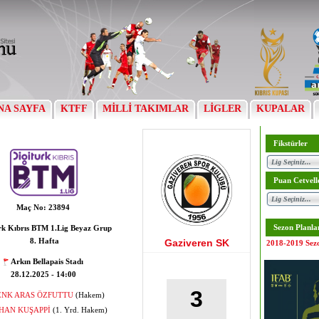
NA SAYFA
KTFF
MİLLİ TAKIMLAR
LİGLER
KUPALAR
Fikstürler
Puan Cetvell
Maç No:
23894
Sezon Planla
rk Kıbrıs BTM 1.Lig Beyaz Grup
8. Hafta
Gaziveren SK
2018-2019 Sez
Arkın Bellapais Stadı
28.12.2025 - 14:00
3
ENK ARAS ÖZFUTTU
(Hakem)
HAN KUŞAPPİ
(1. Yrd. Hakem)