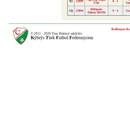
11)
23899
6 - 1
TSK
Ta
Bellapais
12)
23894
0 - 3
Ga
Tatlısu HOSK
Kullaným Ko
© 2011 - 2026 Tüm Haklarý saklýdýr.
K
ýbrýs
T
ürk
F
utbol
F
ederasyonu