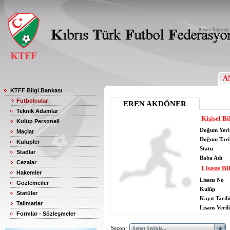
A
KTFF Bilgi Bankası
Futbolcular
EREN AKDÖNER
Teknik Adamlar
Kişisel Bi
Kulüp Personeli
Doğum Yeri
Maçlar
Doğum Tari
Kulüpler
Statü
Stadlar
Baba Adı
Cezalar
Lisans Bil
Hakemler
Lisans No
Gözlemciler
Kulüp
Statüler
Kayıt Tarih
Talimatlar
Lisans Verili
Formlar - Sözleşmeler
Sezon: