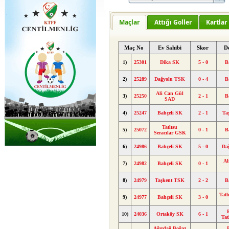
Maçlar
Attığı Goller
Kartlar
Maç No
Ev Sahibi
Skor
D
1)
25301
Dika SK
5 - 0
B
2)
25289
Dağyolu TSK
0 - 4
B
Ali Can Gül
3)
25250
2 - 1
B
SAD
4)
25247
Bahçeli SK
2 - 1
Ta
Tatlısu
5)
25072
0 - 1
B
Seracılar GSK
6)
24986
Bahçeli SK
5 - 0
Da
Al
7)
24982
Bahçeli SK
0 - 1
8)
24979
Taşkent TSK
2 - 2
B
Tatl
9)
24977
Bahçeli SK
3 - 0
10)
24036
Ortaköy SK
6 - 1
Ta
Ağırdağ Boğaz