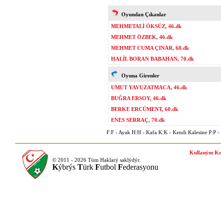
Oyundan Çıkanlar
MEHMETALİ ÖKSÜZ, 46.dk
MEHMET ÖZBEK, 46.dk
MEHMET CUMA ÇINAR, 60.dk
HALİL BORAN BABAHAN, 70.dk
Oyuna Girenler
UMUT YAVUZATMACA, 46.dk
BUĞRA ERSOY, 46.dk
BERKE ERCÜMENT, 60.dk
ENES SERRAÇ, 70.dk
F:F - Ayak H:H - Kafa K:K - Kendi Kalesine P:P - P
Kullaným Ko
© 2011 - 2026 Tüm Haklarý saklýdýr.
K
ýbrýs
T
ürk
F
utbol
F
ederasyonu