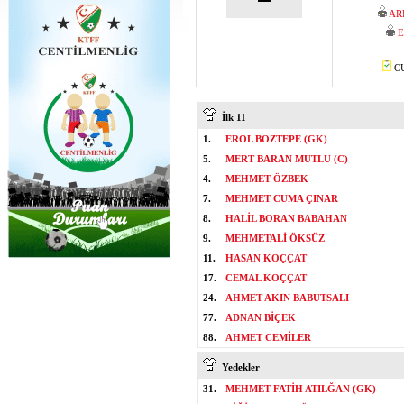
AR
E
CU
İlk 11
1.
EROL BOZTEPE (GK)
5.
MERT BARAN MUTLU (C)
4.
MEHMET ÖZBEK
7.
MEHMET CUMA ÇINAR
8.
HALİL BORAN BABAHAN
9.
MEHMETALİ ÖKSÜZ
11.
HASAN KOÇÇAT
17.
CEMAL KOÇÇAT
24.
AHMET AKIN BABUTSALI
77.
ADNAN BİÇEK
88.
AHMET CEMİLER
Yedekler
31.
MEHMET FATİH ATILĞAN (GK)