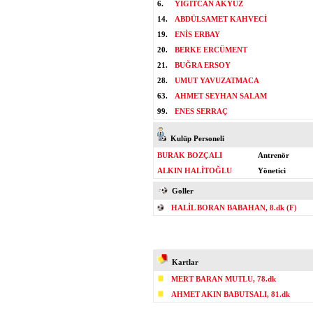
6.
YİĞİTCAN AKYÜZ
14.
ABDÜLSAMET KAHVECİ
19.
ENİS ERBAY
20.
BERKE ERCÜMENT
21.
BUĞRA ERSOY
28.
UMUT YAVUZATMACA
63.
AHMET SEYHAN SALAM
99.
ENES SERRAÇ
Kulüp Personeli
BURAK BOZÇALI
Antrenör
ALKIN HALİTOĞLU
Yönetici
Goller
HALİL BORAN BABAHAN, 8.dk (F)
Kartlar
MERT BARAN MUTLU, 78.dk
AHMET AKIN BABUTSALI, 81.dk