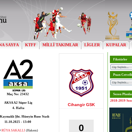
NA SAYFA
KTFF
MİLLİ TAKIMLAR
LİGLER
KUPALAR
Fikstürler
Puan Cetvell
Maç No:
23432
Sezon Planla
2018-2019 Sez
AKSA A2 Süper Lig
Cihangir GSK
4. Hafta
Kaymaklı Şht. Hüseyin Ruso Stadı
11.10.2025 - 13:00
0
RÜYA SAKALLI
(Hakem)