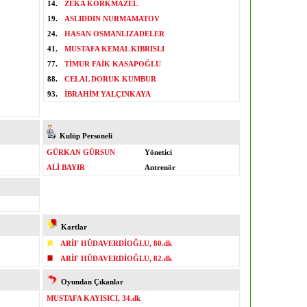
14.
ZEKA KORKMAZEL
19.
ASLIDDIN NURMAMATOV
24.
HASAN OSMANLIZADELER
41.
MUSTAFA KEMAL KIBRISLI
77.
TİMUR FAİK KASAPOĞLU
88.
CELAL DORUK KUMBUR
93.
İBRAHİM YALÇINKAYA
Kulüp Personeli
GÜRKAN GÜRSUN
Yönetici
ALİ BAYIR
Antrenör
Kartlar
ARİF HÜDAVERDİOĞLU, 80.dk
ARİF HÜDAVERDİOĞLU, 82.dk
Oyundan Çıkanlar
MUSTAFA KAYISICI, 34.dk