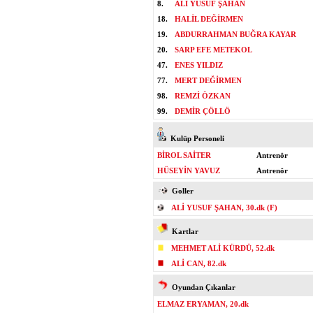
8.
ALİ YUSUF ŞAHAN
18.
HALİL DEĞİRMEN
19.
ABDURRAHMAN BUĞRA KAYAR
20.
SARP EFE METEKOL
47.
ENES YILDIZ
77.
MERT DEĞİRMEN
98.
REMZİ ÖZKAN
99.
DEMİR ÇÖLLÖ
Kulüp Personeli
BİROL SAİTER
Antrenör
HÜSEYİN YAVUZ
Antrenör
Goller
ALİ YUSUF ŞAHAN, 30.dk (F)
Kartlar
MEHMET ALİ KÜRDÜ, 52.dk
ALİ CAN, 82.dk
Oyundan Çıkanlar
ELMAZ ERYAMAN, 20.dk