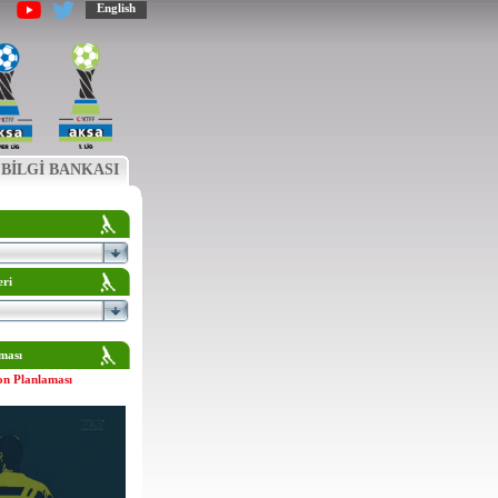
English
BİLGİ BANKASI
eri
ması
on Planlaması