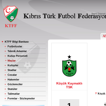
A
KTFF Bilgi Bankası
Futbolcular
Teknik Adamlar
Kulüp Personeli
Maçlar
Kulüpler
Stadlar
Cezalar
Hakemler
Küçük Kaymaklı
Gözlemciler
TSK
Statüler
Küçük 
Talimatlar
Formlar - Sözleşmeler
1