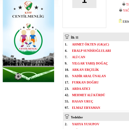
T
YA
ERSO
İlk 11
1.
AHMET ÖKTEN (GK)(C)
4.
ERALP SUNİSİOĞLULARI
7.
ALİ CAN
9.
YILGAR YARIŞ DOĞAÇ
10.
ARKAN ERÇELİK
11.
NADİR ARAL ÜNALAN
17.
FURKAN DOĞRU
23.
ARDA ATICI
42.
MEHMET ALİ KÜRDÜ
55.
HASAN URUÇ
97.
ELMAZ ERYAMAN
Yedekler
2.
YAHYA YUSUPOV