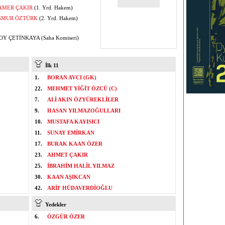
AMER ÇAKIR
(1. Yrd. Hakem)
ĞMUR ÖZTÜRK
(2. Yrd. Hakem)
Y ÇETİNKAYA (Saha Komiseri)
İlk 11
1.
BORAN AVCI (GK)
22.
MEHMET YİĞİT ÖZCÜ (C)
7.
ALİ AKIN ÖZYÜREKLİLER
9.
HASAN YILMAZOĞULLARI
10.
MUSTAFA KAYISICI
11.
SUNAY EMİRKAN
17.
BURAK KAAN ÖZER
23.
AHMET ÇAKIR
25.
İBRAHİM HALİL YILMAZ
30.
KAAN AŞIKCAN
42.
ARİF HÜDAVERDİOĞLU
Yedekler
6.
ÖZGÜR ÖZER