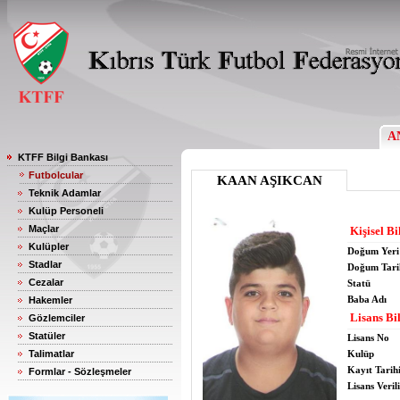
A
KTFF Bilgi Bankası
Futbolcular
KAAN AŞIKCAN
Teknik Adamlar
Kulüp Personeli
Maçlar
Kişisel Bi
Kulüpler
Doğum Yeri
Stadlar
Doğum Tari
Cezalar
Statü
Baba Adı
Hakemler
Lisans Bil
Gözlemciler
Statüler
Lisans No
Talimatlar
Kulüp
Kayıt Tarih
Formlar - Sözleşmeler
Lisans Verili