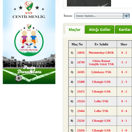
Sezon:
Maçlar
Attığı Goller
Kartlar
Maç No
Ev Sahibi
Skor
1)
24816
Mormenekşe GBSK
0 - 2
China Bazaar
2)
24799
3 - 1
Gençlik Gücü TSK
3)
24185
Çetinkaya TSK
0 - 3
4)
23488
Cihangir GSK
2 - 3
5)
23472
Cihangir GSK
0 - 2
6)
23224
Lefke TSK
0 - 1
7)
23464
Lefke TSK
0 - 4
8)
23216
Cihangir GSK
4 - 1
9)
23456
Cihangir GSK
1 - 0