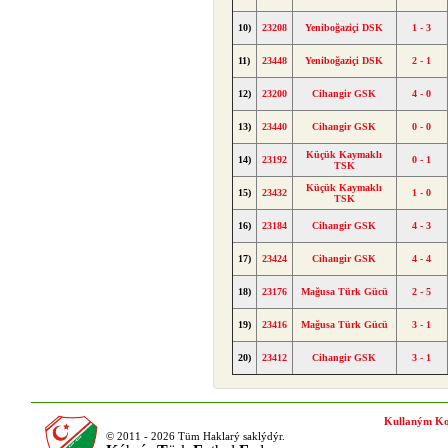
10)
23208
Yeniboğaziçi DSK
1 - 3
11)
23448
Yeniboğaziçi DSK
2 - 1
12)
23200
Cihangir GSK
4 - 0
13)
23440
Cihangir GSK
0 - 0
Küçük Kaymaklı
14)
23192
0 - 1
TSK
Küçük Kaymaklı
15)
23432
1 - 0
TSK
16)
23184
Cihangir GSK
4 - 3
17)
23424
Cihangir GSK
4 - 4
18)
23176
Mağusa Türk Gücü
2 - 5
19)
23416
Mağusa Türk Gücü
3 - 1
20)
23412
Cihangir GSK
3 - 1
Kullaným Ko
© 2011 - 2026 Tüm Haklarý saklýdýr.