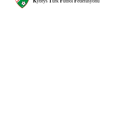
K
ýbrýs
T
ürk
F
utbol
F
ederasyonu