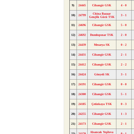
9)
24445
Cihangir GSK
4 - 0
China Bazaar
10)
24799
3 - 1
Gençlik Gücü TSK
11)
24696
Cihangir GSK
5 - 0
12)
24692
Dumlupınar TSK
2 - 0
13)
24439
Mesarya SK
0 - 2
14)
24431
Cihangir GSK
2 - 1
15)
24412
Cihangir GSK
2 - 2
16)
24424
Gönyeli SK
3 - 1
17)
24191
Cihangir GSK
0 - 0
18)
24300
Cihangir GSK
5 - 1
19)
24185
Çetinkaya TSK
0 - 3
20)
24255
Cihangir GSK
1 - 3
21)
24173
Cihangir GSK
2 - 1
Alsancak Yeşilova
22)
24170
0 - 1