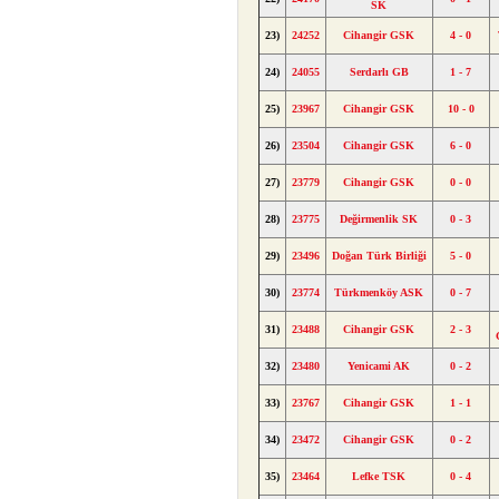
SK
23)
24252
Cihangir GSK
4 - 0
24)
24055
Serdarlı GB
1 - 7
25)
23967
Cihangir GSK
10 - 0
26)
23504
Cihangir GSK
6 - 0
27)
23779
Cihangir GSK
0 - 0
28)
23775
Değirmenlik SK
0 - 3
29)
23496
Doğan Türk Birliği
5 - 0
30)
23774
Türkmenköy ASK
0 - 7
31)
23488
Cihangir GSK
2 - 3
32)
23480
Yenicami AK
0 - 2
33)
23767
Cihangir GSK
1 - 1
34)
23472
Cihangir GSK
0 - 2
35)
23464
Lefke TSK
0 - 4