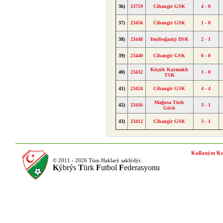
36)
23759
Cihangir GSK
4 - 0
37)
23456
Cihangir GSK
1 - 0
38)
23448
Yeniboğaziçi DSK
2 - 1
39)
23440
Cihangir GSK
0 - 0
Küçük Kaymaklı
40)
23432
1 - 0
TSK
41)
23424
Cihangir GSK
4 - 4
Mağusa Türk
42)
23416
3 - 1
Gücü
43)
23412
Cihangir GSK
3 - 1
Kullaným Ko
© 2011 - 2026 Tüm Haklarý saklýdýr.
K
ýbrýs
T
ürk
F
utbol
F
ederasyonu