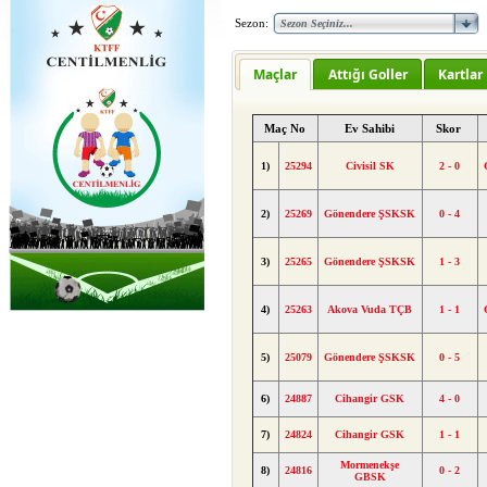
Sezon:
Maçlar
Attığı Goller
Kartlar
Maç No
Ev Sahibi
Skor
1)
25294
Civisil SK
2 - 0
2)
25269
Gönendere ŞSKSK
0 - 4
3)
25265
Gönendere ŞSKSK
1 - 3
4)
25263
Akova Vuda TÇB
1 - 1
5)
25079
Gönendere ŞSKSK
0 - 5
6)
24887
Cihangir GSK
4 - 0
7)
24824
Cihangir GSK
1 - 1
Mormenekşe
8)
24816
0 - 2
GBSK