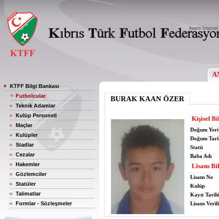
A
KTFF Bilgi Bankası
Futbolcular
BURAK KAAN ÖZER
Teknik Adamlar
Kulüp Personeli
Kişisel Bi
Maçlar
Doğum Yeri
Kulüpler
Doğum Tari
Stadlar
Statü
Cezalar
Baba Adı
Hakemler
Lisans Bil
Gözlemciler
Lisans No
Statüler
Kulüp
Talimatlar
Kayıt Tarih
Formlar - Sözleşmeler
Lisans Verili