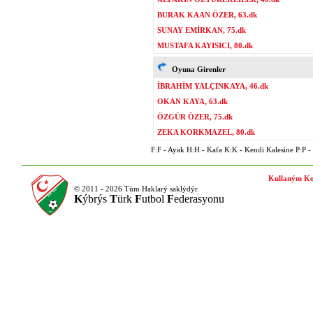
BURAK KAAN ÖZER, 63.dk
SUNAY EMİRKAN, 75.dk
MUSTAFA KAYISICI, 80.dk
Oyuna Girenler
İBRAHİM YALÇINKAYA, 46.dk
OKAN KAYA, 63.dk
ÖZGÜR ÖZER, 75.dk
ZEKA KORKMAZEL, 80.dk
F:F - Ayak H:H - Kafa K:K - Kendi Kalesine P:P - P
Kullaným Ko
© 2011 - 2026 Tüm Haklarý saklýdýr.
K
ýbrýs
T
ürk
F
utbol
F
ederasyonu