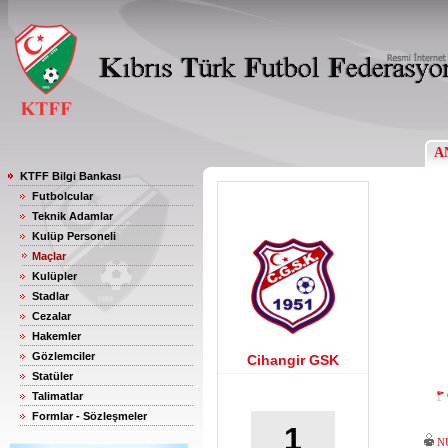
A
KTFF Bilgi Bankası
Futbolcular
Teknik Adamlar
Kulüp Personeli
Maçlar
Kulüpler
Stadlar
Cezalar
Hakemler
Gözlemciler
Cihangir GSK
Statüler
Talimatlar
Formlar - Sözleşmeler
1
N