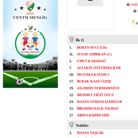
SİB
A
İlk 11
1.
BORAN AVCI (GK)
11.
SUNAY EMİRKAN (C)
2.
UMUT KARADAĞ
7.
ALİ AKIN ÖZYÜREKLİLER
10.
MUSTAFA KAYISICI
17.
BURAK KAAN ÖZER
19.
ASLIDDIN NURMAMATOV
22.
MEHMET YİĞİT ÖZCÜ
24.
HASAN OSMANLIZADELER
25.
İBRAHİM HALİL YILMAZ
27.
ABDULRAHİM EDİS
Yedekler
3.
HASAN YAŞLAR