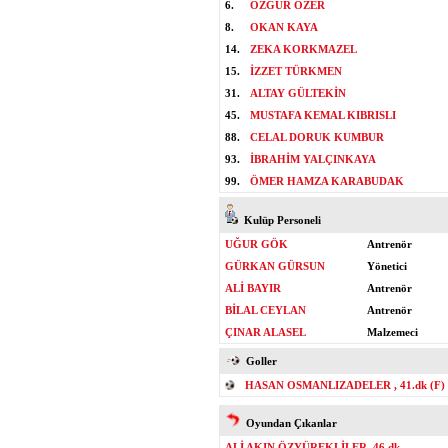
6.
ÖZGÜR ÖZER
8.
OKAN KAYA
14.
ZEKA KORKMAZEL
15.
İZZET TÜRKMEN
31.
ALTAY GÜLTEKİN
45.
MUSTAFA KEMAL KIBRISLI
88.
CELAL DORUK KUMBUR
93.
İBRAHİM YALÇINKAYA
99.
ÖMER HAMZA KARABUDAK
Kulüp Personeli
UĞUR GÖK
Antrenör
GÜRKAN GÜRSUN
Yönetici
ALİ BAYIR
Antrenör
BİLAL CEYLAN
Antrenör
ÇINAR ALASEL
Malzemeci
Goller
HASAN OSMANLIZADELER , 41.dk (F)
Oyundan Çıkanlar
ALİ AKIN ÖZYÜREKLİLER, 46.dk