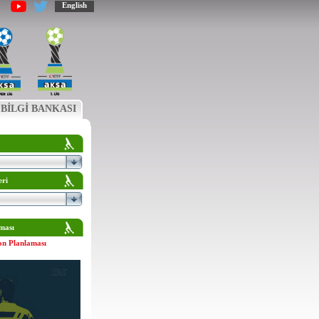
English
BİLGİ BANKASI
eri
ması
on Planlaması