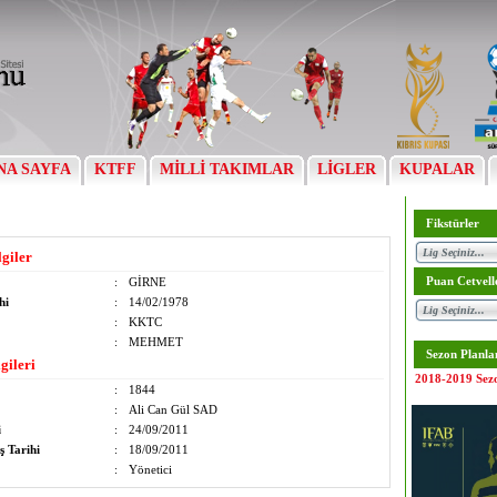
NA SAYFA
KTFF
MİLLİ TAKIMLAR
LİGLER
KUPALAR
Fikstürler
lgiler
Puan Cetvell
:
GİRNE
hi
:
14/02/1978
:
KKTC
:
MEHMET
Sezon Planla
gileri
2018-2019 Sez
:
1844
:
Ali Can Gül SAD
i
:
24/09/2011
ş Tarihi
:
18/09/2011
:
Yönetici