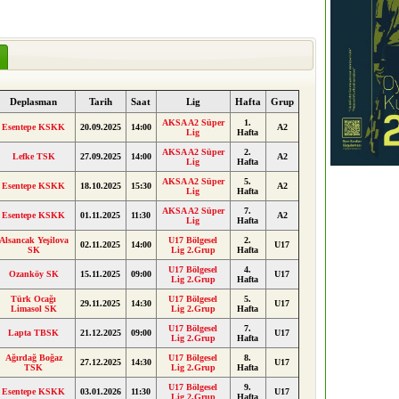
Deplasman
Tarih
Saat
Lig
Hafta
Grup
AKSA A2 Süper
1.
Esentepe KSKK
20.09.2025
14:00
A2
Lig
Hafta
AKSA A2 Süper
2.
Lefke TSK
27.09.2025
14:00
A2
Lig
Hafta
AKSA A2 Süper
5.
Esentepe KSKK
18.10.2025
15:30
A2
Lig
Hafta
AKSA A2 Süper
7.
Esentepe KSKK
01.11.2025
11:30
A2
Lig
Hafta
Alsancak Yeşilova
U17 Bölgesel
2.
02.11.2025
14:00
U17
SK
Lig 2.Grup
Hafta
U17 Bölgesel
4.
Ozanköy SK
15.11.2025
09:00
U17
Lig 2.Grup
Hafta
Türk Ocağı
U17 Bölgesel
5.
29.11.2025
14:30
U17
Limasol SK
Lig 2.Grup
Hafta
U17 Bölgesel
7.
Lapta TBSK
21.12.2025
09:00
U17
Lig 2.Grup
Hafta
Ağırdağ Boğaz
U17 Bölgesel
8.
27.12.2025
14:30
U17
TSK
Lig 2.Grup
Hafta
U17 Bölgesel
9.
Esentepe KSKK
03.01.2026
11:30
U17
Lig 2.Grup
Hafta