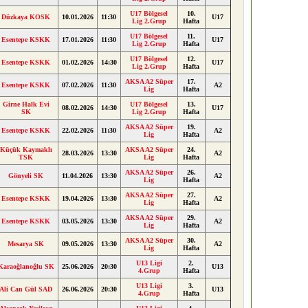
U17 Bölgesel
10.
Düzkaya KOSK
10.01.2026
11:30
U17
Lig 2.Grup
Hafta
U17 Bölgesel
11.
Esentepe KSKK
17.01.2026
11:30
U17
Lig 2.Grup
Hafta
U17 Bölgesel
12.
Esentepe KSKK
01.02.2026
14:30
U17
Lig 2.Grup
Hafta
AKSA A2 Süper
17.
Esentepe KSKK
07.02.2026
11:30
A2
Lig
Hafta
Girne Halk Evi
U17 Bölgesel
13.
08.02.2026
14:30
U17
SK
Lig 2.Grup
Hafta
AKSA A2 Süper
19.
Esentepe KSKK
22.02.2026
11:30
A2
Lig
Hafta
Küçük Kaymaklı
AKSA A2 Süper
24.
28.03.2026
13:30
A2
TSK
Lig
Hafta
AKSA A2 Süper
26.
Gönyeli SK
11.04.2026
13:30
A2
Lig
Hafta
AKSA A2 Süper
27.
Esentepe KSKK
19.04.2026
13:30
A2
Lig
Hafta
AKSA A2 Süper
29.
Esentepe KSKK
03.05.2026
13:30
A2
Lig
Hafta
AKSA A2 Süper
30.
Mesarya SK
09.05.2026
13:30
A2
Lig
Hafta
U13 Ligi
2.
Karaoğlanoğlu SK
25.06.2026
20:30
U13
4.Grup
Hafta
U13 Ligi
3.
Ali Can Gül SAD
26.06.2026
20:30
U13
4.Grup
Hafta