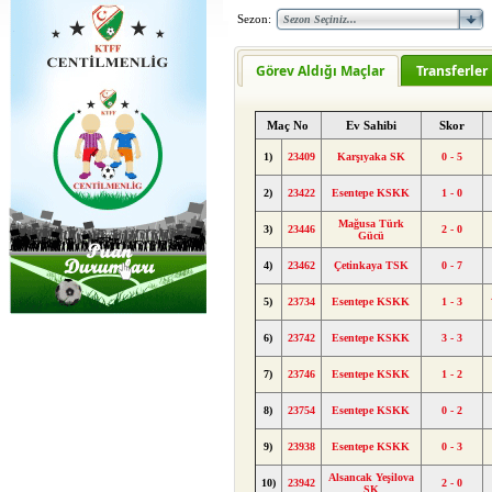
Sezon:
Görev Aldığı Maçlar
Transferler
Maç No
Ev Sahibi
Skor
1)
23409
Karşıyaka SK
0 - 5
2)
23422
Esentepe KSKK
1 - 0
Mağusa Türk
3)
23446
2 - 0
Gücü
4)
23462
Çetinkaya TSK
0 - 7
5)
23734
Esentepe KSKK
1 - 3
6)
23742
Esentepe KSKK
3 - 3
7)
23746
Esentepe KSKK
1 - 2
8)
23754
Esentepe KSKK
0 - 2
9)
23938
Esentepe KSKK
0 - 3
Alsancak Yeşilova
10)
23942
2 - 0
SK