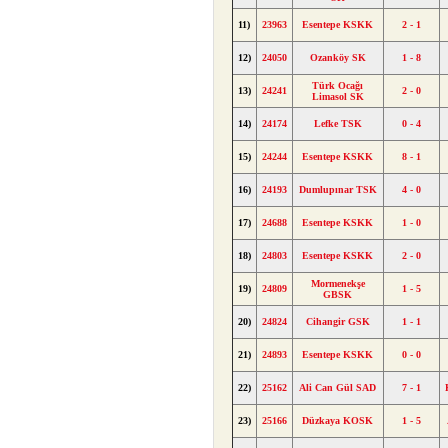
11)
23963
Esentepe KSKK
2 - 1
12)
24050
Ozanköy SK
1 - 8
Türk Ocağı
13)
24241
2 - 0
Limasol SK
14)
24174
Lefke TSK
0 - 4
15)
24244
Esentepe KSKK
8 - 1
16)
24193
Dumlupınar TSK
4 - 0
17)
24688
Esentepe KSKK
1 - 0
18)
24803
Esentepe KSKK
2 - 0
Mormenekşe
19)
24809
1 - 5
GBSK
20)
24824
Cihangir GSK
1 - 1
21)
24893
Esentepe KSKK
0 - 0
22)
25162
Ali Can Gül SAD
7 - 1
23)
25166
Düzkaya KOSK
1 - 5