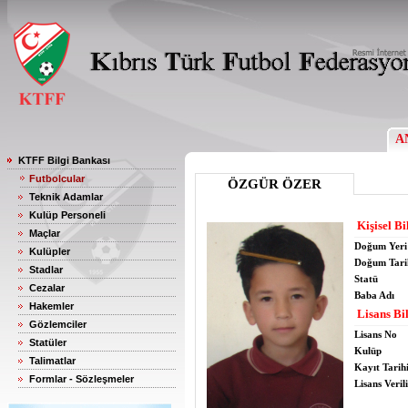
A
KTFF Bilgi Bankası
Futbolcular
ÖZGÜR ÖZER
Teknik Adamlar
Kulüp Personeli
Kişisel Bi
Maçlar
Doğum Yeri
Kulüpler
Doğum Tari
Stadlar
Statü
Cezalar
Baba Adı
Hakemler
Lisans Bil
Gözlemciler
Lisans No
Statüler
Kulüp
Talimatlar
Kayıt Tarih
Formlar - Sözleşmeler
Lisans Verili