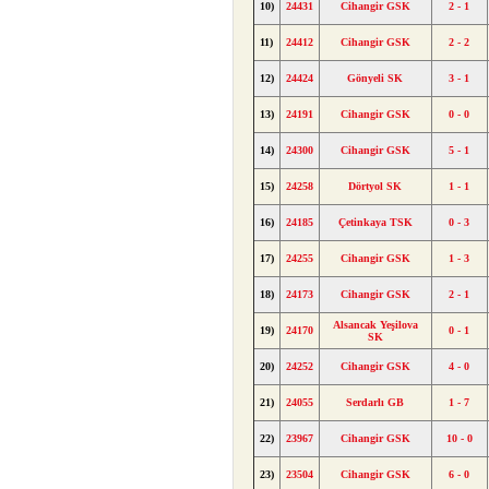
10)
24431
Cihangir GSK
2 - 1
11)
24412
Cihangir GSK
2 - 2
12)
24424
Gönyeli SK
3 - 1
13)
24191
Cihangir GSK
0 - 0
14)
24300
Cihangir GSK
5 - 1
15)
24258
Dörtyol SK
1 - 1
16)
24185
Çetinkaya TSK
0 - 3
17)
24255
Cihangir GSK
1 - 3
18)
24173
Cihangir GSK
2 - 1
Alsancak Yeşilova
19)
24170
0 - 1
SK
20)
24252
Cihangir GSK
4 - 0
21)
24055
Serdarlı GB
1 - 7
22)
23967
Cihangir GSK
10 - 0
23)
23504
Cihangir GSK
6 - 0