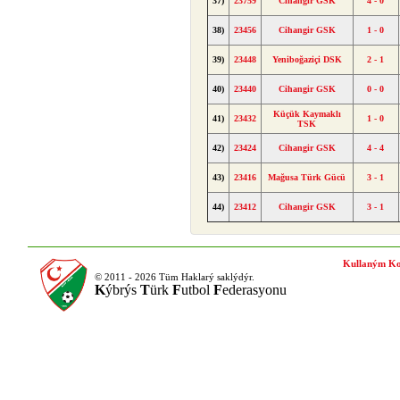
37)
23759
Cihangir GSK
4 - 0
38)
23456
Cihangir GSK
1 - 0
39)
23448
Yeniboğaziçi DSK
2 - 1
40)
23440
Cihangir GSK
0 - 0
Küçük Kaymaklı
41)
23432
1 - 0
TSK
42)
23424
Cihangir GSK
4 - 4
43)
23416
Mağusa Türk Gücü
3 - 1
44)
23412
Cihangir GSK
3 - 1
Kullaným Ko
© 2011 - 2026 Tüm Haklarý saklýdýr.
K
ýbrýs
T
ürk
F
utbol
F
ederasyonu