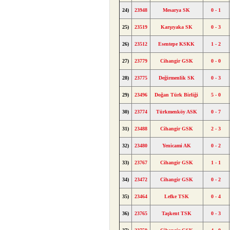
24)
23948
Mesarya SK
0 - 1
25)
23519
Karşıyaka SK
0 - 3
26)
23512
Esentepe KSKK
1 - 2
27)
23779
Cihangir GSK
0 - 0
28)
23775
Değirmenlik SK
0 - 3
29)
23496
Doğan Türk Birliği
5 - 0
30)
23774
Türkmenköy ASK
0 - 7
31)
23488
Cihangir GSK
2 - 3
32)
23480
Yenicami AK
0 - 2
33)
23767
Cihangir GSK
1 - 1
34)
23472
Cihangir GSK
0 - 2
35)
23464
Lefke TSK
0 - 4
36)
23765
Taşkent TSK
0 - 3