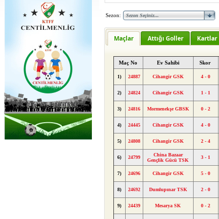
Sezon:
Maçlar
Attığı Goller
Kartlar
Maç No
Ev Sahibi
Skor
1)
24887
Cihangir GSK
4 - 0
2)
24824
Cihangir GSK
1 - 1
3)
24816
Mormenekşe GBSK
0 - 2
4)
24445
Cihangir GSK
4 - 0
5)
24808
Cihangir GSK
2 - 4
China Bazaar
6)
24799
3 - 1
Gençlik Gücü TSK
7)
24696
Cihangir GSK
5 - 0
8)
24692
Dumlupınar TSK
2 - 0
9)
24439
Mesarya SK
0 - 2