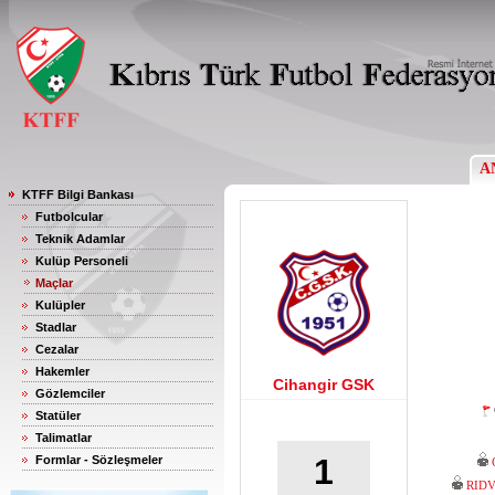
A
KTFF Bilgi Bankası
Futbolcular
Teknik Adamlar
Kulüp Personeli
Maçlar
Kulüpler
Stadlar
Cezalar
Hakemler
Cihangir GSK
Gözlemciler
Statüler
Talimatlar
1
Formlar - Sözleşmeler
RID