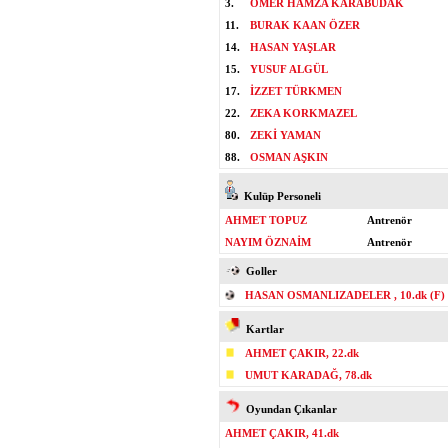
3.
ÖMER HAMZA KARABUDAK
11.
BURAK KAAN ÖZER
14.
HASAN YAŞLAR
15.
YUSUF ALGÜL
17.
İZZET TÜRKMEN
22.
ZEKA KORKMAZEL
80.
ZEKİ YAMAN
88.
OSMAN AŞKIN
Kulüp Personeli
AHMET TOPUZ
Antrenör
NAYIM ÖZNAİM
Antrenör
Goller
HASAN OSMANLIZADELER , 10.dk (F)
Kartlar
AHMET ÇAKIR, 22.dk
UMUT KARADAĞ, 78.dk
Oyundan Çıkanlar
AHMET ÇAKIR, 41.dk