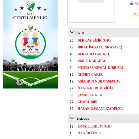
FA
H
İlk 11
23.
BERKAY ŞİŞİK (GK)
99.
İBRAHİM YALÇINKAYA (C)
4.
BERAT DAYANIKLI
8.
UMUT KARADAĞ
9.
MUSTAFA KEMAL KIBRISLI
10.
AHMET ÇAKIR
19.
ASLIDDIN NURMAMATOV
27.
ÖZATA KEREM YİĞİT
30.
ÇINAR TOKLU
77.
CEMAL BİBİ
89.
HASAN OSMANLIZADELER
Yedekler
12.
İSMAİL ERDEM (GK)
1.
ÖZGÜR ÖZER