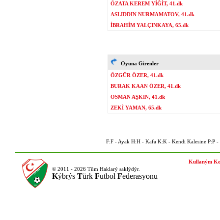
ÖZATA KEREM YİĞİT, 41.dk
ASLIDDIN NURMAMATOV, 41.dk
İBRAHİM YALÇINKAYA, 65.dk
Oyuna Girenler
ÖZGÜR ÖZER, 41.dk
BURAK KAAN ÖZER, 41.dk
OSMAN AŞKIN, 41.dk
ZEKİ YAMAN, 65.dk
F:F - Ayak H:H - Kafa K:K - Kendi Kalesine P:P - P
Kullaným Ko
© 2011 - 2026 Tüm Haklarý saklýdýr.
K
ýbrýs
T
ürk
F
utbol
F
ederasyonu