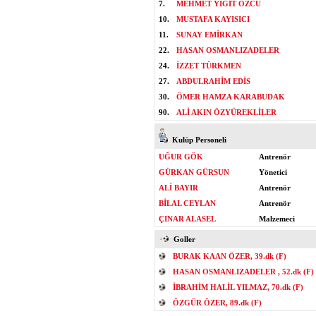
7.
MEHMET YİĞİT ÖZCÜ
10.
MUSTAFA KAYISICI
11.
SUNAY EMİRKAN
22.
HASAN OSMANLIZADELER
24.
İZZET TÜRKMEN
27.
ABDULRAHİM EDİS
30.
ÖMER HAMZA KARABUDAK
90.
ALİ AKIN ÖZYÜREKLİLER
Kulüp Personeli
UĞUR GÖK
Antrenör
GÜRKAN GÜRSUN
Yönetici
ALİ BAYIR
Antrenör
BİLAL CEYLAN
Antrenör
ÇINAR ALASEL
Malzemeci
Goller
BURAK KAAN ÖZER, 39.dk (F)
HASAN OSMANLIZADELER , 52.dk (F)
İBRAHİM HALİL YILMAZ, 70.dk (F)
ÖZGÜR ÖZER, 89.dk (F)