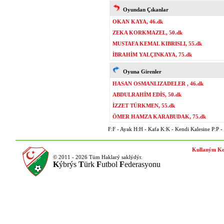
Oyundan Çıkanlar
OKAN KAYA, 46.dk
ZEKA KORKMAZEL, 50.dk
MUSTAFA KEMAL KIBRISLI, 55.dk
İBRAHİM YALÇINKAYA, 75.dk
Oyuna Girenler
HASAN OSMANLIZADELER , 46.dk
ABDULRAHİM EDİS, 50.dk
İZZET TÜRKMEN, 55.dk
ÖMER HAMZA KARABUDAK, 75.dk
F:F - Ayak H:H - Kafa K:K - Kendi Kalesine P:P - P
Kullaným Ko
© 2011 - 2026 Tüm Haklarý saklýdýr.
K
ýbrýs
T
ürk
F
utbol
F
ederasyonu