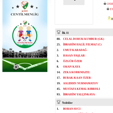
OSM
E
B
İlk 11
88.
CELAL DORUK KUMBUR (GK)
25.
İBRAHİM HALİL YILMAZ (C)
2.
UMUT KARADAĞ
3.
HASAN YAŞLAR
6.
ÖZGÜR ÖZER
8.
OKAN KAYA
14.
ZEKA KORKMAZEL
17.
BURAK KAAN ÖZER
19.
ASLIDDIN NURMAMATOV
45.
MUSTAFA KEMAL KIBRISLI
93.
İBRAHİM YALÇINKAYA
Yedekler
1.
BORAN AVCI