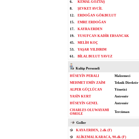
6.
KEMAL GÖZTAŞ
8.
ŞEVKET AVCİL
12.
ERDOĞAN GÖKBULUT
15.
EMRE ERDOĞAN
17.
KAYRA ERDEN
19.
YUSUFCAN KADİR ERSANCAK
45.
MELİH KOÇ
53.
YAŞAR YILDIRIM
61.
BİLAL BULUT YAVUZ
Kulüp Personeli
HÜSEYİN PERALI
Malzemeci
MEHMET EMİN ZAİM
Teknik Direktör
ALPER GÜÇLÜCAN
Yönetici
YASİN KURT
Antrenör
HÜSEYİN GENEL
Antrenör
CHARLES OLUWAYAMI
Tercüman
OMOLE
Goller
KAYA ERDEN, 2.dk (F)
ALİKEMAL KARACA, 90.dk (F)