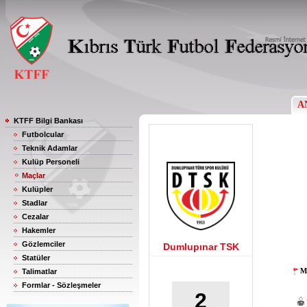
A
KTFF Bilgi Bankası
Futbolcular
Teknik Adamlar
Kulüp Personeli
Maçlar
Kulüpler
Stadlar
Cezalar
Hakemler
Gözlemciler
Dumlupınar TSK
Statüler
M
Talimatlar
Formlar - Sözleşmeler
2