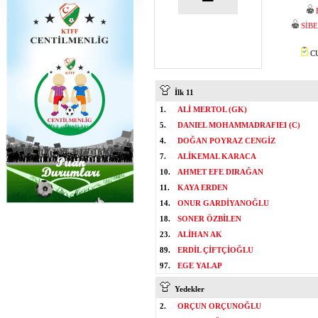
SİB
CU
İlk 11
1.
ALİ MERTOL (GK)
5.
DANIEL MOHAMMADRAFIEI (C)
4.
DOĞAN POYRAZ CENGİZ
7.
ALİKEMAL KARACA
10.
AHMET EFE DIRAĞAN
11.
KAYA ERDEN
14.
ONUR GARDİYANOĞLU
18.
SONER ÖZBİLEN
23.
ALİHAN AK
89.
ERDİL ÇİFTÇİOĞLU
97.
EGE YALAP
Yedekler
2.
ORÇUN ORÇUNOĞLU