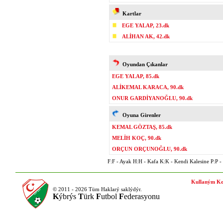
Kartlar
EGE YALAP, 23.dk
ALİHAN AK, 42.dk
Oyundan Çıkanlar
EGE YALAP, 85.dk
ALİKEMAL KARACA, 90.dk
ONUR GARDİYANOĞLU, 90.dk
Oyuna Girenler
KEMAL GÖZTAŞ, 85.dk
MELİH KOÇ, 90.dk
ORÇUN ORÇUNOĞLU, 90.dk
F:F - Ayak H:H - Kafa K:K - Kendi Kalesine P:P - P
Kullaným Ko
© 2011 - 2026 Tüm Haklarý saklýdýr.
K
ýbrýs
T
ürk
F
utbol
F
ederasyonu