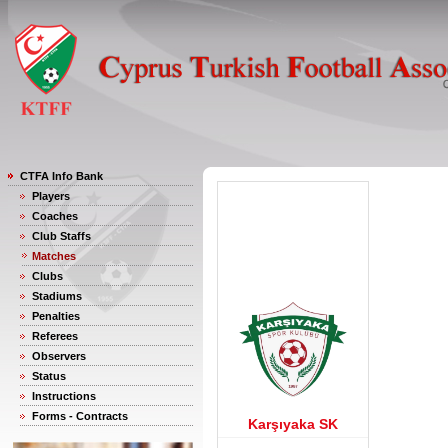
CTFA Info Bank
Players
Coaches
Club Staffs
Matches
Clubs
Stadiums
Penalties
Referees
Observers
Status
Instructions
Forms - Contracts
Karşıyaka SK