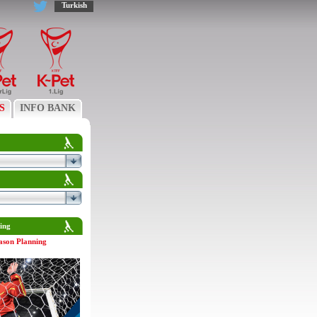
Turkish
S
INFO BANK
ing
ason Planning