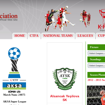
HOME
CTFA
NATIONAL TEAMS
LEAGUES
CUP
Fixture
Standings
Season Plann
2012 - 2013 Se
Match Num:
24075
Alsancak Yeşilova
SK
AKSA Super League