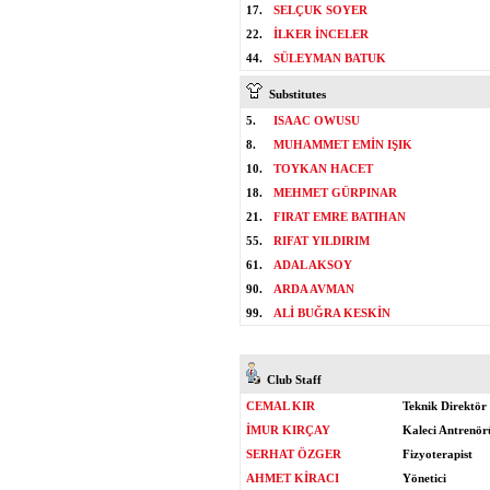
17.
SELÇUK SOYER
22.
İLKER İNCELER
44.
SÜLEYMAN BATUK
Substitutes
5.
ISAAC OWUSU
8.
MUHAMMET EMİN IŞIK
10.
TOYKAN HACET
18.
MEHMET GÜRPINAR
21.
FIRAT EMRE BATIHAN
55.
RIFAT YILDIRIM
61.
ADAL AKSOY
90.
ARDA AVMAN
99.
ALİ BUĞRA KESKİN
Club Staff
CEMAL KIR
Teknik Direktör
İMUR KIRÇAY
Kaleci Antrenör
SERHAT ÖZGER
Fizyoterapist
AHMET KİRACI
Yönetici