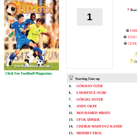
Karş
1
EMR
YUSU
CENK
ÖM
Starting Line-up
4.
GÖKHAN ÖZER
6.
LAWRENCE OGBE
7.
GÖKSEL SOYER
9.
ANDY OKPE
11.
MOUHAMED MBAYE
13.
UFUK ŞİMŞEK
14.
CHEIKH MAHFOUZ KANDE
15.
MEHMET EROL