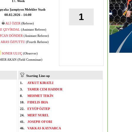
17. Week
ıyaka Şampiyon Melekler Stadı
1
08.02.2026 - 14:00
ALİ ÖZER
(Referee)
E ÇEVİKDAL
(Assistant Referee)
FCAN DÖNDER
(Assistant Referee)
 ARAS ÖZFUTTU
(Fourth Referee)
SONER ULUÇ
(Observer)
ER AKAN (Field Commissar)
Starting Line-up
1.
AYKUT KIRATLI
3.
TAMER CEM HADDUR
8.
MEHMET TEKİN
10.
FIDELIS IRIA
22.
EYYÜP ÖZTEP
24.
MERT NUREL
41.
JOSEPH OFORI
46.
VAKKAS KAYNARCA