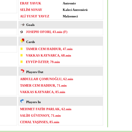
ERAY YAVUK
Antrenör
SELİM SONAY
Kaleci Antrenörü
ALİ YUSUF YAVUZ
Malzemeci
Goals
JOSEPH OFORI, 43.min (F)
Cards
TAMER CEM HADDUR, 47.min
VAKKAS KAYNARCA, 68.min
EYYÜP ÖZTEP, 79.min
Players Out
ABDULLAH ÇOMUNOĞLU, 62.min
TAMER CEM HADDUR, 71.min
VAKKAS KAYNARCA, 85.min
Players In
MEHMET FATİH PARLAK, 62.min
SALİH GÜVENSOY, 71.min
CEMAL YAŞINSES, 85.min