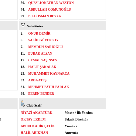
50.
QUESI JONATHAN WESTON
74.
ABDULLAH ÇOMUNOĞLU
99.
BILL OSMAN BEYZA
Substitutes
2.
ONUR DEMİR
6.
SALİH GÜVENSOY
7.
MEMDUH SARIOĞLU
11.
BURAK ALSAN
17.
CEMAL YAŞINSES
18.
HALİT ŞAKALAK
25.
MUHAMMET KAYNARCA
33.
ARDA ATEŞ
81.
MEHMET FATİH PARLAK
98.
BEREN BENDER
Club Staff
NİYAZİ AKARTÜRK
Masör / İlk Yardım
ü
OKTAY ERDEM
Teknik Direktör
ABDULKADİR ÇELİK
Yönetici
HALİL ARIKHAN
Antrenör