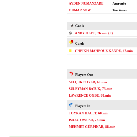
AYDEN NUMANZADE
Antrenör
OUMAR SOW
Tercüman
Goals
ANDY OKPE, 76.min (F)
Cards
CHEIKH MAHFOUZ KANDE, 47.min
Players Out
SELÇUK SOYER, 60.min
SÜLEYMAN BATUK, 73.min
LAWRENCE OGBE, 88.min
Players In
TOYKAN HACET, 60.min
ISAAC OWUSU, 73.min
MEHMET GÜRPINAR, 88.min