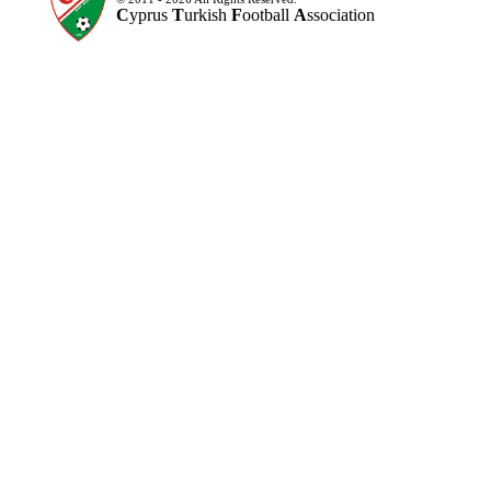
C
yprus
T
urkish
F
ootball
A
ssociation