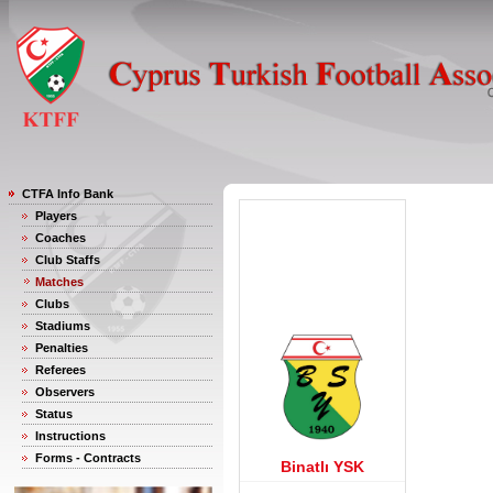
CTFA Info Bank
Players
Coaches
Club Staffs
Matches
Clubs
Stadiums
Penalties
Referees
Observers
Status
Instructions
Forms - Contracts
Binatlı YSK