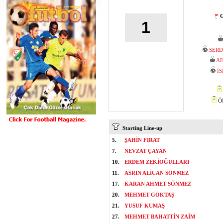
G
1
SERD
A
İ
ÖM
Starting Line-up
5.
ŞAHİN FIRAT
7.
NEVZAT ÇAYAN
10.
ERDEM ZEKİOĞULLARI
11.
ASRIN ALİCAN SÖNMEZ
17.
KARAN AHMET SÖNMEZ
20.
MEHMET GÖKTAŞ
21.
YUSUF KUMAŞ
27.
MEHMET BAHATTİN ZAİM