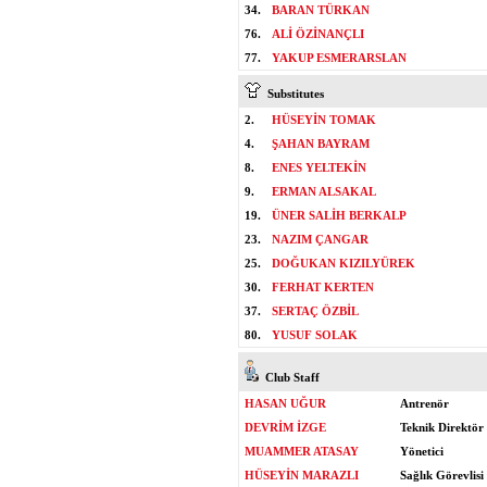
34.
BARAN TÜRKAN
76.
ALİ ÖZİNANÇLI
77.
YAKUP ESMERARSLAN
Substitutes
2.
HÜSEYİN TOMAK
4.
ŞAHAN BAYRAM
8.
ENES YELTEKİN
9.
ERMAN ALSAKAL
19.
ÜNER SALİH BERKALP
23.
NAZIM ÇANGAR
25.
DOĞUKAN KIZILYÜREK
30.
FERHAT KERTEN
37.
SERTAÇ ÖZBİL
80.
YUSUF SOLAK
Club Staff
HASAN UĞUR
Antrenör
DEVRİM İZGE
Teknik Direktör
MUAMMER ATASAY
Yönetici
HÜSEYİN MARAZLI
Sağlık Görevlisi