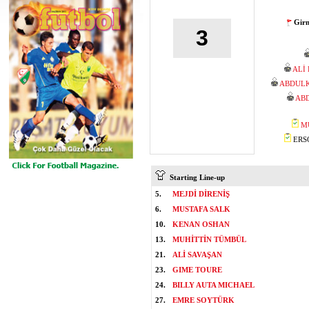
Girn
3
ALİ
ABDUL
AB
M
ERSO
Starting Line-up
5.
MEJDİ DİRENİŞ
6.
MUSTAFA SALK
10.
KENAN OSHAN
13.
MUHİTTİN TÜMBÜL
21.
ALİ SAVAŞAN
23.
GIME TOURE
24.
BILLY AUTA MICHAEL
27.
EMRE SOYTÜRK