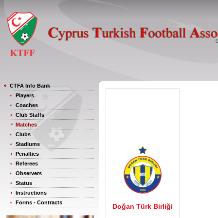
CTFA Info Bank
Players
Coaches
Club Staffs
Matches
Clubs
Stadiums
Penalties
Referees
Observers
Status
Instructions
Forms - Contracts
Doğan Türk Birliği