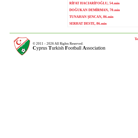
RİFAT HACIARİFOĞLU, 54.min
DOĞUKAN DEMİRMAN, 70.min
TUNAHAN ŞENCAN, 86.min
SERHAT DESTE, 86.min
Te
© 2011 - 2026 All Rights Reserved.
C
yprus
T
urkish
F
ootball
A
ssociation