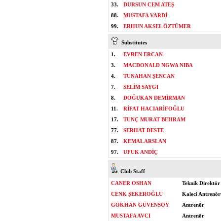
33.
DURSUN CEM ATEŞ
88.
MUSTAFA VARDİ
99.
ERHUN AKSEL ÖZTÜMER
Substitutes
1.
EVREN ERCAN
3.
MACDONALD NGWA NIBA
4.
TUNAHAN ŞENCAN
7.
SELİM SAYGI
8.
DOĞUKAN DEMİRMAN
11.
RİFAT HACIARİFOĞLU
17.
TUNÇ MURAT BEHRAM
77.
SERHAT DESTE
87.
KEMAL ARSLAN
97.
UFUK ANDİÇ
Club Staff
CANER OSHAN
Teknik Direktör
CENK ŞEKEROĞLU
Kaleci Antrenör
GÖKHAN GÜVENSOY
Antrenör
MUSTAFA AVCI
Antrenör