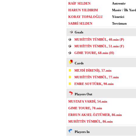
RAİF SELDEN
Antrenör
HARUN YILDIRIM
Masör / İlk Yar
KORAY TOPALOĞLU
Yönetici
SABRİ SELDEN
Tercüman
Goals
MUHİTTİN TÜMBÜL, 40.min (P)
MUHİTTİN TÜMBÜL, 51.min (F)
GIME TOURE, 68.min (H)
Cards
MEJDİ DİRENİŞ, 57.min
MUHİTTİN TÜMBÜL, 77.min
EMRE SOYTÜRK, 90.min
Players Out
MUSTAFA VARDİ, 54.min
GIME TOURE, 70.min
ERHUN AKSEL ÖZTÜMER, 86.min
MUHİTTİN TÜMBÜL, 86.min
Players In