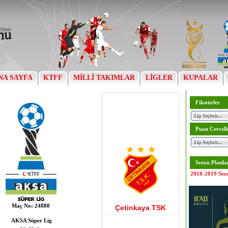
NA SAYFA
KTFF
MİLLİ TAKIMLAR
LİGLER
KUPALAR
Fikstürler
Puan Cetvell
Sezon Planla
2018-2019 Sez
Maç No:
24880
Çetinkaya TSK
AKSA Süper Lig