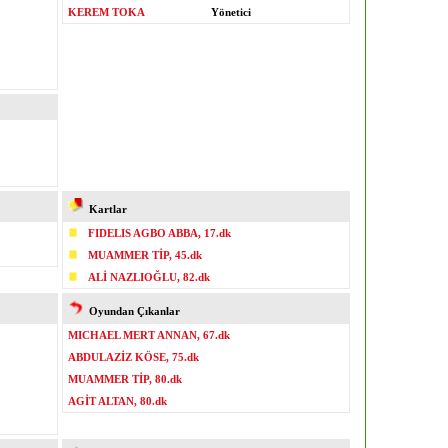
KEREM TOKA
Yönetici
Kartlar
FIDELIS AGBO ABBA, 17.dk
MUAMMER TİP, 45.dk
ALİ NAZLIOĞLU, 82.dk
Oyundan Çıkanlar
MICHAEL MERT ANNAN, 67.dk
ABDULAZİZ KÖSE, 75.dk
MUAMMER TİP, 80.dk
AGİT ALTAN, 80.dk