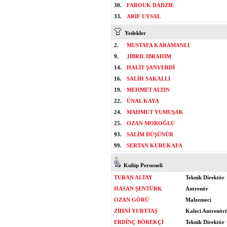
30.
FAROUK DADZIE
33.
ARİF UYSAL
Yedekler
2.
MUSTAFA KARAMANLI
9.
JIBRIL IBRAHIM
14.
HALİT ŞANVERDİ
16.
SALİH SAKALLI
19.
MEHMET ALTIN
22.
ÜNAL KAYA
24.
MAHMUT YUMUŞAK
25.
OZAN MOROĞLU
93.
SALİM DÜŞÜNÜR
99.
SERTAN KURUKAFA
Kulüp Personeli
TURAN ALTAY
Teknik Direktör
HASAN ŞENTÜRK
Antrenör
OZAN GÖRÜ
Malzemeci
ZİHNİ YURTTAŞ
Kaleci Antrenör
ERDİNÇ BÖREKÇİ
Teknik Direktör