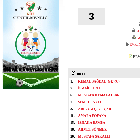
3
F
G
EVRE
ERSO
İlk 11
1.
KEMAL BAĞBAL (GK)(C)
5.
İSMAİL TIRLIK
6.
MUSTAFA KEMAL ATLAR
7.
SEMİH ÜNALDI
8.
ADİL YALÇIN UÇAR
11.
AMARA FOFANA
15.
ISSIAKA BAMBA
18.
AHMET SÖNMEZ
20.
MUSTAFA SAKALLI