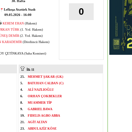
30. Hafta
0
Lefkoşa Atatürk Stadı
09.05.2026 - 16:00
KEREM ERAN
(Hakem)
URKAN TÜRK
(1. Yrd. Hakem)
ÜNEŞ DEMİR
(2. Yrd. Hakem)
N KARADEMİR
(Dördüncü Hakem)
Y ÇETİNKAYA (Saha Komiseri)
İlk 11
25.
MEHMET ŞAKAR (GK)
5.
BATUHAN CALBAN (C)
4.
ALİ NAZLIOĞLU
6.
ORHAN ÇOKBEKLER
8.
MUAMMER TİP
9.
GABRIEL BAWA
19.
FIDELIS AGBO ABBA
21.
AGİT ALTAN
23.
ABDULAZİZ KÖSE