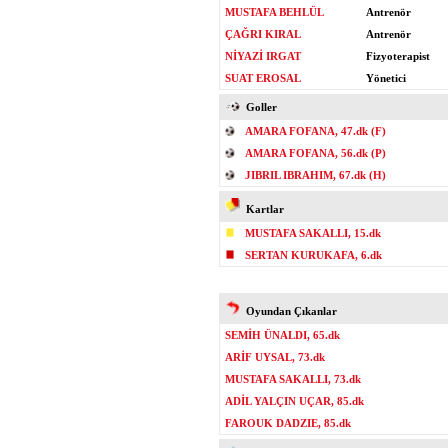
MUSTAFA BEHLÜL
Antrenör
ÇAĞRI KIRAL
Antrenör
NİYAZİ IRGAT
Fizyoterapist
SUAT EROSAL
Yönetici
Goller
AMARA FOFANA, 47.dk (F)
AMARA FOFANA, 56.dk (P)
JIBRIL IBRAHIM, 67.dk (H)
Kartlar
MUSTAFA SAKALLI, 15.dk
SERTAN KURUKAFA, 6.dk
Oyundan Çıkanlar
SEMİH ÜNALDI, 65.dk
ARİF UYSAL, 73.dk
MUSTAFA SAKALLI, 73.dk
ADİL YALÇIN UÇAR, 85.dk
FAROUK DADZIE, 85.dk