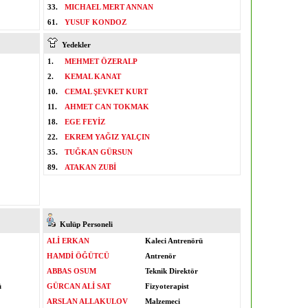
33.
MICHAEL MERT ANNAN
61.
YUSUF KONDOZ
Yedekler
1.
MEHMET ÖZERALP
2.
KEMAL KANAT
10.
CEMAL ŞEVKET KURT
11.
AHMET CAN TOKMAK
18.
EGE FEYİZ
22.
EKREM YAĞIZ YALÇIN
35.
TUĞKAN GÜRSUN
89.
ATAKAN ZUBİ
Kulüp Personeli
ALİ ERKAN
Kaleci Antrenörü
HAMDİ ÖĞÜTCÜ
Antrenör
ABBAS OSUM
Teknik Direktör
ü
GÜRCAN ALİ SAT
Fizyoterapist
ARSLAN ALLAKULOV
Malzemeci