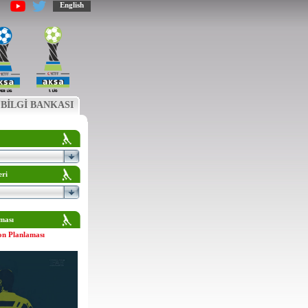
English
BİLGİ BANKASI
eri
ması
on Planlaması