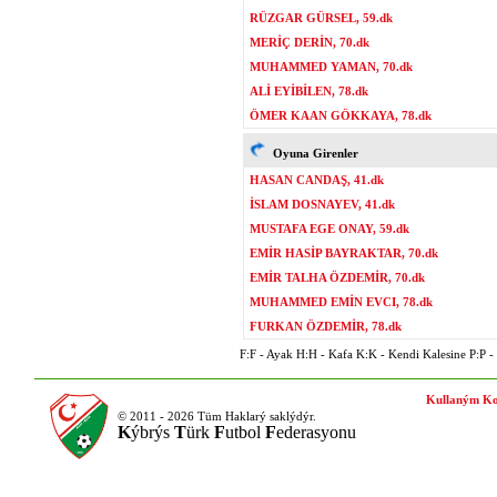
RÜZGAR GÜRSEL, 59.dk
MERİÇ DERİN, 70.dk
MUHAMMED YAMAN, 70.dk
ALİ EYİBİLEN, 78.dk
ÖMER KAAN GÖKKAYA, 78.dk
Oyuna Girenler
HASAN CANDAŞ, 41.dk
İSLAM DOSNAYEV, 41.dk
MUSTAFA EGE ONAY, 59.dk
EMİR HASİP BAYRAKTAR, 70.dk
EMİR TALHA ÖZDEMİR, 70.dk
MUHAMMED EMİN EVCI, 78.dk
FURKAN ÖZDEMİR, 78.dk
F:F - Ayak H:H - Kafa K:K - Kendi Kalesine P:P - P
Kullaným Ko
© 2011 - 2026 Tüm Haklarý saklýdýr.
K
ýbrýs
T
ürk
F
utbol
F
ederasyonu