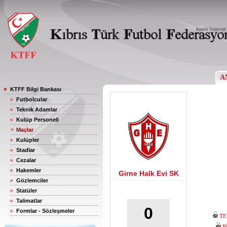
A
KTFF Bilgi Bankası
Futbolcular
Teknik Adamlar
Kulüp Personeli
Maçlar
Kulüpler
Stadlar
Cezalar
Hakemler
Girne Halk Evi SK
Gözlemciler
Statüler
Talimatlar
0
Formlar - Sözleşmeler
TE
B