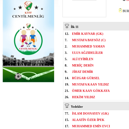
BURA
İlk 11
12.
EMİR KAYNAR (GK)
7.
MUSTAFA BAYSÖZ (C)
2.
MUHAMMED YAMAN
3.
ULUS AĞZIDELİLER
5.
ALİ EYİBİLEN
8.
MERİÇ DERİN
9.
JİHAT DEMİR
14.
RÜZGAR GÜRSEL
19.
MUSTAFA KAAN YILDIZ
21.
ÖMER KAAN GÖKKAYA
26.
HEKİM YILDIZ
Yedekler
77.
İSLAM DOSNAYEV (GK)
15.
ALAATİN ÖZER İPEK
17.
MUHAMMED EMİN EVCI