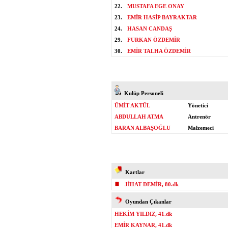
22.
MUSTAFA EGE ONAY
23.
EMİR HASİP BAYRAKTAR
24.
HASAN CANDAŞ
29.
FURKAN ÖZDEMİR
30.
EMİR TALHA ÖZDEMİR
Kulüp Personeli
ÜMİT AKTÜL
Yönetici
ABDULLAH ATMA
Antrenör
BARAN ALBAŞOĞLU
Malzemeci
Kartlar
JİHAT DEMİR, 80.dk
Oyundan Çıkanlar
HEKİM YILDIZ, 41.dk
EMİR KAYNAR, 41.dk